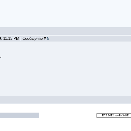
9, 11:13 PM | Сообщение #
5
о!