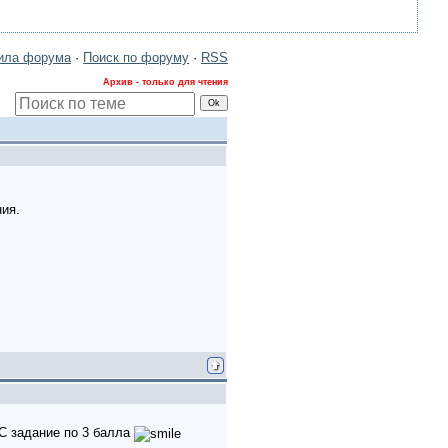
ила форума
·
Поиск по форуму
·
RSS
Архив - только для чтения
ния.
 С задание по 3 балла