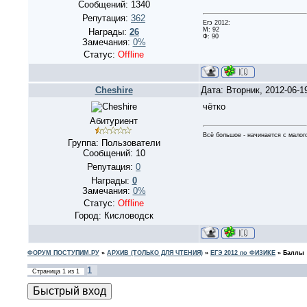
Сообщений:
1340
Репутация:
362
Егэ 2012:
М: 92
Награды:
26
Ф: 90
Замечания:
0%
Статус:
Offline
Cheshire
Дата: Вторник, 2012-06-1
чётко
Абитуриент
Всё большое - начинается с малог
Группа: Пользователи
Сообщений:
10
Репутация:
0
Награды:
0
Замечания:
0%
Статус:
Offline
Город: Кисловодск
ФОРУМ ПОСТУПИМ.РУ
»
АРХИВ (ТОЛЬКО ДЛЯ ЧТЕНИЯ)
»
ЕГЭ 2012 по ФИЗИКЕ
»
Баллы
1
Страница
1
из
1