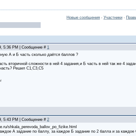
Новые сообщения
·
Участники
·
Прав
9, 5:36 PM | Сообщение #
1
ную А и Б часть сколько даётся баллов ?
асть вторичной сложности в ней 4 задания,и Б часть в ней так же 4 зада
 часть? Решил С1,С3,С5
о!
9, 5:43 PM | Сообщение #
2
e.ru/shkala_perevoda_ballov_po_fizike.html
каждое А задание по баллу, за каждое Б задание по 2 балла и за каждое