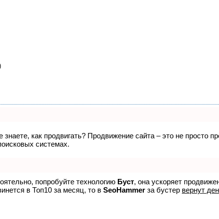
)
не знаете, как продвигать? Продвижение сайта – это не просто 
поисковых системах.
тоятельно, попробуйте технологию
Буст
, она ускоряет продвиже
винется в Топ10 за месяц, то в
SeoHammer
за бустер
вернут ден