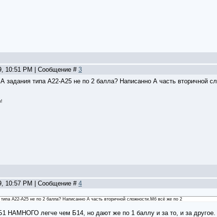
19, 10:51 PM | Сообщение #
3
.А задания типа А22-А25 не по 2 балла? Написанно А часть вторичной с
о!
19, 10:57 PM | Сообщение #
4
я типа А22-А25 не по 2 балла? Написанно А часть вторичной сложности.Мб всё же по 2
1 НАМНОГО легче чем Б14, но дают же по 1 баллу и за то, и за другое.