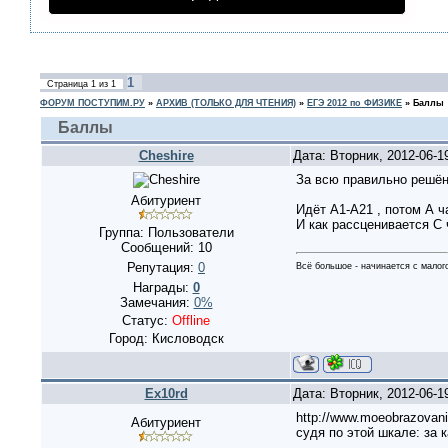
1
Страница
1
из
1
ФОРУМ ПОСТУПИМ.РУ
»
АРХИВ (ТОЛЬКО ДЛЯ ЧТЕНИЯ)
»
ЕГЭ 2012 по ФИЗИКЕ
»
Баллы
Баллы
Cheshire
Дата: Вторник, 2012-06-1
За всю правильно решён
Абитуриент
Идёт А1-А21 , потом А ч
И как рассценивается С
Группа: Пользователи
Сообщений:
10
Репутация:
0
Всё большое - начинается с малог
Награды:
0
Замечания:
0%
Статус:
Offline
Город: Кисловодск
Ex10rd
Дата: Вторник, 2012-06-1
http://www.moeobrazovani
Абитуриент
судя по этой шкале: за 