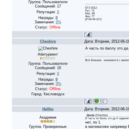
Группа: Пользователи
Сообщений:
17
ЕГЭ 2012:
Рус: 72
Репутация:
0
Мат: 68
Физ: 77
Награды:
0
[Р+М+Ф=217]
Замечания:
0%
Статус:
Offline
Cheshire
Дата: Вторник, 2012-06-
А часть по баллу это да
Абитуриент
Всё большое - начинается с малог
Группа: Пользователи
Сообщений:
10
Репутация:
0
Награды:
0
Замечания:
0%
Статус:
Offline
Город: Кисловодск
Hellko
Дата: Вторник, 2012-06-
Quote
(
Cheshire
)
Академик
А часть по баллу это да.А задани
нет, по 1.
Группа: Проверенные
в математике например Б