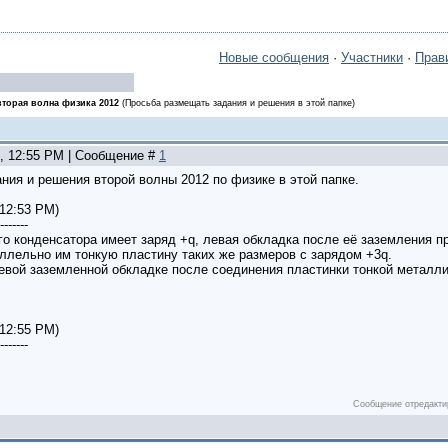
Новые сообщения
·
Участники
·
Прав
торая волна физика 2012
(Просьба размещать задания и решения в этой папке)
2, 12:55 PM | Сообщение #
1
ния и решения второй волны 2012 по физике в этой папке.
 12:53 PM)
-------
о конденсатора имеет заряд +q, левая обкладка после её заземления пр
ллельно им тонкую пластину таких же размеров с зарядом +3q.
левой заземленной обкладке после соединения пластинки тонкой металли
 12:55 PM)
-------
Сообщение отредакт