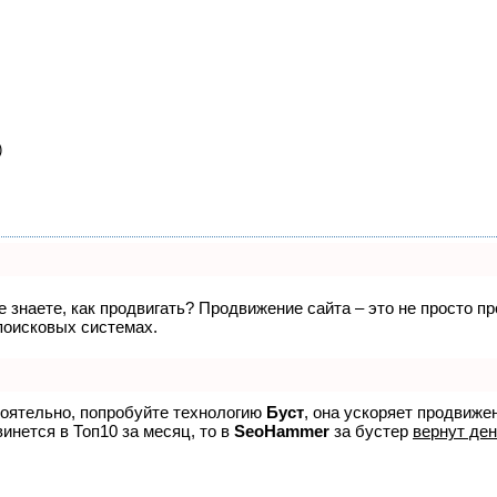
)
не знаете, как продвигать? Продвижение сайта – это не просто 
поисковых системах.
тоятельно, попробуйте технологию
Буст
, она ускоряет продвиже
винется в Топ10 за месяц, то в
SeoHammer
за бустер
вернут ден