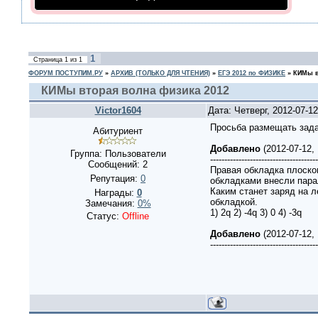
1
Страница
1
из
1
ФОРУМ ПОСТУПИМ.РУ
»
АРХИВ (ТОЛЬКО ДЛЯ ЧТЕНИЯ)
»
ЕГЭ 2012 по ФИЗИКЕ
»
КИМы в
КИМы вторая волна физика 2012
Victor1604
Дата: Четверг, 2012-07-1
Просьба размещать зада
Абитуриент
Добавлено
(2012-07-12,
Группа: Пользователи
--------------------------------------
Сообщений:
2
Правая обкладка плоског
Репутация:
0
обкладками внесли пара
Каким станет заряд на 
Награды:
0
обкладкой.
Замечания:
0%
1) 2q 2) -4q 3) 0 4) -3q
Статус:
Offline
Добавлено
(2012-07-12,
--------------------------------------