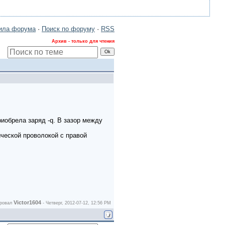
ила форума
·
Поиск по форуму
·
RSS
Архив - только для чтения
иобрела заряд -q. В зазор между
ческой проволокой с правой
Victor1604
ировал
-
Четверг, 2012-07-12, 12:56 PM