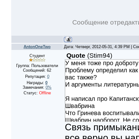
Сообщение отредак
AntonOneTwo
Дата: Четверг, 2012-05-31, 4:39 PM | 
Quote
(
Stim94
)
Студент
У меня тоже про доброту 
Группа: Пользователи
Проблему определил как 
Сообщений:
62
вас также?
Репутация:
0
Награды:
0
И аргументы литературн
Замечания:
0%
Статус:
Offline
Я написал про Капитанск
Швабрина
Что Гринева воспитывал
Швабрин наоборот. Не со
Связь примыкани
прокатит
-----------------
все верно вы на