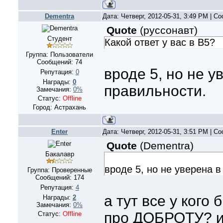
Dementra
Дата: Четверг, 2012-05-31, 3:49 PM | 
Quote
(
руссонавт
)
Студент
Какой ответ у вас в В5?
Группа: Пользователи
Сообщений:
74
вроде 5, но не у
Репутация:
0
Награды:
0
правильности.
Замечания:
0%
Статус:
Offline
Город: Астрахань
Enter
Дата: Четверг, 2012-05-31, 3:51 PM | 
Quote
(
Dementra
)
Бакалавр
вроде 5, но не уверена в
Группа: Проверенные
Сообщений:
174
Репутация:
4
а тут все у кого
Награды:
2
Замечания:
0%
про ДОБРОТУ? и
Статус:
Offline