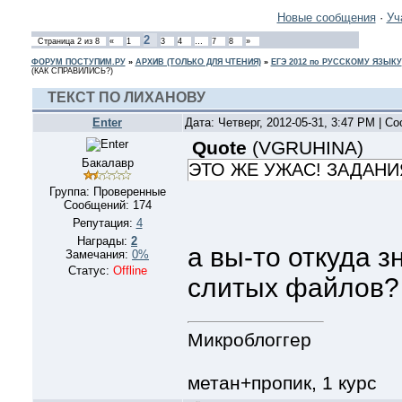
Новые сообщения
·
Уч
2
Страница
2
из
8
«
1
3
4
…
7
8
»
ФОРУМ ПОСТУПИМ.РУ
»
АРХИВ (ТОЛЬКО ДЛЯ ЧТЕНИЯ)
»
ЕГЭ 2012 по РУССКОМУ ЯЗЫКУ
(КАК СПРАВИЛИСЬ?)
ТЕКСТ ПО ЛИХАНОВУ
Enter
Дата: Четверг, 2012-05-31, 3:47 PM | 
Quote
(
VGRUHINA
)
Бакалавр
ЭТО ЖЕ УЖАС! ЗАДАНИ
Группа: Проверенные
Сообщений:
174
Репутация:
4
Награды:
2
а вы-то откуда з
Замечания:
0%
Статус:
Offline
слитых файлов?
Микроблоггер
метан+пропик, 1 курс