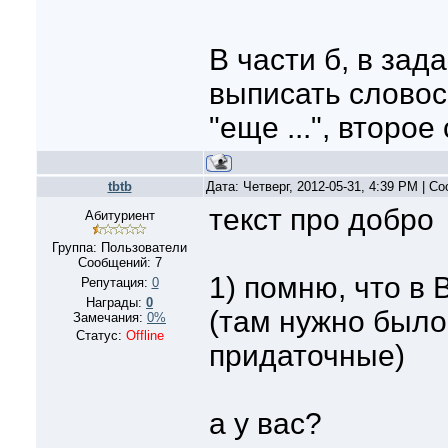
В части б, в зад
выписать словос
"еще ...", второ
tbtb
Дата: Четверг, 2012-05-31, 4:39 PM | 
текст про добро
Абитуриент
Группа: Пользователи
Сообщений:
7
1) помню, что в 
Репутация:
0
Награды:
0
(там нужно был
Замечания:
0%
Статус:
Offline
придаточные)
а у вас?