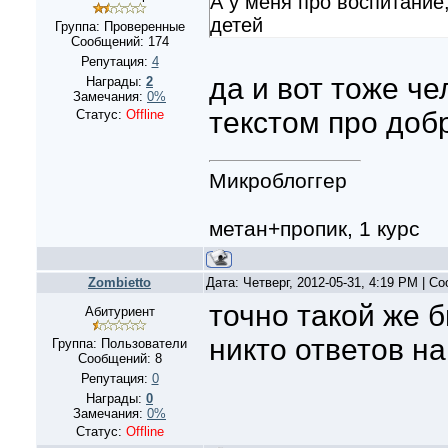
А у меня про воспитание
детей
Группа: Проверенные
Сообщений:
174
Репутация:
4
да и вот тоже че
Награды:
2
Замечания:
0%
текстом про доб
Статус:
Offline
Микроблоггер
метан+пропик, 1 курс
Zombietto
Дата: Четверг, 2012-05-31, 4:19 PM | 
точно такой же б
Абитуриент
никто ответов на
Группа: Пользователи
Сообщений:
8
Репутация:
0
Награды:
0
Замечания:
0%
Статус:
Offline