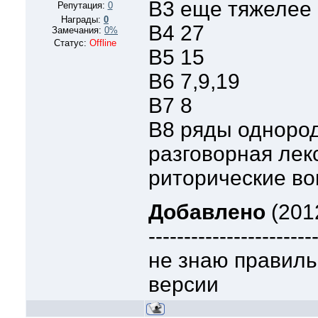
B3 еще тяжелее
Репутация:
0
Награды:
0
B4 27
Замечания:
0%
Статус:
Offline
B5 15
B6 7,9,19
B7 8
B8 ряды одноро
разговорная лек
риторические в
Добавлено
(2012
-----------------------
не знаю правиль
версии