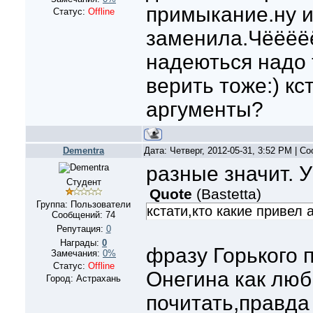
примыкание.ну 
Статус:
Offline
заменила.Чёёёё
надеються надо 
верить тоже:) кс
аргументы?
Dementra
Дата: Четверг, 2012-05-31, 3:52 PM | 
разные значит. У
Студент
Quote
(
Bastetta
)
Группа: Пользователи
кстати,кто какие привел
Сообщений:
74
Репутация:
0
Награды:
0
фразу Горького п
Замечания:
0%
Статус:
Offline
Онегина как люб
Город: Астрахань
почитать,правда 