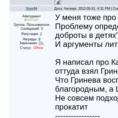
Stim94
Дата: Четверг, 2012-05-31, 4:31 PM | 
У меня тоже про 
Абитуриент
Проблему опреде
Группа: Пользователи
Сообщений:
3
доброты в детях"
Репутация:
0
Награды:
0
И аргументы лит
Замечания:
0%
Статус:
Offline
Я написал про К
оттуда взял Гри
Что Гринева во
благородным, а 
Не совсем подхо
прокатит
-----------------