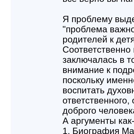
В части б, в задании, гд
я написал "еще ...", вто
Я проблему выде
"проблема важн
родителей к детя
Соответственно 
заключалась в т
внимание к подр
поскольку именн
воспитать духовн
ответственного, 
доброго человек
А аргументы как-
1. Биография Ма