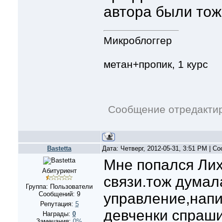
автора были тож
Микроблоггер
метан+пропик, 1 курс
Сообщение отредакти
Bastetta
Дата: Четверг, 2012-05-31, 3:51 PM | 
Мне попался Лих
Абитуриент
связи.тож думал
Группа: Пользователи
Сообщений:
9
управление,напи
Репутация:
5
девченки спраши
Награды:
0
Замечания:
0%