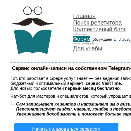
Главная
Поиск репетитора
Коллективный блог
публикаций
Форум
(обсуждаем
ЕГЭ 2020
тем и сообщений
Для учебы
Сервис онлайн-записи на собственном Telegram
Тот, кто работает в сфере услуг, знает — без ведения зап
бюджетный и оптимальный вариант:
сервис VisitTime.
Для новых пользователей
первый месяц бесплатно
.
Чат-бот для мастеров и специалистов, который упрощает 
—
Сам записывает клиентов и напоминает им о визи
—
Персонализирует скидки, чаевые, кэшбэк и предоп
—
Увеличивает доходимость и помогает больше за
Начать пользоваться сервисом