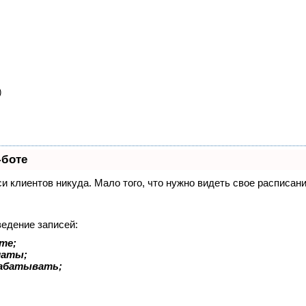
)
-боте
иси клиентов никуда. Мало того, что нужно видеть свое расписа
ведение записей:
те;
латы;
рабатывать;