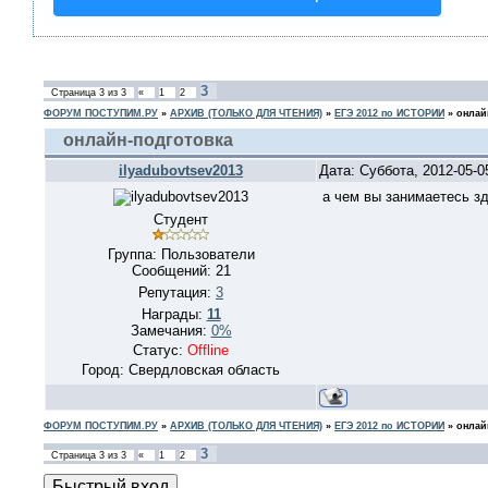
3
Страница
3
из
3
«
1
2
ФОРУМ ПОСТУПИМ.РУ
»
АРХИВ (ТОЛЬКО ДЛЯ ЧТЕНИЯ)
»
ЕГЭ 2012 по ИСТОРИИ
»
онлай
онлайн-подготовка
ilyadubovtsev2013
Дата: Суббота, 2012-05-
а чем вы занимаетесь з
Студент
Группа: Пользователи
Сообщений:
21
Репутация:
3
Награды:
11
Замечания:
0%
Статус:
Offline
Город: Свердловская область
ФОРУМ ПОСТУПИМ.РУ
»
АРХИВ (ТОЛЬКО ДЛЯ ЧТЕНИЯ)
»
ЕГЭ 2012 по ИСТОРИИ
»
онлай
3
Страница
3
из
3
«
1
2