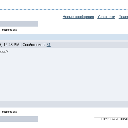
Новые сообщения
·
Участники
·
Прав
н-подготовка
05, 12:48 PM | Сообщение #
31
десь?
н-подготовка