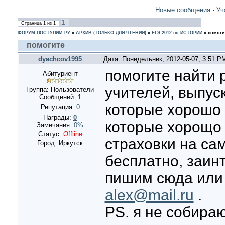
Новые сообщения
·
Уч
1
Страница
1
из
1
ФОРУМ ПОСТУПИМ.РУ
»
АРХИВ (ТОЛЬКО ДЛЯ ЧТЕНИЯ)
»
ЕГЭ 2012 по ИСТОРИИ
»
помоги
помогите
dyachcov1995
Дата: Понедельник, 2012-05-07, 3:51 
помогите найти 
Абитуриент
учителей, выпуск
Группа: Пользователи
Сообщений:
1
которые хорошо 
Репутация:
0
Награды:
0
которые хорощо
Замечания:
0%
Статус:
Offline
страховки на са
Город: Иркутск
бесплатно, заин
пишим сюда или
alex@mail.ru
.
PS. я не собира