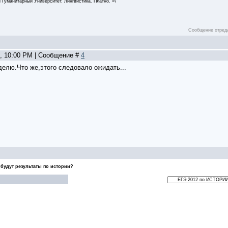
Гуманитарный Университет. Лингвистика. Платно. =\
Сообщение отред
1, 10:00 PM | Сообщение #
4
делю.Что же,этого следовало ожидать...
 будут результаты по истории?