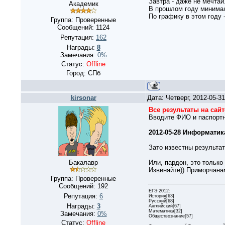
Завтра - даже не мечтай
Академик
В прошлом году минимал
По графику в этом году -
Группа: Проверенные
Сообщений:
1124
Репутация:
162
Награды:
8
Замечания:
0%
Статус:
Offline
Город: СПб
kirsonar
Дата: Четверг, 2012-05-3
Все результаты на сайте
Вводите ФИО и паспорт
2012-05-28 Информатика
Зато известны результат
Бакалавр
Или, пардон, это только
Извиняйте)) Приморчана
Группа: Проверенные
Сообщений:
192
ЕГЭ 2012:
Репутация:
6
История[63]
Русский[68]
Награды:
3
Английский[67]
Математика[32]
Замечания:
0%
Обществознание[57]
Статус:
Offline