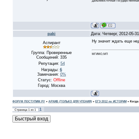
Дальневосточный Государственный 
paki
Дата: Четверг, 2012-05-3
Ну значит ждать еще не
Аспирант
Группа: Проверенные
МГИМО,МП
Сообщений:
335
Репутация:
54
Награды:
6
Замечания:
0%
Статус:
Offline
Город: Москва
ФОРУМ ПОСТУПИМ.РУ
»
АРХИВ (ТОЛЬКО ДЛЯ ЧТЕНИЯ)
»
ЕГЭ 2012 по ИСТОРИИ
»
Когда
1
Страница
1
из
1