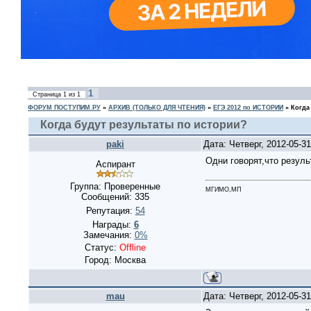
1
Страница
1
из
1
ФОРУМ ПОСТУПИМ.РУ
»
АРХИВ (ТОЛЬКО ДЛЯ ЧТЕНИЯ)
»
ЕГЭ 2012 по ИСТОРИИ
»
Когда
Когда будут результаты по истории?
paki
Дата: Четверг, 2012-05-3
Одни говорят,что резуль
Аспирант
Группа: Проверенные
МГИМО,МП
Сообщений:
335
Репутация:
54
Награды:
6
Замечания:
0%
Статус:
Offline
Город: Москва
mau
Дата: Четверг, 2012-05-3