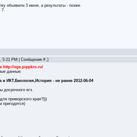
.
ку объявили 3 июня, а результаты - позже.
 7.
1, 5:21 PM | Сообщение #
3
 http://ege.pippkro.ru/
ные данные.
 и ИКТ,Биология,История - не ранее 2012-06-04
ы досрочного егэ.
 для приморского края?)))
м пригодится)