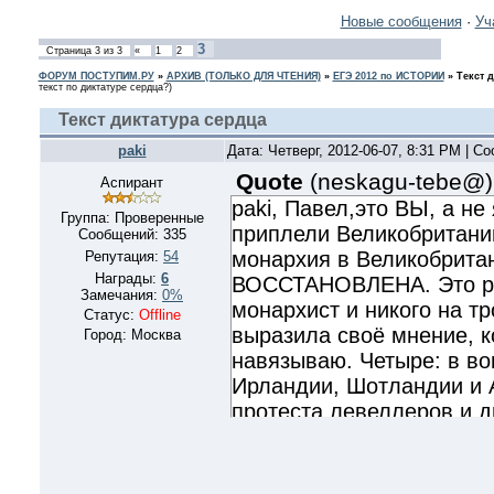
Новые сообщения
·
Уч
3
Страница
3
из
3
«
1
2
ФОРУМ ПОСТУПИМ.РУ
»
АРХИВ (ТОЛЬКО ДЛЯ ЧТЕНИЯ)
»
ЕГЭ 2012 по ИСТОРИИ
»
Текст 
текст по диктатуре сердца?)
Текст диктатура сердца
paki
Дата: Четверг, 2012-06-07, 8:31 PM | 
Quote
(
neskagu-tebe@
)
Аспирант
paki, Павел,это ВЫ, а не
Группа: Проверенные
приплели Великобританию
Сообщений:
335
монархия в Великобрита
Репутация:
54
Награды:
6
ВОССТАНОВЛЕНА. Это ра
Замечания:
0%
монархист и никого на т
Статус:
Offline
выразила своё мнение, к
Город: Москва
навязываю. Четыре: в во
Ирландии, Шотландии и 
протеста левеллеров и д
жизни")погуглите сами и
ВУЗовскую новую историю
Пять: конечно, масштабы