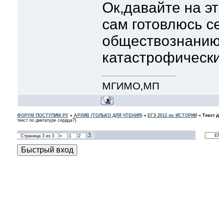
Ок,давайте на э
территория стран не соп
и 20го- две большие раз
сам готовлюсь с
И если совсем честно, я 
обществознанию
меня дел-море, готовлю 
катастрофически
МГИМО,МП
ФОРУМ ПОСТУПИМ.РУ
»
АРХИВ (ТОЛЬКО ДЛЯ ЧТЕНИЯ)
»
ЕГЭ 2012 по ИСТОРИИ
»
Текст 
текст по диктатуре сердца?)
3
Страница
3
из
3
«
1
2