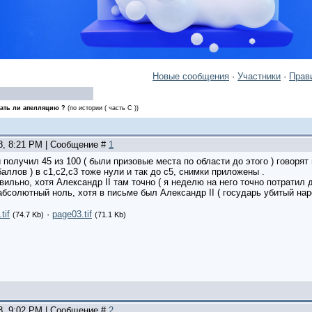
Новые сообщения
·
Участники
·
Прав
ать ли апелляцию ?
(по истории ( часть С ))
08, 8:21 PM | Сообщение #
1
 получил 45 из 100 ( были призовые места по области до этого ) говорят
баллов ) в с1,с2,с3 тоже нули и так до с5, снимки приложены .
вильно, хотя Александр II там точно ( я неделю на него точно потратил д
 абсолютный ноль, хотя в письме был Александр II ( государь убитый нар
tif
·
page03.tif
(74.7 Kb)
(71.1 Kb)
08, 9:02 PM | Сообщение #
2