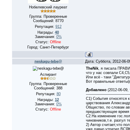
Нобелевский лауреат
Группа: Проверенные
Сообщений:
8770
Репутация:
912
Награды:
40
Замечания:
0%
Статус:
Offline
Город: Санкт-Петербург
neskagu-tebe@
Дата: Суббота, 2012-06-
TheNik
, я писала ПРАВИ
что у нас совпали С4,С5
Аспирант
Или всё - таки "Диктатур
Вот правильные ответы(
Группа: Проверенные
Сообщений:
388
Добавлено
(2012-06-09,
Репутация:
80
--------------------------------------
С1) События относятся 
Награды:
12
царствования Александра
Замечания:
0%
Общество, по словам авт
Статус:
Offline
предшествующее время 
С2.На изменение гос.пол
чиновников,т.е. разгул т
2) Автор считает,что по
уже давно утратил ВС