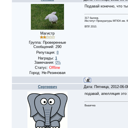
Подавай конечно, что ты
317 баллов.
Институт Прокуратуры МГЮА им. К
ВПЛ 2010.
Магистр
Группа: Проверенные
Сообщений:
290
Репутация:
8
Награды:
1
Замечания:
0%
Статус:
Offline
Город: Не-Резиновая
Сергеевич
Дата: Пятница, 2012-06-
подавай, апелляция это 
Вышечка