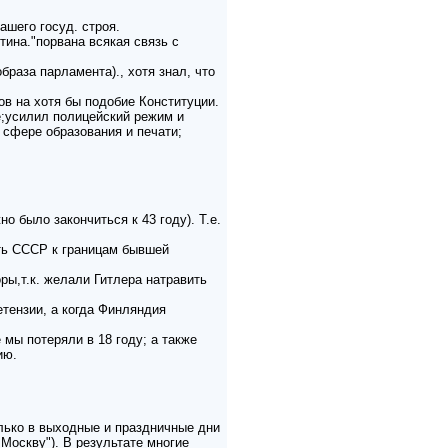
ашего госуд. строя.
тина."порвана всякая связь с
браза парламента)., хотя знал, что
ов на хотя бы подобие Конституции.
е;усилил полицейский режим и
 сфере образования и печати;
 было закончиться к 43 году). Т.е.
ть СССР к границам бывшей
ры,т.к. желали Гитлера натравить
тензии, а когда Финляндия
 мы потеряли в 18 году; а также
ию.
лько в выходные и праздничные дни
Москву"). В результате многие