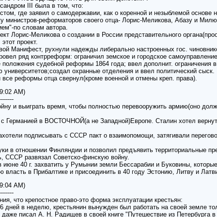
андром III была в том, что:
том, где заявил о самодержавии, как о коренной и незыблемой основе н
ку министров-реформаторов своего отца- Лорис-Меликова, Абазу и Милю
ем"-по словам автора.
роект Лорис-Меликова о создании в России представительного органа(проо
 этот проект.
 свой Манифест, рухнули надежды либерально настроенных гос. чиновник
 провел ряд контрреформ: ограничил земское и городское самоуправлени
 положения судебной реформы 1864 года; ввел дополнит. ограничения в
 университетов;создал охранные отделения и ввел политический сыск.
и все реформы отца свернул(кроме военной и отмены креп. права).
 9:02 AM)
-------
ойну и выиграть время, чтобы полностью перевооружить армию(оно должно
 с Германией в ВОСТОЧНОЙ(а не Западной)Европе. Сталин хотел верну
захотели подписывать с СССР пакт о взаимопомощи, затягивали перегово
уки в отношении Финляндии и позволил предъявить территориальные пре
ь, СССР развязал Советско-финскую войну.
 июне 40 г. захватить у Румынии земли Бессарабии и Буковины, которые
ю власть в Прибалтике и присоединить в 40 году Эстонию, Литву и Латв
 9:04 AM)
-------
ния, что крепостное право-это форма эксплуатации крестьян:
6 дней в неделю, крестьянин вынужден был работать на своей земле то
 даже писал А. Н. Радищев в своей книге "Путешествие из Петербурга в 