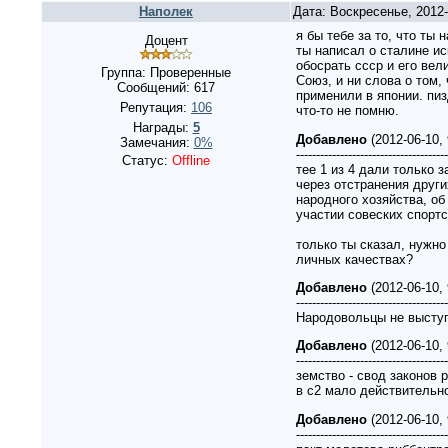
Наполек
Дата: Воскресенье, 2012
я бы тебе за то, что ты
Доцент
ты написал о сталине и
обосрать ссср и его вел
Группа: Проверенные
Союз, и ни слова о том,
Сообщений:
617
применили в японии. пиз
Репутация:
106
что-то не помню.
Награды:
5
Добавлено
(2012-06-10,
Замечания:
0%
--------------------------------------
Статус:
Offline
тее 1 из 4 дали только 
через отстранения други
народного хозяйства, об
участии совеских спортс
только ты сказал, нужно 
личных качествах?
Добавлено
(2012-06-10,
--------------------------------------
Народовольцы не выступ
Добавлено
(2012-06-10,
--------------------------------------
земство - свод законов 
в с2 мало действительн
Добавлено
(2012-06-10,
--------------------------------------