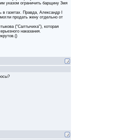
оим указом ограничить барщину 3мя
 в газетах. Правда, Александр I
 могли продать жену отдельно от
тыкова ("Салтычиха"), которая
серьезного наказания.
крутов.()
росы?