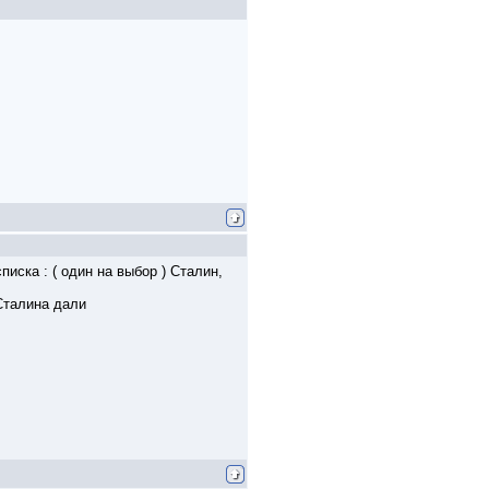
писка : ( один на выбор ) Сталин,
 Сталина дали