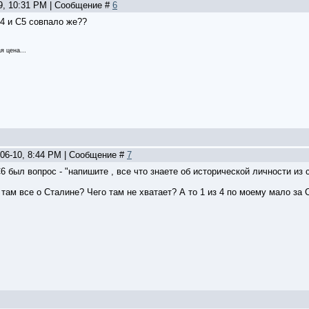
09, 10:31 PM | Сообщение #
6
С4 и С5 совпало же??
я цена...
-06-10, 8:44 PM | Сообщение #
7
6 был вопрос - "напишите , все что знаете об исторической личности из с
там все о Сталине? Чего там не хватает? А то 1 из 4 по моему мало за