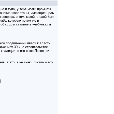
но и тупо, у тебя мозги промыты.
иканские шарлотаны, имеющие цель
 говоришь о том, какой плохой был
омбу, которую потом же и
 об ссср и сталине в учебниках я
о его продвижении вверх к власти
ижениях 30-х, о строительстве
коалиции, о его сыне Якове, об
я, а это, я не знаю, писать о его
)