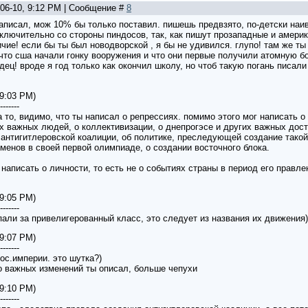
-06-10, 9:12 PM | Сообщение #
8
 написал, мож 10% бы только поставил. пишешь предвзято, по-детски наив
сключительно со стороны пиндосов, так, как пишут прозападные и амер
ичие! если бы ты был новодворской , я бы не удивился. глупо! там же ты
 что сша начали гонку вооружения и что они первые получили атомную б
дец! вроде я год только как окончил школу, но чтоб такую погань писали
 9:03 PM)
-------
за то, видимо, что ты написал о репрессиях. помимо этого мог написать 
х важных людей, о коллективизации, о днепрогэсе и других важных дост
 антигитлеровской коалиции, об политике, преследующей создание такой 
менов в своей первой олимпиаде, о создании восточного блока.
написать о личности, то есть не о событиях страны в период его правлени
 9:05 PM)
-------
али за привелигерованный класс, это следует из названия их движения)
 9:07 PM)
-------
рос.империи. это шутка?)
о важных изменений ты описал, больше чепухи
 9:10 PM)
-------