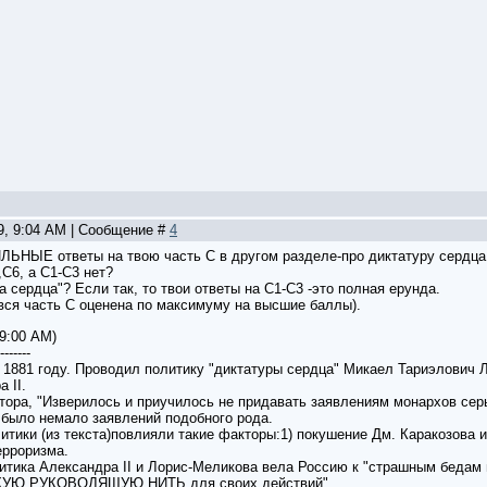
09, 9:04 AM | Сообщение #
4
ЛЬНЫЕ ответы на твою часть С в другом разделе-про диктатуру сердца.
,С6, а С1-С3 нет?
а сердца"? Если так, то твои ответы на С1-С3 -это полная ерунда.
вся часть С оценена по максимуму на высшие баллы).
 9:00 AM)
-------
к 1881 году. Проводил политику "диктатуры сердца" Микаел Тариэлович 
 II.
ора, "Изверилось и приучилось не придавать заявлениям монархов серьё
было немало заявлений подобного рода.
итики (из текста)повлияли такие факторы:1) покушение Дм. Каракозова и 
ерроризма.
литика Александра II и Лорис-Меликова вела Россию к "страшным бедам и 
ЯКУЮ РУКОВОДЯЩУЮ НИТЬ для своих действий".