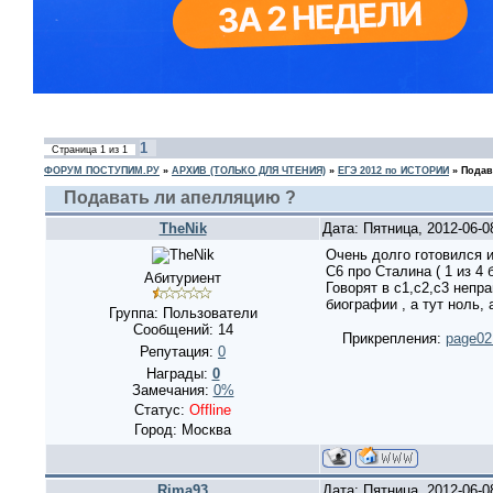
1
Страница
1
из
1
ФОРУМ ПОСТУПИМ.РУ
»
АРХИВ (ТОЛЬКО ДЛЯ ЧТЕНИЯ)
»
ЕГЭ 2012 по ИСТОРИИ
»
Подав
Подавать ли апелляцию ?
TheNik
Дата: Пятница, 2012-06-
Очень долго готовился и
С6 про Сталина ( 1 из 4 
Абитуриент
Говорят в с1,с2,с3 непра
биографии , а тут ноль,
Группа: Пользователи
Сообщений:
14
Прикрепления:
page02.
Репутация:
0
Награды:
0
Замечания:
0%
Статус:
Offline
Город: Москва
Rima93
Дата: Пятница, 2012-06-