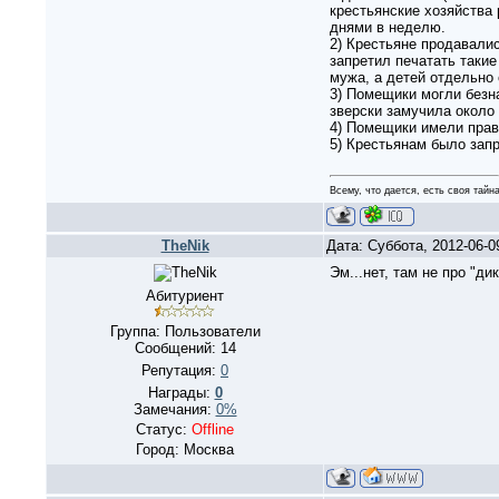
крестьянские хозяйства
днями в неделю.
2) Крестьяне продавалис
запретил печатать таки
мужа, а детей отдельно 
3) Помещики могли безн
зверски замучила около 
4) Помещики имели право
5) Крестьянам было зап
Всему, что дается, есть своя тайна
TheNik
Дата: Суббота, 2012-06-
Эм...нет, там не про "д
Абитуриент
Группа: Пользователи
Сообщений:
14
Репутация:
0
Награды:
0
Замечания:
0%
Статус:
Offline
Город: Москва