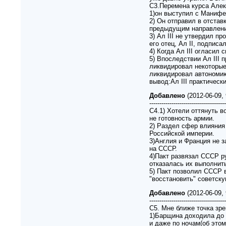
С3.Перемена курса Алекс
1)он выступил с Манифес
2) Он отправил в отстав
предыдущим направлени
3) Ал III не утвердил п
его отец, Ал II, подписал
4) Когда Ал III огласил
5) Впоследствии Ал III
ликвидировал некоторые
ликвидировал автономию
вывод:Ал III практическ
Добавлено
(2012-06-09,
--------------------------------------
С4.1) Хотели оттянуть в
не готовность армии.
2) Раздел сфер влияния
Российской империи.
3)Англия и Франция не 
на СССР.
4)Пакт развязал СССР р
отказалась их выполнит
5) Пакт позволил СССР в
"восстановить" советску
Добавлено
(2012-06-09,
--------------------------------------
С5. Мне ближе точка зре
1)Барщина доходила до 
и даже по ночам(об этом