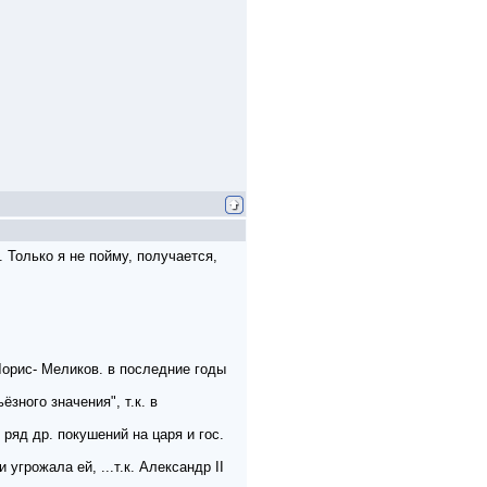
 Только я не пойму, получается,
Лорис- Меликов. в последние годы
зного значения", т.к. в
ряд др. покушений на царя и гос.
угрожала ей, ...т.к. Александр II