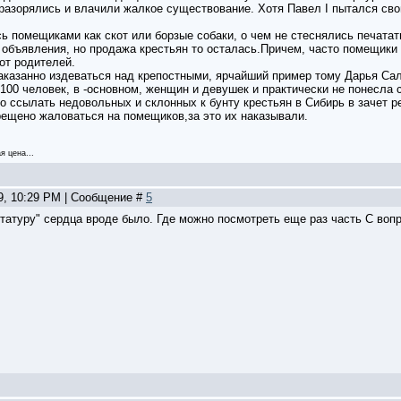
 разорялись и влачили жалкое существование. Хотя Павел I пытался св
ь помещиками как скот или борзые собаки, о чем не стеснялись печатать
е объявления, но продажа крестьян то осталась.Причем, часто помещики
от родителей.
аказанно издеваться над крепостными, ярчайший пример тому Дарья Сал
100 человек, в -основном, женщин и девушек и практически не понесла 
 ссылать недовольных и склонных к бунту крестьян в Сибирь в зачет ре
рещено жаловаться на помещиков,за это их наказывали.
я цена...
09, 10:29 PM | Сообщение #
5
иктатуру" сердца вроде было. Где можно посмотреть еще раз часть С воп