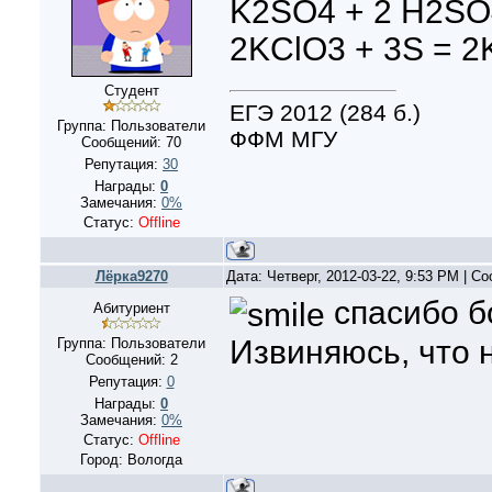
K2SO4 + 2 H2SO4
2KClO3 + 3S = 2
Студент
ЕГЭ 2012 (284 б.)
Группа: Пользователи
ФФМ МГУ
Сообщений:
70
Репутация:
30
Награды:
0
Замечания:
0%
Статус:
Offline
Лёрка9270
Дата: Четверг, 2012-03-22, 9:53 PM | 
спасибо б
Абитуриент
Извиняюсь, что 
Группа: Пользователи
Сообщений:
2
Репутация:
0
Награды:
0
Замечания:
0%
Статус:
Offline
Город: Вологда