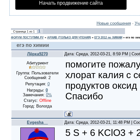
Начать продвижение сайта
Новые сообщения
·
Уч
1
Страница
1
из
1
ФОРУМ ПОСТУПИМ.РУ
»
АРХИВ (ТОЛЬКО ДЛЯ ЧТЕНИЯ)
»
ЕГЭ 2012 по ХИМИИ
»
егэ по хи
егэ по химии
Лёрка9270
Дата: Среда, 2012-03-21, 8:59 PM | Со
помогите пожалу
Абитуриент
хлорат калия с 
Группа: Пользователи
Сообщений:
2
продуктов оксид 
Репутация:
0
Награды:
0
Спасибо
Замечания:
0%
Статус:
Offline
Город: Вологда
Evgesha__
Дата: Среда, 2012-03-21, 11:48 PM | С
5 S + 6 KClO3 + 2