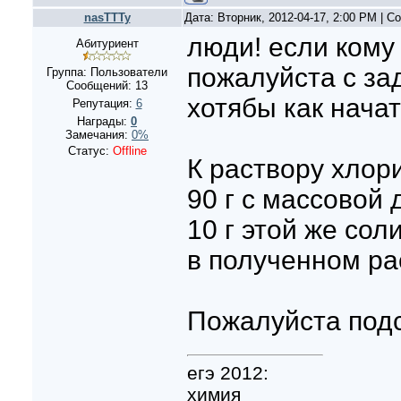
nasTTTy
Дата: Вторник, 2012-04-17, 2:00 PM | 
люди! если кому
Абитуриент
пожалуйста с за
Группа: Пользователи
Сообщений:
13
хотябы как начат
Репутация:
6
Награды:
0
Замечания:
0%
Статус:
Offline
К раствору хлор
90 г с массовой
10 г этой же сол
в полученном ра
Пожалуйста под
егэ 2012:
химия