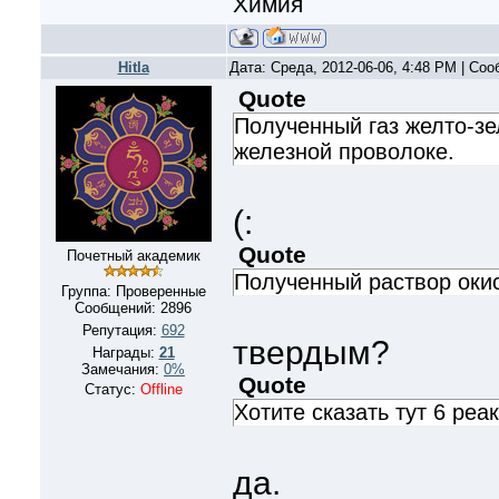
Химия
Hitla
Дата: Среда, 2012-06-06, 4:48 PM | Со
Quote
Полученный газ желто-зе
железной проволоке.
(:
Quote
Почетный академик
Полученный раствор оки
Группа: Проверенные
Сообщений:
2896
Репутация:
692
твердым?
Награды:
21
Замечания:
0%
Quote
Статус:
Offline
Хотите сказать тут 6 реа
да.