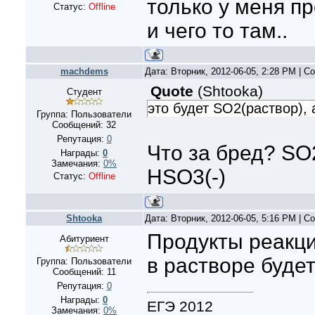
только у меня пр
Статус:
Offline
и чего то там..
machdems
Дата: Вторник, 2012-06-05, 2:28 PM | 
Quote
(
Shtooka
)
Студент
это будет SO2(раствор), 
Группа: Пользователи
Сообщений:
32
Репутация:
0
Что за бред? SO
Награды:
0
Замечания:
0%
HSO3(-)
Статус:
Offline
Shtooka
Дата: Вторник, 2012-06-05, 5:16 PM | 
Продукты реакци
Абитуриент
в растворе будет
Группа: Пользователи
Сообщений:
11
Репутация:
0
Награды:
0
ЕГЭ 2012
Замечания:
0%