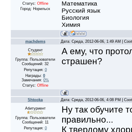
Математика
Статус:
Offline
Город: Норильск
Русский язык
Биология
Химия
machdems
Дата: Среда, 2012-06-06, 1:49 AM | Со
А ему, что прото
Студент
страшен?
Группа: Пользователи
Сообщений:
32
Репутация:
0
Награды:
0
Замечания:
0%
Статус:
Offline
Shtooka
Дата: Среда, 2012-06-06, 4:08 PM | Со
Ну так обучите 
Абитуриент
правильно...
Группа: Пользователи
Сообщений:
11
К твердому хлор
Репутация:
0