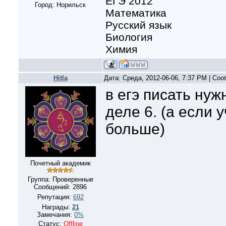
ЕГЭ 2012
Город: Норильск
Математика
Русский язык
Биология
Химия
Hitla
Дата: Среда, 2012-06-06, 7:37 PM | Со
в егэ писать нуж
деле 6. (а если 
больше)
Почетный академик
Группа: Проверенные
Сообщений:
2896
Репутация:
692
Награды:
21
Замечания:
0%
Статус:
Offline