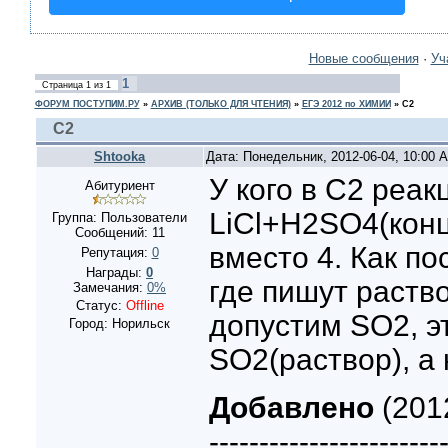
Новые сообщения
·
Уч
1
Страница
1
из
1
ФОРУМ ПОСТУПИМ.РУ
»
АРХИВ (ТОЛЬКО ДЛЯ ЧТЕНИЯ)
»
ЕГЭ 2012 по ХИМИИ
»
С2
С2
Shtooka
Дата: Понедельник, 2012-06-04, 10:00
У кого в С2 реак
Абитуриент
LiCl+H2SO4(конц.
Группа: Пользователи
Сообщений:
11
вместо 4. Как по
Репутация:
0
Награды:
0
где пишут раство
Замечания:
0%
Статус:
Offline
допустим SO2, э
Город: Норильск
SO2(раствор), а 
Добавлено
(201
-----------------------