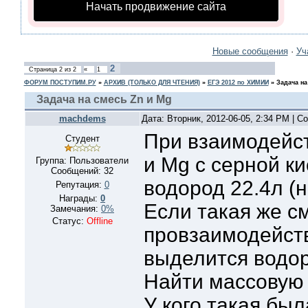
Начать продвижение сайта
Новые сообщения
·
Уч
2
Страница
2
из
2
«
1
ФОРУМ ПОСТУПИМ.РУ
»
АРХИВ (ТОЛЬКО ДЛЯ ЧТЕНИЯ)
»
ЕГЭ 2012 по ХИМИИ
»
Задача на
Задача на смесь Zn и Mg
machdems
Дата: Вторник, 2012-06-05, 2:34 PM | 
При взаимодейс
Студент
и Мg c серной к
Группа: Пользователи
Сообщений:
32
водород 22.4л (н
Репутация:
0
Награды:
0
Если такая же с
Замечания:
0%
Статус:
Offline
провзаимодейств
выделится водор
Найти массовую 
У кого такая бы