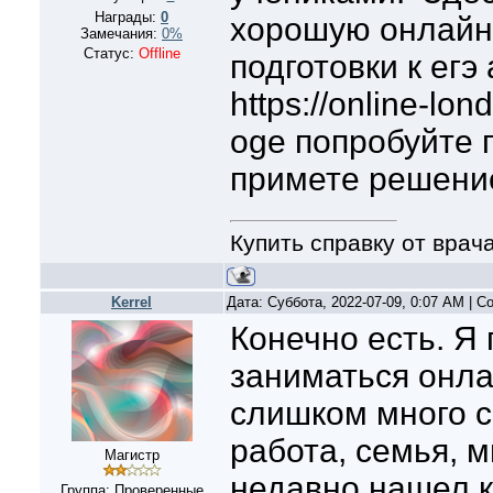
Награды:
0
хорошую онлайн
Замечания:
0%
Статус:
Offline
подготовки к егэ
https://online-lon
oge попробуйте 
примете решени
Купить справку от врач
Kerrel
Дата: Суббота, 2022-07-09, 0:07 AM | 
Конечно есть. Я
заниматься онлай
слишком много с
работа, семья, м
Магистр
недавно нашел к
Группа: Проверенные