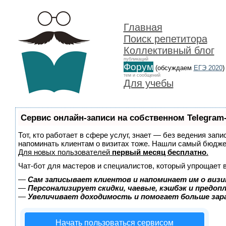
Главная
Поиск репетитора
Коллективный блог
публикаций
Форум
(обсуждаем
ЕГЭ 2020
)
тем и сообщений
Для учебы
Сервис онлайн-записи на собственном Telegram
Тот, кто работает в сфере услуг, знает — без ведения запи
напоминать клиентам о визитах тоже. Нашли самый бюдж
Для новых пользователей
первый месяц бесплатно
.
Чат-бот для мастеров и специалистов, который упрощает 
—
Сам записывает клиентов и напоминает им о визи
—
Персонализирует скидки, чаевые, кэшбэк и предоп
—
Увеличивает доходимость и помогает больше за
Начать пользоваться сервисом