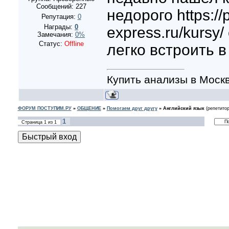
Сообщений:
227
недорого https://
Репутация:
0
Награды:
0
express.ru/kursy
Замечания:
0%
Статус:
Offline
легко встроить 
Купить анализы в Моск
ФОРУМ ПОСТУПИМ.РУ
»
ОБЩЕНИЕ
»
Помогаем друг другу
»
Английский язык
(репетито
1
Страница
1
из
1