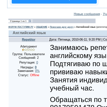
Новые сообщения
·
Уч
1
Страница
1
из
1
ФОРУМ ПОСТУПИМ.РУ
»
ОБЩЕНИЕ
»
Помогаем друг другу
»
Английский язык
(репетито
Английский язык
Repetitor
Дата: Пятница, 2010-06-11, 9:20 PM | 
Занимаюсь репе
Абитуриент
английскому язы
Группа: Пользователи
Сообщений:
2
Подтягиваю по 
Репутация:
0
Награды:
0
прививаю навыки
Замечания:
0%
Статус:
Offline
Занятия индивид
учебный час.
Обращаться по 