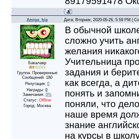
89179591478 Ок
Amigo_hip
Дата: Вторник, 2020-05-26, 5:59 PM | 
В обычной школ
сложно учить анг
желания никаког
Учительница про
Бакалавр
задания и берит
Группа: Проверенные
Сообщений:
180
как всегда, а ди
Репутация:
0
Награды:
0
понять и запомн
Замечания:
0%
Статус:
Offline
поняли, что дело
Город: Москва
наше время дол
знание английск
на курсы в школ