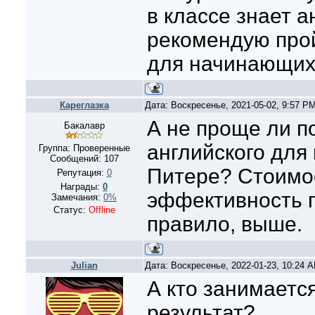
в классе знает а
рекомендую
про
для начинающих
Кареглазка
Дата: Воскресенье, 2021-05-02, 9:57 P
А не проще ли п
Бакалавр
английского для
Группа: Проверенные
Сообщений:
107
Питере? Стоимо
Репутация:
0
Награды:
0
эффективность п
Замечания:
0%
Статус:
Offline
правило, выше.
Julian
Дата: Воскресенье, 2022-01-23, 10:24 
А кто занимается
результат?