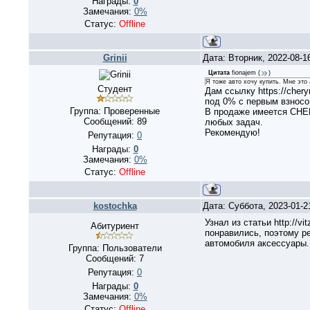
Награды:
0
Замечания:
0%
Статус:
Offline
Grinii
Дата: Вторник, 2022-08-1
Цитата
fionajem
(
)
Я тоже авто хочу купить. Мне это
Студент
Дам ссылку https://cher
под 0% с первым взнос
Группа: Проверенные
В продаже имеется CHER
Сообщений:
89
любых задач.
Рекомендую!
Репутация:
0
Награды:
0
Замечания:
0%
Статус:
Offline
kostochka
Дата: Суббота, 2023-01-2
Узнал из статьи http://v
Абитуриент
понравились, поэтому р
автомобиля аксессуары.
Группа: Пользователи
Сообщений:
7
Репутация:
0
Награды:
0
Замечания:
0%
Статус:
Offline