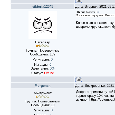
viktoria12345
Дата: Вторник, 2021-08-1
Цитата
fionajem
(
)
Я тоже авто хочу купить. Мне это
Какое авто вы хотите ку
шевроле круз екатеринбур
Бакалавр
Группа: Проверенные
Сообщений:
139
Репутация:
0
Награды:
0
Замечания:
0%
Статус:
Offline
Morgensh
Дата: Воскресенье, 2021
Доброго времени суток! 
Абитуриент
теряет сразу 10К как ми
аукцион https://columbau
Группа: Пользователи
Сообщений:
10
Репутация:
0