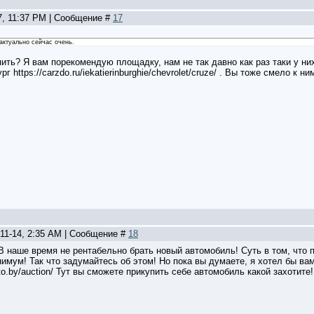
7, 11:37 PM | Сообщение #
17
 актуально сейчас очень.
пить? Я вам порекомендую площадку, нам не так давно как раз таки у ни
г https://carzdo.ru/iekatierinburghie/chevrolet/cruze/ . Вы тоже смело к н
-11-14, 2:35 AM | Сообщение #
18
В наше время не рентабельно брать новый автомобиль! Суть в том, что 
нимум! Так что задумайтесь об этом! Но пока вы думаете, я хотел бы ва
to.by/auction/ Тут вы сможете прикупить себе автомобиль какой захотите