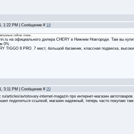
6, 1:22 PM | Сообщение #
19
 актуально сейчас очень.
ynn.ru на официального дилера CHERY в Нижнем Новгороде. Там вы купит
ом 0% .
Y TIGGO 8 PRO. 7 мест, большой багажник, классная подвеска, высоки
1, 3:11 PM | Сообщение #
20
itz.ru/articles/avtotovary-internet-magazin про интернет-магазин автотовар
ешил поделиться ссылкой, магазин надежный, теперь часто покупаю та