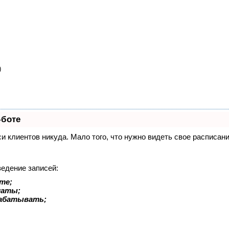
)
-боте
иси клиентов никуда. Мало того, что нужно видеть свое расписа
ведение записей:
те;
латы;
рабатывать;