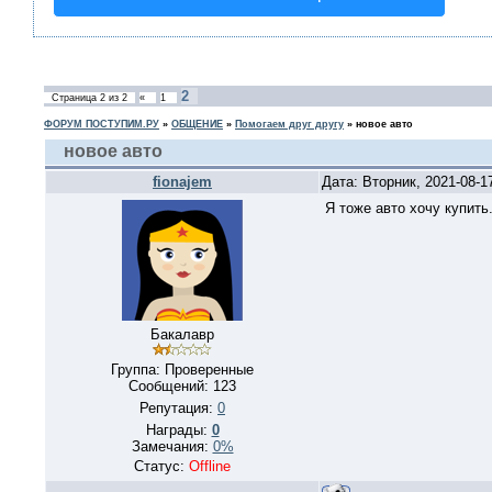
2
Страница
2
из
2
«
1
ФОРУМ ПОСТУПИМ.РУ
»
ОБЩЕНИЕ
»
Помогаем друг другу
»
новое авто
новое авто
fionajem
Дата: Вторник, 2021-08-1
Я тоже авто хочу купить
Бакалавр
Группа: Проверенные
Сообщений:
123
Репутация:
0
Награды:
0
Замечания:
0%
Статус:
Offline