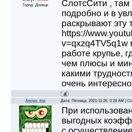
СлотсСити , там
Город: Донецк
подробно и в ув
раскрывают эту 
https://www.yout
v=qxzq4TV5q1w м
работе крупье, г
чем плюсы и мин
какими трудност
очень интересно
Amigo_hip
Дата: Пятница, 2021-11-26, 0:28 AM | 
При использова
выгодных коэфф
с осуществление