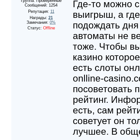
Группа: Проверенные
Где-то можно с
Сообщений:
1254
Репутация:
11
выигрыш, а где
Награды:
21
Замечания:
0%
подождать дня 
Статус:
Offline
автоматы не в
тоже. Чтобы в
казино которое
есть слоты онла
onlline-casino.
посоветовать п
рейтинг. Инфо
есть, сам рейт
советует он то
лучшее. В общ