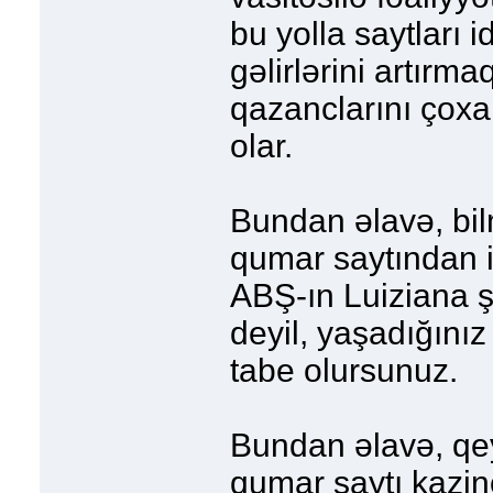
bu yolla saytları i
gəlirlərini artırma
qazanclarını çox
olar.
Bundan əlavə, bilm
qumar saytından i
ABŞ-ın Luiziana ş
deyil, yaşadığını
tabe olursunuz.
Bundan əlavə, qey
qumar saytı kazin