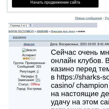
Начать продвижение сайта
Новые сообщения
·
Уч
1
Страница
1
из
1
ФОРУМ ПОСТУПИМ.РУ
»
ОБЩЕНИЕ
»
Помогаем друг другу
»
казино
казино
deacon
Дата: Воскресенье, 2021-10-03, 8:41 A
Сейчас очень мн
Аспирант
онлайн клубов.
Группа: Проверенные
Сообщений:
315
казино перед тем
Репутация:
0
в https://sharks-
Награды:
0
Замечания:
0%
casino/ champion
Статус:
Offline
Город: Кострома
на настоящие де
удачу на этом с