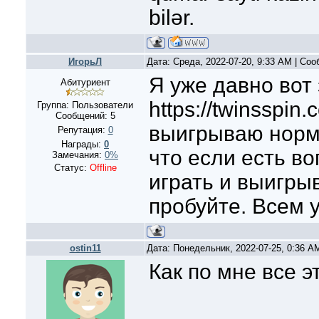
bilər.
ИгорьЛ
Дата: Среда, 2022-07-20, 9:33 AM | Со
Я уже давно вот
Абитуриент
https://twinsspin
Группа: Пользователи
Сообщений:
5
выигрываю норм
Репутация:
0
Награды:
0
что если есть в
Замечания:
0%
Статус:
Offline
играть и выигрыв
пробуйте. Всем у
ostin11
Дата: Понедельник, 2022-07-25, 0:36 
Как по мне все э