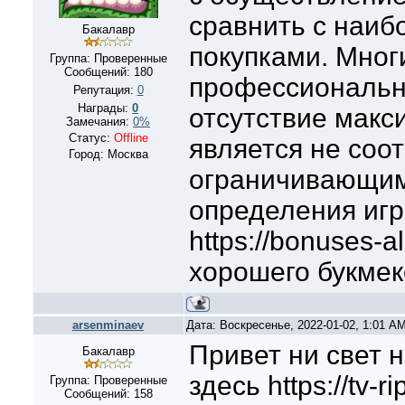
сравнить с наиб
Бакалавр
покупками. Мног
Группа: Проверенные
Сообщений:
180
профессиональн
Репутация:
0
Награды:
0
отсутствие макс
Замечания:
0%
Статус:
Offline
является не соо
Город: Москва
ограничивающим
определения игр
https://bonuses-a
хорошего букме
arsenminaev
Дата: Воскресенье, 2022-01-02, 1:01 A
Привет ни свет н
Бакалавр
здесь https://tv-
Группа: Проверенные
Сообщений:
158