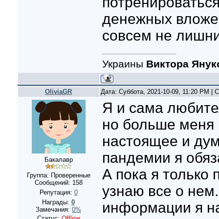
потренироваться
денежных вложен
совсем не лишн
Украины
Виктора Янук
OliviaGR
Дата: Суббота, 2021-10-09, 11:20 PM |
Я и сама любите
но больше меня 
настоящее и дум
пандемии я обяз
Бакалавр
А пока я только
Группа: Проверенные
Сообщений:
158
узнаю все о нем
Репутация:
0
Награды:
0
информации я н
Замечания:
0%
Статус:
Offline