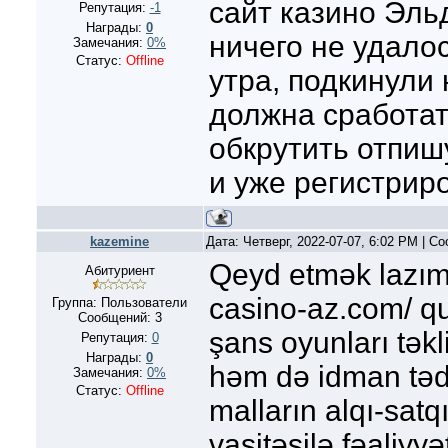
сайт казино Эль
Репутация:
-1
Награды:
0
ничего не удалос
Замечания:
0%
Статус:
Offline
утра, подкинули
должна сработат
обкрутить отпиш
и уже регистрир
kazemine
Дата: Четверг, 2022-07-07, 6:02 PM | 
Qeyd etmək lazımdı
Абитуриент
casino-az.com/ qu
Группа: Пользователи
Сообщений:
3
şans oyunları təkl
Репутация:
0
Награды:
0
həm də idman tədbi
Замечания:
0%
Статус:
Offline
malların alqı-satq
vasitəsilə fəaliyyə