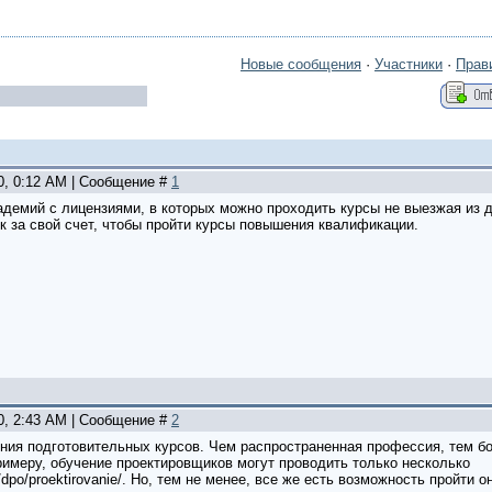
Новые сообщения
·
Участники
·
Прав
20, 0:12 AM | Сообщение #
1
адемий с лицензиями, в которых можно проходить курсы не выезжая из д
к за свой счет, чтобы пройти курсы повышения квалификации.
20, 2:43 AM | Сообщение #
2
ения подготовительных курсов. Чем распространенная профессия, тем б
римеру, обучение проектировщиков могут проводить только несколько
ru/dpo/proektirovanie/. Но, тем не менее, все же есть возможность пройти 