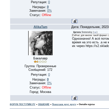
Репутация:
0
Награды:
0
Замечания:
0%
Статус:
Offline
AlikaTam
Дата: Понедельник, 2023
Цитата
Sretenskiy
(
)
Сейчас для многих такой формат 
Однозначно! А всё потом
время на это есть .а не
их через https://s2.skl
Бакалавр
Группа: Проверенные
Сообщений:
172
Репутация:
0
Награды:
0
Замечания:
0%
Статус:
Offline
Город: Москва
ФОРУМ ПОСТУПИМ.РУ
»
ОБЩЕНИЕ
»
Помогаем друг другу
»
Онлайн курсы