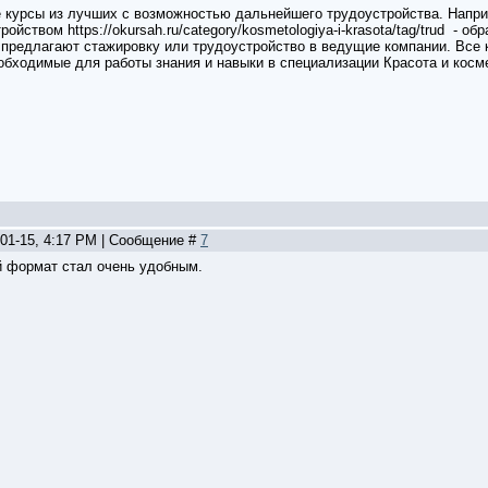
 курсы из лучших с возможностью дальнейшего трудоустройства. Наприм
ойством https://okursah.ru/category/kosmetologiya-i-krasota/tag/trud - 
- предлагают стажировку или трудоустройство в ведущие компании. Все 
еобходимые для работы знания и навыки в специализации Красота и косм
-01-15, 4:17 PM | Сообщение #
7
й формат стал очень удобным.