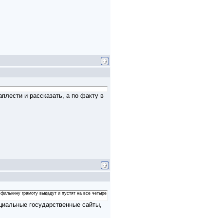
аплести и рассказать, а по факту в
е филькину грамоту выдадут и пустят на все четыре
ециальные государственные сайты,