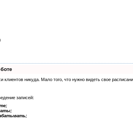
)
-боте
иси клиентов никуда. Мало того, что нужно видеть свое расписа
ведение записей:
те;
латы;
рабатывать;