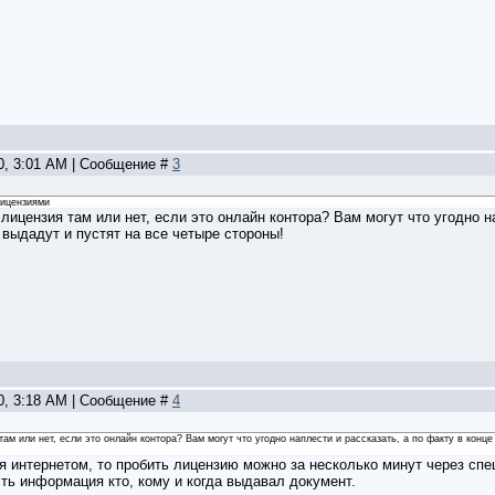
20, 3:01 AM | Сообщение #
3
лицензиями
 лицензия там или нет, если это онлайн контора? Вам могут что угодно н
выдадут и пустят на все четыре стороны!
20, 3:18 AM | Сообщение #
4
там или нет, если это онлайн контора? Вам могут что угодно наплести и рассказать, а по факту в конц
я интернетом, то пробить лицензию можно за несколько минут через сп
сть информация кто, кому и когда выдавал документ.