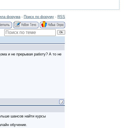
ила форума
·
Поиск по форуму
·
RSS
ома и не прерывая работу? А то не
ольше шансов найти курсы
онлайн обучение.