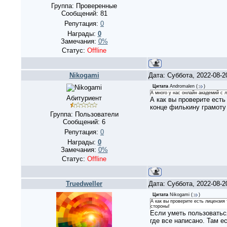
Группа: Проверенные
Сообщений:
81
Репутация:
0
Награды:
0
Замечания:
0%
Статус:
Offline
Nikogami
Дата: Суббота, 2022-08-
Цитата
Andromalen
(
)
А много у нас онлайн академий с 
Абитуриент
А как вы проверите есть
конце филькину грамоту 
Группа: Пользователи
Сообщений:
6
Репутация:
0
Награды:
0
Замечания:
0%
Статус:
Offline
Truedweller
Дата: Суббота, 2022-08-
Цитата
Nikogami
(
)
А как вы проверите есть лицензия 
стороны!
Если уметь пользоватьс
где все написано. Там е