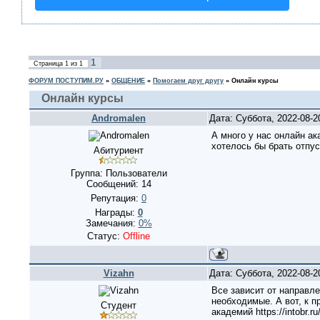
1
Страница
1
из
1
ФОРУМ ПОСТУПИМ.РУ
»
ОБЩЕНИЕ
»
Помогаем друг другу
»
Онлайн курсы
Онлайн курсы
Andromalen
Дата: Суббота, 2022-08-
А много у нас онлайн ак
хотелось бы брать отпус
Абитуриент
Группа: Пользователи
Сообщений:
14
Репутация:
0
Награды:
0
Замечания:
0%
Статус:
Offline
Vizahn
Дата: Суббота, 2022-08-
Все зависит от направл
необходимые. А вот, к п
Студент
академий https://intobr.