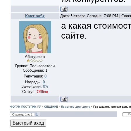
KaterinaSz
Дата: Четверг, Сегодня, 7:08 PM | Соо
а какая стоимост
сайте.
Абитуриент
Группа: Пользователи
Сообщений:
1
Репутация:
0
Награды:
0
Замечания:
0%
Статус:
Offline
ФОРУМ ПОСТУПИМ.РУ
»
ОБЩЕНИЕ
»
Помогаем друг другу
»
Где заказать жалюзи день-
1
Страница
1
из
1