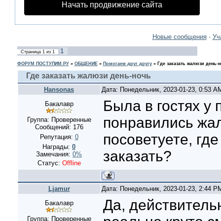
Начать продвижение сайта
Новые сообщения
·
Уч
1
Страница
1
из
1
ФОРУМ ПОСТУПИМ.РУ
»
ОБЩЕНИЕ
»
Помогаем друг другу
»
Где заказать жалюзи день-
Где заказать жалюзи день-ночь
Hansonas
Дата: Понедельник, 2023-01-23, 0:53 
Была в гостях у 
Бакалавр
понравились жал
Группа: Проверенные
Сообщений:
176
посоветуете, гд
Репутация:
0
Награды:
0
заказать?
Замечания:
0%
Статус:
Offline
Ljamur
Дата: Понедельник, 2023-01-23, 2:44 
Да, действитель
Бакалавр
Группа: Проверенные