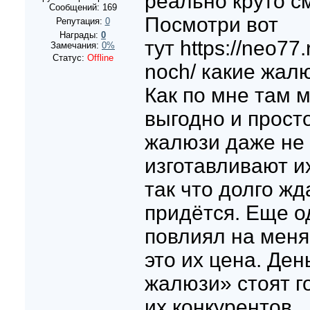
реально круто см
Сообщений:
169
Посмотри вот
Репутация:
0
Награды:
0
тут https://neo77
Замечания:
0%
Статус:
Offline
noch/ какие жал
Как по мне там 
выгодно и просто
жалюзи даже не 
изготавливают и
так что долго жд
придётся. Еще о
повлиял на меня
это их цена. Де
жалюзи» стоят г
их конкурентов.