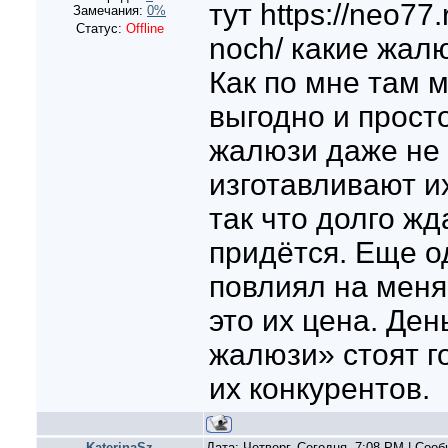
тут https://neo77
Замечания:
0%
Статус:
Offline
noch/ какие жал
Как по мне там 
выгодно и просто
жалюзи даже не 
изготавливают и
так что долго жд
придётся. Еще о
повлиял на меня
это их цена. Де
жалюзи» стоят г
их конкурентов.
KaterinaSz
Дата: Четверг, Сегодня, 7:08 PM | Соо