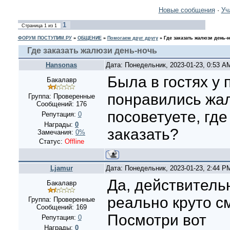
Новые сообщения
·
Уч
1
Страница
1
из
1
ФОРУМ ПОСТУПИМ.РУ
»
ОБЩЕНИЕ
»
Помогаем друг другу
»
Где заказать жалюзи день-
Где заказать жалюзи день-ночь
Hansonas
Дата: Понедельник, 2023-01-23, 0:53 
Была в гостях у 
Бакалавр
понравились жал
Группа: Проверенные
Сообщений:
176
посоветуете, гд
Репутация:
0
Награды:
0
заказать?
Замечания:
0%
Статус:
Offline
Ljamur
Дата: Понедельник, 2023-01-23, 2:44 
Да, действитель
Бакалавр
реально круто см
Группа: Проверенные
Сообщений:
169
Посмотри вот
Репутация:
0
Награды:
0