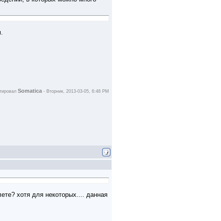
.
Somatica
ктировал
-
Вторник, 2013-03-05, 6:48 PM
ете? хотя для некоторых.... данная