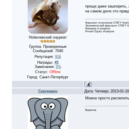
проще даже зашпорить, 
на самом деле это прав
Факультет психологии СПбГУ finish
Экономический факультет СПбГУ fi
Финашка in progress
Private Equity employee
Нобелевский лауреат
Группа: Проверенные
Сообщений:
7040
Репутация:
916
Награды:
45
Замечания:
0%
Статус:
Offline
Город: Санкт-Петербург
Сергеевич
Дата: Четверг, 2013-01-1
Можно просто распилить
Вышечка