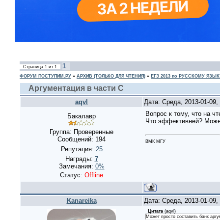
1
Страница
1
из
1
ФОРУМ ПОСТУПИМ.РУ
»
АРХИВ (ТОЛЬКО ДЛЯ ЧТЕНИЯ)
»
ЕГЭ 2013 по РУССКОМУ ЯЗЫК
Аргументация в части С
aqvl
Дата: Среда, 2013-01-09
Вопрос к тому, что на ч
Бакалавр
Что эффективней? Может
Группа: Проверенные
Сообщений:
194
ВМК МГУ
Репутация:
25
Награды:
7
Замечания:
0%
Статус:
Offline
Kanareika
Дата: Среда, 2013-01-09
Цитата
(
aqvl
)
Может просто составить банк аргу