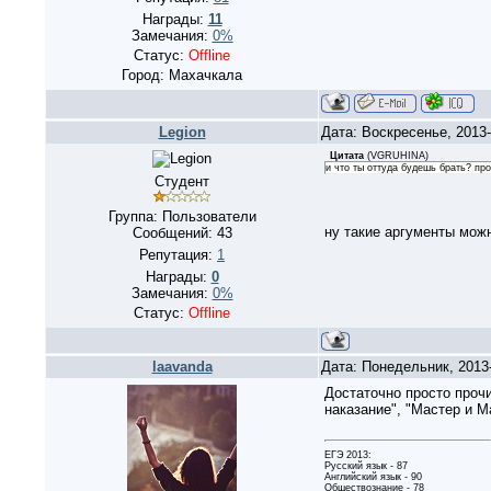
Награды:
11
Замечания:
0%
Статус:
Offline
Город: Махачкала
Legion
Дата: Воскресенье, 2013
Цитата
(
VGRUHINA
)
и что ты оттуда будешь брать? про
Студент
Группа: Пользователи
ну такие аргументы мож
Сообщений:
43
Репутация:
1
Награды:
0
Замечания:
0%
Статус:
Offline
laavanda
Дата: Понедельник, 2013
Достаточно просто прочи
наказание", "Мастер и М
ЕГЭ 2013:
Русский язык - 87
Английский язык - 90
Обществознание - 78