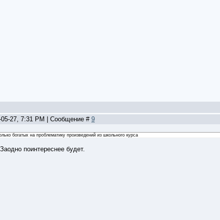
-05-27, 7:31 PM | Сообщение #
9
олько богатых на проблематику произведений из школьного курса
 Заодно поинтереснее будет.