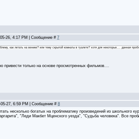
-05-26, 4:17 PM | Сообщение #
7
блему, как летать на венике? или тему скрытой комнаты в туалете? хотя для некоторых.... данная проб
но привести только на основе просмотренных фильмов....
-05-27, 6:59 PM | Сообщение #
8
тать несколько богатых на проблематику произведений из школьного кур
аргарита", "Леди Макбет Мценского уезда", "Судьба человека". Все проб