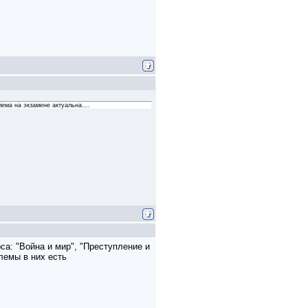
лема на экзамене актуальна....
са: "Война и мир", "Преступление и
лемы в них есть