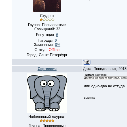
Студент
Группа: Пользователи
Сообщений:
32
Репутация:
6
Награды:
0
Замечания:
0%
Статус:
Offline
Город: Санкт-Петербург
Сергеевич
Дата: Понедельник, 2013
Цитата
(
laavanda
)
Достаточно просто прочитать неск
или одно-два не оттуда.
Вышечка
Нобелевский лауреат
Группа: Проверенные