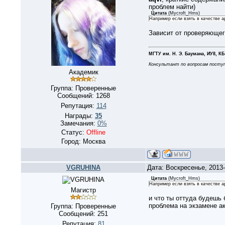
проблем найти)
Цитата
(
Mycroft_Hms
)
Например если взять в качестве ар
Зависит от проверяющего
МГТУ им. Н. Э. Баумана, ИУ8, КБ
Консультант по вопросам поступ
Академик
Группа: Проверенные
Сообщений:
1268
Репутация:
114
Награды:
35
Замечания:
0%
Статус:
Offline
Город: Москва
VGRUHINA
Дата: Воскресенье, 2013
Цитата
(
Mycroft_Hms
)
Например если взять в качестве ар
Магистр
и что ты оттуда будешь 
проблема на экзамене ак
Группа: Проверенные
Сообщений:
251
Репутация:
81