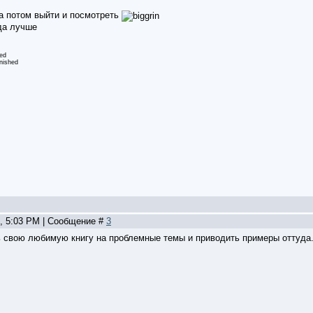
а потом выйти и посмотреть
да лучше
ed
nished
0, 5:03 PM | Сообщение #
3
 свою любимую книгу на проблемные темы и приводить примеры оттуда