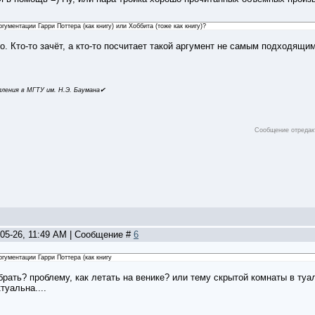
гументации Гарри Поттера (как книгу) или Хоббита (тоже как книгу)?
. Кто-то зачёт, а кто-то посчитает такой аргумент не самым подходящим
ления в МГТУ им. Н.Э. Баумана✔
Сообщение отреда
-05-26, 11:49 AM | Сообщение #
6
гументации Гарри Поттера (как книгу
брать? проблему, как летать на венике? или тему скрытой комнаты в туал
туальна....