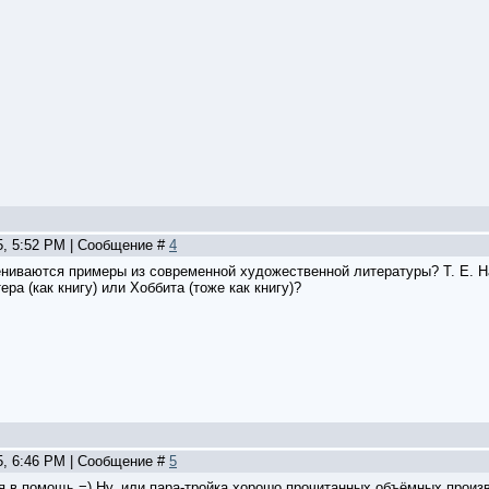
5, 5:52 PM | Сообщение #
4
цениваются примеры из современной художественной литературы? Т. Е. Н
ра (как книгу) или Хоббита (тоже как книгу)?
5, 6:46 PM | Сообщение #
5
я в помощь =) Ну, или пара-тройка хорошо прочитанных объёмных произ