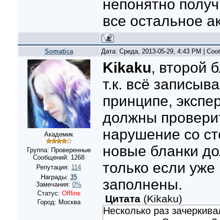
непонятно получ
все остальное ак
Somatica
Дата: Среда, 2013-05-29, 4:43 PM | Со
Kikaku
, второй 
т.к. всё записыв
принципе, экспе
должны проверит
нарушение со ст
Академик
новые бланки д
Группа: Проверенные
Сообщений:
1268
только если уже
Репутация:
114
Награды:
35
заполнены.
Замечания:
0%
Статус:
Offline
Цитата
(
Kikaku
)
Город: Москва
Несколько раз зачеркива