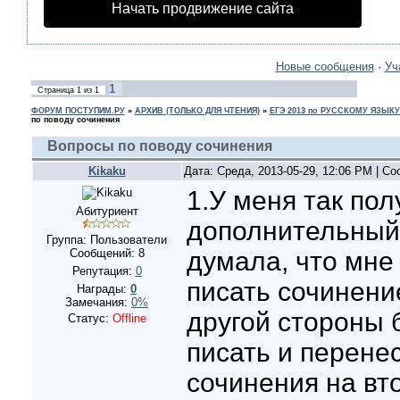
Начать продвижение сайта
Новые сообщения
·
Уч
1
Страница
1
из
1
ФОРУМ ПОСТУПИМ.РУ
»
АРХИВ (ТОЛЬКО ДЛЯ ЧТЕНИЯ)
»
ЕГЭ 2013 по РУССКОМУ ЯЗЫКУ
по поводу сочинения
Вопросы по поводу сочинения
Kikaku
Дата: Среда, 2013-05-29, 12:06 PM | С
1.У меня так пол
Абитуриент
дополнительный б
Группа: Пользователи
Сообщений:
8
думала, что мне 
Репутация:
0
писать сочинение
Награды:
0
Замечания:
0%
другой стороны 
Статус:
Offline
писать и перене
сочинения на вт