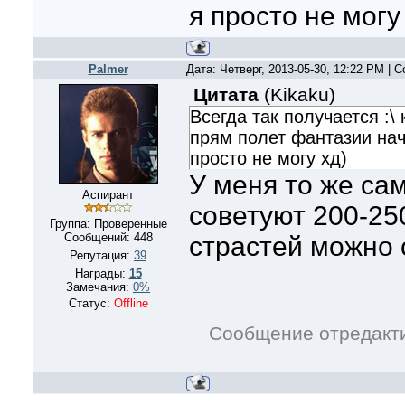
я просто не могу
Palmer
Дата: Четверг, 2013-05-30, 12:22 PM |
Цитата
(
Kikaku
)
Всегда так получается :\
прям полет фантазии нач
просто не могу хд)
У меня то же са
Аспирант
советуют 200-250
Группа: Проверенные
Сообщений:
448
страстей можно 
Репутация:
39
Награды:
15
Замечания:
0%
Статус:
Offline
Сообщение отредакт