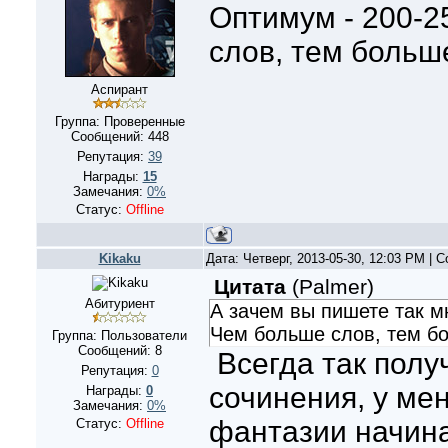
Оптимум - 200-2
слов, тем больш
Аспирант
Группа: Проверенные
Сообщений:
448
Репутация:
39
Награды:
15
Замечания:
0%
Статус:
Offline
Kikaku
Дата: Четверг, 2013-05-30, 12:03 PM |
Цитата
(
Palmer
)
Абитуриент
А зачем вы пишете так м
Чем больше слов, тем б
Группа: Пользователи
Сообщений:
8
Всегда так получ
Репутация:
0
сочинения, у ме
Награды:
0
Замечания:
0%
фантазии начина
Статус:
Offline