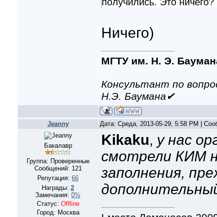
получились. Это ничего? 
Ничего)
МГТУ им. Н. Э. Бауман
Консультант по вопро
Н.Э. Баумана✔
Jeanny
Дата: Среда, 2013-05-29, 5:58 PM | Со
Kikaku
,
у нас о
Бакалавр
смотрели КИМ н
Группа: Проверенные
Сообщений:
121
заполнения, пр
Репутация:
66
дополнительны
Награды:
2
Замечания:
0%
Статус:
Offline
Город: Москва