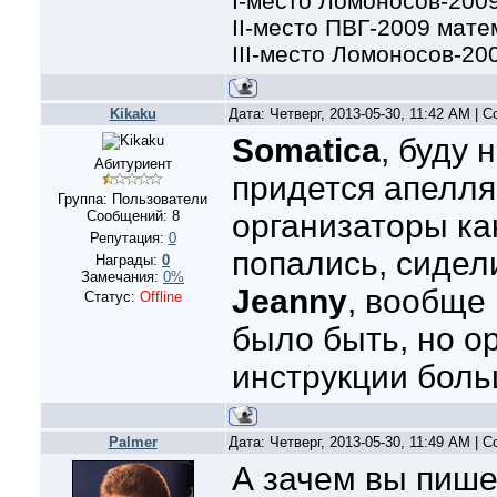
I-место Ломоносов-200
II-место ПВГ-2009 мате
III-место Ломоносов-20
Kikaku
Дата: Четверг, 2013-05-30, 11:42 AM |
Somatica
, буду 
Абитуриент
придется апелля
Группа: Пользователи
Сообщений:
8
организаторы ка
Репутация:
0
попались, сидел
Награды:
0
Замечания:
0%
Jeanny
, вообще 
Статус:
Offline
было быть, но о
инструкции боль
Palmer
Дата: Четверг, 2013-05-30, 11:49 AM |
А зачем вы пише