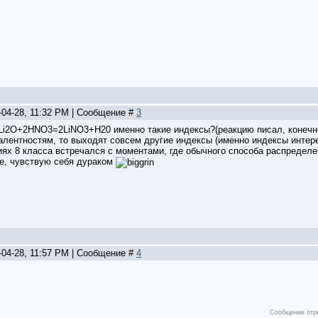
-04-28, 11:32 PM | Сообщение #
3
 Li2O+2HNO3=2LiNO3+H20 именно такие индексы?(реакцию писал, конечно
валентностям, то выходят совсем другие индексы (именно индексы инте
иях 8 класса встречался с моментами, где обычного способа распредел
е, чувствую себя дураком
-04-28, 11:57 PM | Сообщение #
4
Сообщение отр