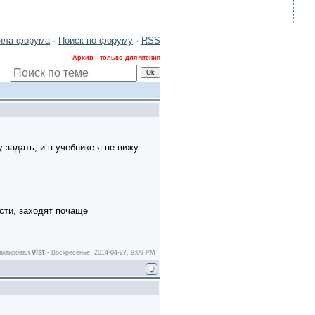
ила форума
·
Поиск по форуму
·
RSS
Архив - только для чтения
 задать, и в учебнике я не вижу
асти, заходят почаще
vist
актировал
-
Воскресенье, 2014-04-27, 9:09 PM