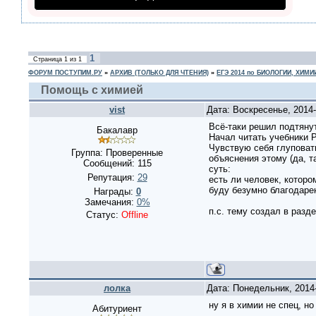
1
Страница
1
из
1
ФОРУМ ПОСТУПИМ.РУ
»
АРХИВ (ТОЛЬКО ДЛЯ ЧТЕНИЯ)
»
ЕГЭ 2014 по БИОЛОГИИ, ХИМИ
Помощь с химией
vist
Дата: Воскресенье, 2014
Всё-таки решил подтянут
Бакалавр
Начал читать учебники Р
Чувствую себя глуповаты
Группа: Проверенные
объяснения этому (да, т
Сообщений:
115
суть:
Репутация:
29
есть ли человек, котор
буду безумно благодаре
Награды:
0
Замечания:
0%
п.с. тему создал в разд
Статус:
Offline
лолка
Дата: Понедельник, 2014
ну я в химии не спец, н
Абитуриент