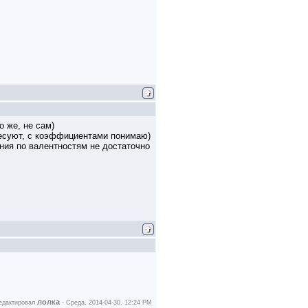
 же, не сам)
ресуют, с коэффициентами понимаю)
ения по валентностям не достаточно
лолка
едактировал
-
Среда, 2014-04-30, 12:24 PM