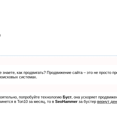
)
не знаете, как продвигать? Продвижение сайта – это не просто 
поисковых системах.
тоятельно, попробуйте технологию
Буст
, она ускоряет продвиже
винется в Топ10 за месяц, то в
SeoHammer
за бустер
вернут ден