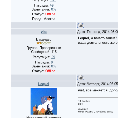
Репутация:
791
Награды:
49
Замечания:
0%
Статус:
Offline
Город: Москва
vist
Дата: Пятница, 2014-05-
Lequel
, а вам-то зачем?
Бакалавр
ваша деятельность же с
Группа: Проверенные
Сообщений:
115
Репутация:
29
Награды:
0
Замечания:
0%
Статус:
Offline
Lequel
Дата: Четверг, 2014-06-0
vist
, все меняется, допо
'14 finished.
Big4.
2высшее
ММИ "Реавиз", лечебное дело;
Нобелевский лауреат