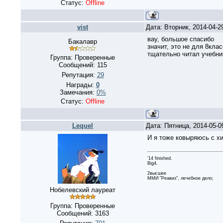
Статус:
Offline
vist
Дата: Вторник, 2014-04-2
вау, большое спасибо
Бакалавр
значит, это не для 8кла
тщательно читал учебни
Группа: Проверенные
Сообщений:
115
Репутация:
29
Награды:
0
Замечания:
0%
Статус:
Offline
Lequel
Дата: Пятница, 2014-05-
И я тоже ковыряюсь с х
'14 finished.
Big4.
2высшее
ММИ "Реавиз", лечебное дело;
Нобелевский лауреат
Группа: Проверенные
Сообщений:
3163