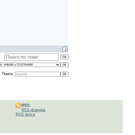
Поиск:
RSS:
RSS форума
RSS блога