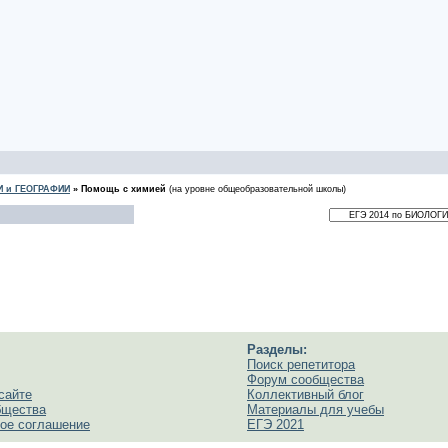
И и ГЕОГРАФИИ
»
Помощь с химией
(на уровне общеобразовательной школы)
Разделы:
Поиск репетитора
Форум сообщества
сайте
Коллективный блог
бщества
Материалы для учебы
ое соглашение
ЕГЭ 2021