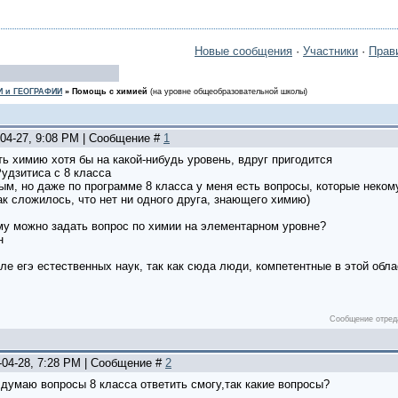
Новые сообщения
·
Участники
·
Прав
И и ГЕОГРАФИИ
»
Помощь с химией
(на уровне общеобразовательной школы)
-04-27, 9:08 PM | Сообщение #
1
ь химию хотя бы на какой-нибудь уровень, вдруг пригодится
удзитиса с 8 класса
м, но даже по программе 8 класса у меня есть вопросы, которые некому
ак сложилось, что нет ни одного друга, знающего химию)
ому можно задать вопрос по химии на элементарном уровне?
н
еле егэ естественных наук, так как сюда люди, компетентные в этой обл
Сообщение отред
-04-28, 7:28 PM | Сообщение #
2
о думаю вопросы 8 класса ответить смогу,так какие вопросы?