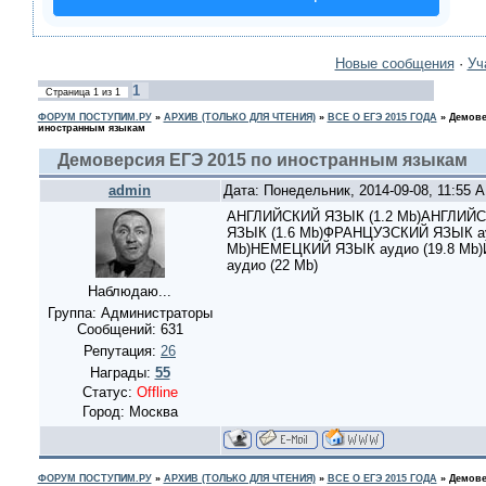
Новые сообщения
·
Уч
1
Страница
1
из
1
ФОРУМ ПОСТУПИМ.РУ
»
АРХИВ (ТОЛЬКО ДЛЯ ЧТЕНИЯ)
»
ВСЕ О ЕГЭ 2015 ГОДА
»
Демове
иностранным языкам
Демоверсия ЕГЭ 2015 по иностранным языкам
admin
Дата: Понедельник, 2014-09-08, 11:55 
АНГЛИЙСКИЙ ЯЗЫК (1.2 Mb)АНГЛИЙС
ЯЗЫК (1.6 Mb)ФРАНЦУЗСКИЙ ЯЗЫК ау
Mb)НЕМЕЦКИЙ ЯЗЫК аудио (19.8 Mb
аудио (22 Mb)
Наблюдаю...
Группа: Администраторы
Сообщений:
631
Репутация:
26
Награды:
55
Статус:
Offline
Город: Москва
ФОРУМ ПОСТУПИМ.РУ
»
АРХИВ (ТОЛЬКО ДЛЯ ЧТЕНИЯ)
»
ВСЕ О ЕГЭ 2015 ГОДА
»
Демове