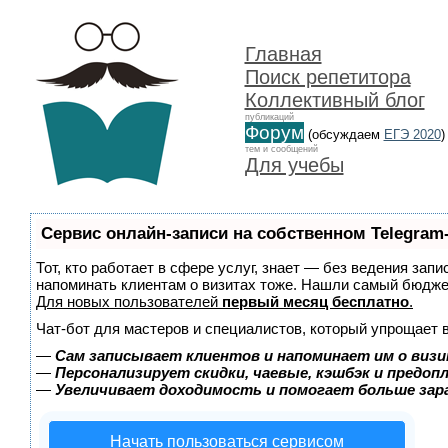
Главная
Поиск репетитора
Коллективный блог
публикаций
Форум
(обсуждаем
ЕГЭ 2020
)
тем и сообщений
Для учебы
Сервис онлайн-записи на собственном Telegram
Тот, кто работает в сфере услуг, знает — без ведения запи
напоминать клиентам о визитах тоже. Нашли самый бюдж
Для новых пользователей
первый месяц бесплатно
.
Чат-бот для мастеров и специалистов, который упрощает 
—
Сам записывает клиентов и напоминает им о визи
—
Персонализирует скидки, чаевые, кэшбэк и предоп
—
Увеличивает доходимость и помогает больше за
Начать пользоваться сервисом