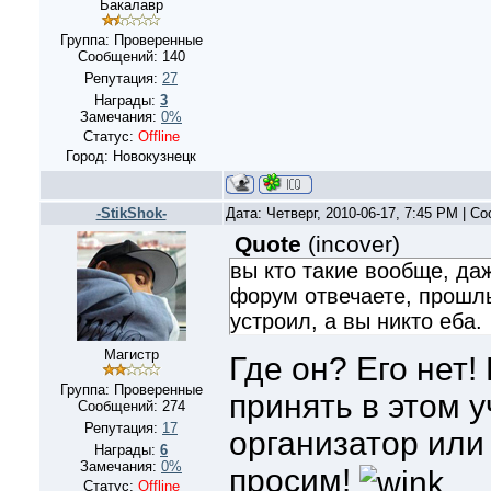
Бакалавр
Группа: Проверенные
Сообщений:
140
Репутация:
27
Награды:
3
Замечания:
0%
Статус:
Offline
Город: Новокузнецк
-StikShok-
Дата: Четверг, 2010-06-17, 7:45 PM | 
Quote
(
incover
)
вы кто такие вообще, да
форум отвечаете, прошл
устроил, а вы никто еба.
Магистр
Где он? Его нет!
Группа: Проверенные
принять в этом у
Сообщений:
274
Репутация:
17
организатор или
Награды:
6
Замечания:
0%
просим!
Статус:
Offline