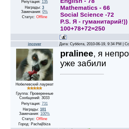
English - 78
Репутация:
135
Mathematics - 66
Награды:
3
Замечания:
0%
Social Scienсe -72
Статус:
Offline
P.S. Я - гуманитарий!))
100+78+72=250
incover
Дата: Суббота, 2010-06-19, 9:34 PM | 
pralinee
, я непр
уже забили
Нобелевский лауреат
Группа: Проверенные
Сообщений:
3033
Репутация:
731
Награды:
101
Замечания:
100%
Статус:
Offline
Город: Pacha|Ibiza