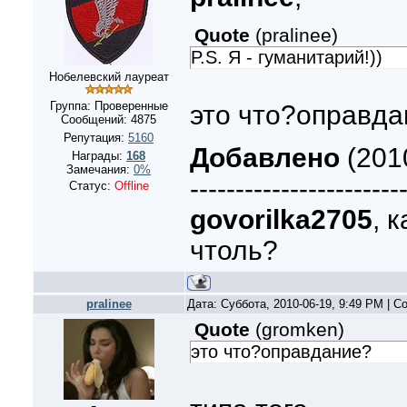
Quote
(
pralinee
)
P.S. Я - гуманитарий!))
Нобелевский лауреат
Группа: Проверенные
это что?оправда
Сообщений:
4875
Репутация:
5160
Добавлено
(2010
Награды:
168
Замечания:
0%
-----------------------
Статус:
Offline
govorilka2705
, 
чтоль?
pralinee
Дата: Суббота, 2010-06-19, 9:49 PM | 
Quote
(
gromken
)
это что?оправдание?