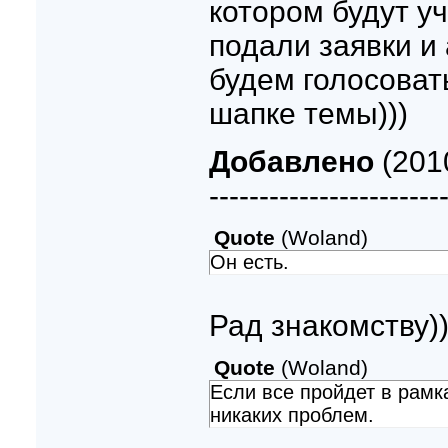
котором будут у
подали заявки и 
будем голосовать
шапке темы)))
Добавлено
(2010
-----------------------
Quote
(
Woland
)
Он есть.
Рад знакомству))
Quote
(
Woland
)
Если все пройдет в рамк
никаких проблем.