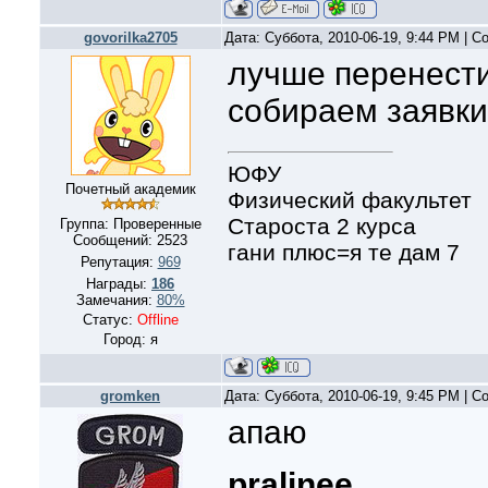
govorilka2705
Дата: Суббота, 2010-06-19, 9:44 PM | 
лучше перенести
собираем заявки
ЮФУ
Почетный академик
Физический факультет
Староста 2 курса
Группа: Проверенные
Сообщений:
2523
гани плюс=я те дам 7
Репутация:
969
Награды:
186
Замечания:
80%
Статус:
Offline
Город: я
gromken
Дата: Суббота, 2010-06-19, 9:45 PM | 
апаю
pralinee
,