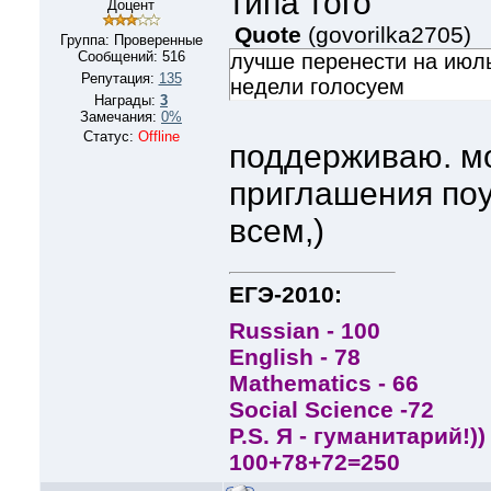
типа того
Доцент
Quote
(
govorilka2705
)
Группа: Проверенные
Сообщений:
516
лучше перенести на июль
Репутация:
135
недели голосуем
Награды:
3
Замечания:
0%
Статус:
Offline
поддерживаю. м
приглашения поу
всем,)
ЕГЭ-2010:
Russian - 100
English - 78
Mathematics - 66
Social Scienсe -72
P.S. Я - гуманитарий!))
100+78+72=250