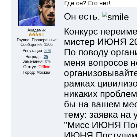
Где он? Его нет!
Он есть.
Конкурс переиме
Академик
мистер ИЮНЯ 20
Группа: Проверенные
Сообщений:
1305
По поводу орган
Репутация:
396
Награды:
25
меня вопросов не
Замечания:
0%
Статус:
Offline
организовывайте
Город: Москва
рамках цивилиз
никаких проблем
бы на вашем мес
тему: заявка на 
"Мисс ИЮНЯ Пос
ИЮНЯ Поступим.