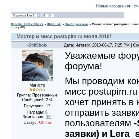
Новые сообщения
·
Уч
1
Страница
1
из
2
2
»
ФОРУМ ПОСТУПИМ.РУ
»
ОБЩЕНИЕ
»
Свободная тема
»
Мистер и мисс postupim.ru июля
голосуй!!!)
Мистер и мисс postupim.ru июля 2010!
-StikShok-
Дата: Четверг, 2010-06-17, 7:25 PM | 
Уважаемые фору
форума!
Мы проводим кон
Магистр
мисс postupim.ru
Группа: Проверенные
хочет принять в
Сообщений:
274
Репутация:
17
отправить заявки
Награды:
6
Замечания:
0%
пользователям
-
Статус:
Offline
заявки) и Lera_