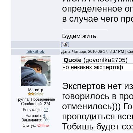
определенное ог
в случае чего пр
Будем жить.
-StikShok-
Дата: Четверг, 2010-06-17, 8:37 PM | 
Quote
(
govorilka2705
)
но некаких экспертоф
Экспертов нет из
Магистр
говорилось в пр
Группа: Проверенные
отменилось))) Г
Сообщений:
274
Репутация:
17
проводиться все
Награды:
6
Замечания:
0%
Тобишь будет со
Статус:
Offline