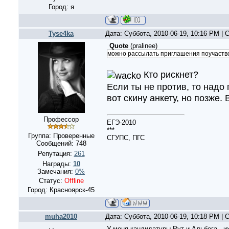
Город: я
Tyse4ka
Дата: Суббота, 2010-06-19, 10:16 PM |
Quote
(
pralinee
)
можно рассылать приглашения поучаство
Кто рискнет?
Если ты не против, то надо 
вот скину анкету, но позже. 
Профессор
ЕГЭ-2010
***
Группа: Проверенные
СГУПС, ПГС
Сообщений:
748
Репутация:
261
Награды:
10
Замечания:
0%
Статус:
Offline
Город: Красноярск-45
muha2010
Дата: Суббота, 2010-06-19, 10:18 PM |
У меня кандидатуры Рут и Альбега , и