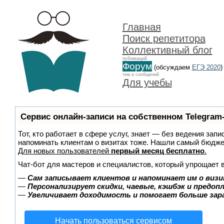
Главная
Поиск репетитора
Коллективный блог
публикаций
Форум
(обсуждаем
ЕГЭ 2020
)
тем и сообщений
Для учебы
Сервис онлайн-записи на собственном Telegram
Тот, кто работает в сфере услуг, знает — без ведения запи
напоминать клиентам о визитах тоже. Нашли самый бюдж
Для новых пользователей
первый месяц бесплатно
.
Чат-бот для мастеров и специалистов, который упрощает 
—
Сам записывает клиентов и напоминает им о визи
—
Персонализирует скидки, чаевые, кэшбэк и предоп
—
Увеличивает доходимость и помогает больше за
Начать пользоваться сервисом