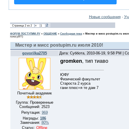
Новые сообщения
·
Уч
2
Страница
2
из
2
«
1
ФОРУМ ПОСТУПИМ.РУ
»
ОБЩЕНИЕ
»
Свободная тема
»
Мистер и мисс postupim.ru июля
голосуй!!!)
Мистер и мисс postupim.ru июля 2010!
govorilka2705
Дата: Суббота, 2010-06-19, 9:58 PM | 
gromken
, тип тиаво
ЮФУ
Физический факультет
Староста 2 курса
гани плюс=я те дам 7
Почетный академик
Группа: Проверенные
Сообщений:
2523
Репутация:
969
Награды:
186
Замечания:
80%
Статус:
Offline