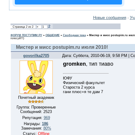
Новые сообщения
·
Уч
2
Страница
2
из
2
«
1
ФОРУМ ПОСТУПИМ.РУ
»
ОБЩЕНИЕ
»
Свободная тема
»
Мистер и мисс postupim.ru июля
голосуй!!!)
Мистер и мисс postupim.ru июля 2010!
govorilka2705
Дата: Суббота, 2010-06-19, 9:58 PM | 
gromken
, тип тиаво
ЮФУ
Физический факультет
Староста 2 курса
гани плюс=я те дам 7
Почетный академик
Группа: Проверенные
Сообщений:
2523
Репутация:
969
Награды:
186
Замечания:
80%
Статус:
Offline