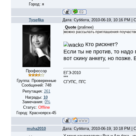
Город: я
Tyse4ka
Дата: Суббота, 2010-06-19, 10:16 PM |
Quote
(
pralinee
)
можно рассылать приглашения поучаство
Кто рискнет?
Если ты не против, то надо 
вот скину анкету, но позже. 
Профессор
ЕГЭ-2010
***
Группа: Проверенные
СГУПС, ПГС
Сообщений:
748
Репутация:
261
Награды:
10
Замечания:
0%
Статус:
Offline
Город: Красноярск-45
muha2010
Дата: Суббота, 2010-06-19, 10:18 PM |
У меня кандидатуры Рут и Альбега , и