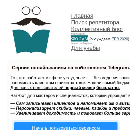
Главная
Поиск репетитора
Коллективный блог
публикаций
Форум
(обсуждаем
ЕГЭ 2020
)
тем и сообщений
Для учебы
Сервис онлайн-записи на собственном Telegram
Тот, кто работает в сфере услуг, знает — без ведения запи
напоминать клиентам о визитах тоже. Нашли самый бюдж
Для новых пользователей
первый месяц бесплатно
.
Чат-бот для мастеров и специалистов, который упрощает 
—
Сам записывает клиентов и напоминает им о визи
—
Персонализирует скидки, чаевые, кэшбэк и предоп
—
Увеличивает доходимость и помогает больше за
Начать пользоваться сервисом