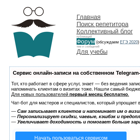
Главная
Поиск репетитора
Коллективный блог
публикаций
Форум
(обсуждаем
ЕГЭ 2020
)
тем и сообщений
Для учебы
Сервис онлайн-записи на собственном Telegram
Тот, кто работает в сфере услуг, знает — без ведения запи
напоминать клиентам о визитах тоже. Нашли самый бюдж
Для новых пользователей
первый месяц бесплатно
.
Чат-бот для мастеров и специалистов, который упрощает 
—
Сам записывает клиентов и напоминает им о визи
—
Персонализирует скидки, чаевые, кэшбэк и предоп
—
Увеличивает доходимость и помогает больше за
Начать пользоваться сервисом