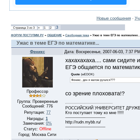
Новые сообщения
·
Уч
3
Страница
3
из
3
«
1
2
ФОРУМ ПОСТУПИМ.РУ
»
ОБЩЕНИЕ
»
Свободная тема
»
Ужас в теме ЕГЭ по математике..
Ужас в теме ЕГЭ по математике...
Феникс
Дата: Воскресенье, 2007-06-03, 7:37 P
хахахахаха.... сами сидите 
ЕГЭ общается по математике
Quote
(wEDOK)
Феникс, ден я матом ругался???
Профессор
со зрение плоховата!?
Группа: Проверенные
Сообщений:
776
РОССИЙСКИЙ УНИВЕРСИТЕТ ДРУЖБЫ 
Репутация:
77
Кто поступает тому ко мне !!!!!
--------------------------------
Награды:
1
http://rudn.mybb.ru/
Замечания:
0%
--------------------------------
Статус:
Offline
Город: Москва Сити