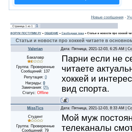
Новые сообщения
·
Уч
1
Страница
1
из
1
ФОРУМ ПОСТУПИМ.РУ
»
ОБЩЕНИЕ
»
Свободная тема
»
Статьи и новости про хоккей чи
Статьи и новости про хоккей читаете в основном
Valerian
Дата: Пятница, 2021-12-03, 6:25 AM | 
Парни если не се
Бакалавр
читаете актуаль
Группа: Проверенные
Сообщений:
137
хоккей и интерес
Репутация:
0
Награды:
0
вид спорта.
Замечания:
0%
Статус:
Offline
MissTics
Дата: Пятница, 2021-12-03, 8:33 AM | 
Мой муж постоян
Студент
телеканалы смот
Группа: Проверенные
Сообщений:
79