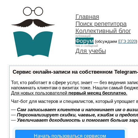
Главная
Поиск репетитора
Коллективный блог
публикаций
Форум
(обсуждаем
ЕГЭ 2020
)
тем и сообщений
Для учебы
Сервис онлайн-записи на собственном Telegram
Тот, кто работает в сфере услуг, знает — без ведения запи
напоминать клиентам о визитах тоже. Нашли самый бюдж
Для новых пользователей
первый месяц бесплатно
.
Чат-бот для мастеров и специалистов, который упрощает 
—
Сам записывает клиентов и напоминает им о визи
—
Персонализирует скидки, чаевые, кэшбэк и предоп
—
Увеличивает доходимость и помогает больше за
Начать пользоваться сервисом