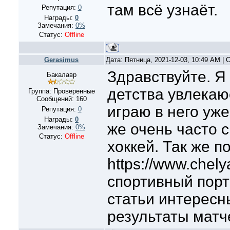
там всё узнаёт.
Репутация:
0
Награды:
0
Замечания:
0%
Статус:
Offline
Gerasimus
Дата: Пятница, 2021-12-03, 10:49 AM |
Здравствуйте. Я 
Бакалавр
детства увлекаю
Группа: Проверенные
Сообщений:
160
играю в него уже
Репутация:
0
Награды:
0
же очень часто 
Замечания:
0%
Статус:
Offline
хоккей. Так же п
https://www.chely
спортивный порта
статьи интересн
результаты матч