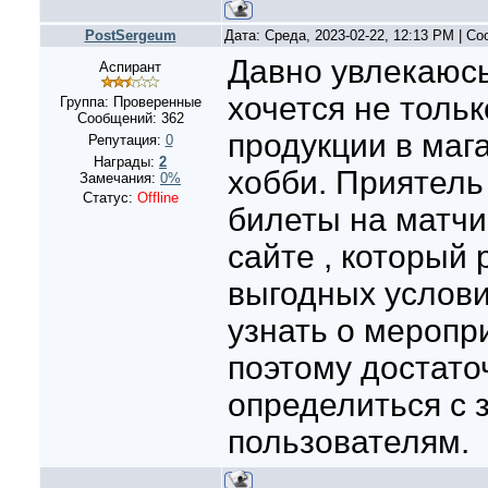
PostSergeum
Дата: Среда, 2023-02-22, 12:13 PM | С
Давно увлекаюсь 
Аспирант
хочется не тольк
Группа: Проверенные
Сообщений:
362
продукции в мага
Репутация:
0
Награды:
2
хобби. Приятель 
Замечания:
0%
Статус:
Offline
билеты на матч
сайте , который 
выгодных услови
узнать о меропр
поэтому достато
определиться с 
пользователям.