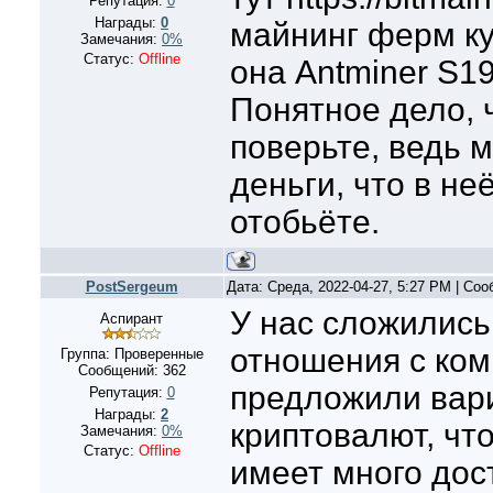
Репутация:
0
Награды:
0
майнинг ферм ку
Замечания:
0%
Статус:
Offline
она Antminer S1
Понятное дело, ч
поверьте, ведь м
деньги, что в не
отобьёте.
PostSergeum
Дата: Среда, 2022-04-27, 5:27 PM | Со
У нас сложились
Аспирант
отношения с ком
Группа: Проверенные
Сообщений:
362
предложили вар
Репутация:
0
Награды:
2
криптовалют, что
Замечания:
0%
Статус:
Offline
имеет много дос