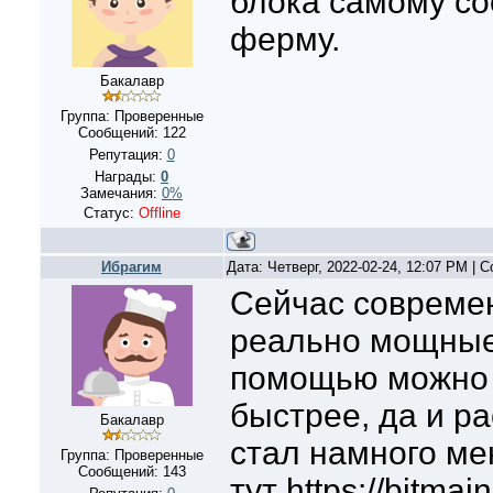
блока самому со
ферму.
Бакалавр
Группа: Проверенные
Сообщений:
122
Репутация:
0
Награды:
0
Замечания:
0%
Статус:
Offline
Ибрагим
Дата: Четверг, 2022-02-24, 12:07 PM |
Сейчас совреме
реально мощные,
помощью можно 
быстрее, да и р
Бакалавр
стал намного ме
Группа: Проверенные
Сообщений:
143
тут https://bitmai