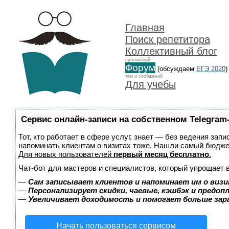
Главная
Поиск репетитора
Коллективный блог
публикаций
Форум
(обсуждаем
ЕГЭ 2020
)
тем и сообщений
Для учебы
Сервис онлайн-записи на собственном Telegram
Тот, кто работает в сфере услуг, знает — без ведения запи
напоминать клиентам о визитах тоже. Нашли самый бюдж
Для новых пользователей
первый месяц бесплатно
.
Чат-бот для мастеров и специалистов, который упрощает 
—
Сам записывает клиентов и напоминает им о визи
—
Персонализирует скидки, чаевые, кэшбэк и предоп
—
Увеличивает доходимость и помогает больше за
Начать пользоваться сервисом