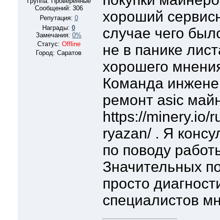
Группа: Проверенные
Сообщений:
306
хороший сервисн
Репутация:
0
Награды:
0
случае чего было
Замечания:
0%
Статус:
Offline
не в панике лист
Город: Саратов
хорошего мнения
Команда инжене
ремонт asic май
https://minery.io/r
ryazan/ . Я конс
по поводу работ
Значительных по
просто диагности
специалистов мн