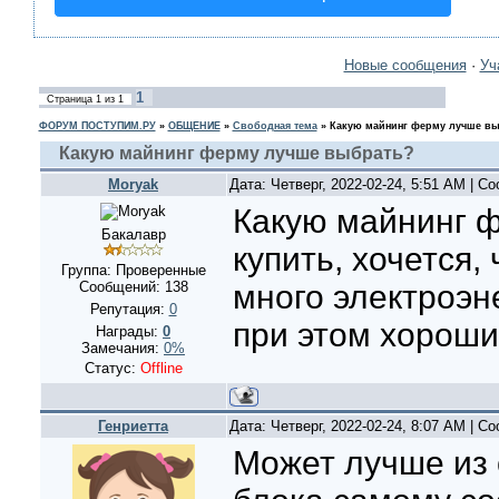
Новые сообщения
·
Уч
1
Страница
1
из
1
ФОРУМ ПОСТУПИМ.РУ
»
ОБЩЕНИЕ
»
Свободная тема
»
Какую майнинг ферму лучше в
Какую майнинг ферму лучше выбрать?
Moryak
Дата: Четверг, 2022-02-24, 5:51 AM | 
Какую майнинг 
Бакалавр
купить, хочется,
Группа: Проверенные
Сообщений:
138
много электроэн
Репутация:
0
при этом хороши
Награды:
0
Замечания:
0%
Статус:
Offline
Генриетта
Дата: Четверг, 2022-02-24, 8:07 AM | 
Может лучше из 