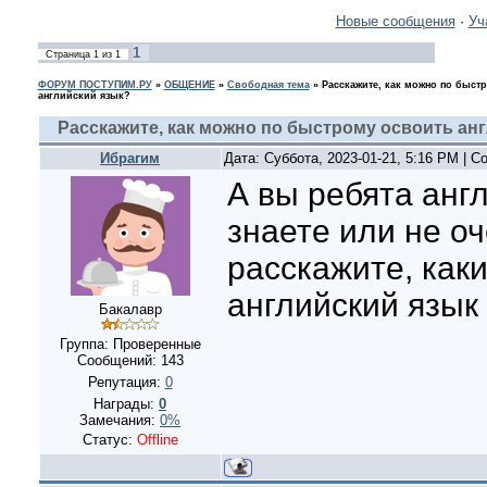
Новые сообщения
·
Уч
1
Страница
1
из
1
ФОРУМ ПОСТУПИМ.РУ
»
ОБЩЕНИЕ
»
Свободная тема
»
Расскажите, как можно по быст
английский язык?
Расскажите, как можно по быстрому освоить ан
Ибрагим
Дата: Суббота, 2023-01-21, 5:16 PM | 
А вы ребята анг
знаете или не оч
расскажите, как
английский язык
Бакалавр
Группа: Проверенные
Сообщений:
143
Репутация:
0
Награды:
0
Замечания:
0%
Статус:
Offline