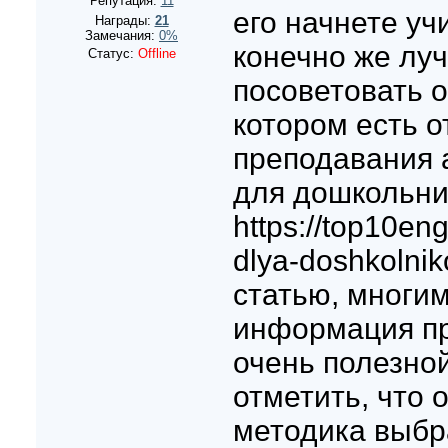
Репутация:
11
его начнете уч
Награды:
21
Замечания:
0%
конечно же луч
Статус:
Offline
посоветовать 
котором есть 
преподавания 
для дошкольни
https://top10eng
dlya-doshkolni
статью, многи
информация пр
очень полезной
отметить, что 
методика выбр