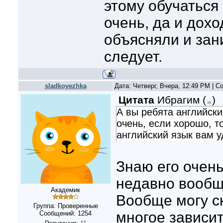
этому обучаться
очень, да и дох
объясняли и зан
следует.
sladkoyezhka
Дата: Четверг, Вчера, 12:49 PM | 
Цитата
Ибрагим
(
)
А вы ребята английски
очень, если хорошо, т
английский язык вам у
Знаю его очень
недавно вообщ
Академик
Вообще могу ск
Группа: Проверенные
многое зависит
Сообщений:
1254