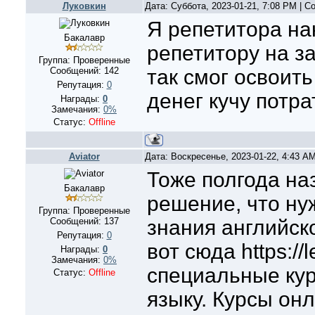
Луковкин
Дата: Суббота, 2023-01-21, 7:08 PM | 
Я репетитора на
Бакалавр
репетитору на за
Группа: Проверенные
Сообщений:
142
так смог освоить
Репутация:
0
денег кучу потра
Награды:
0
Замечания:
0%
Статус:
Offline
Aviator
Дата: Воскресенье, 2023-01-22, 4:43 A
Тоже полгода на
Бакалавр
решение, что ну
Группа: Проверенные
Сообщений:
137
знания английск
Репутация:
0
вот сюда https://
Награды:
0
Замечания:
0%
специальные кур
Статус:
Offline
языку. Курсы он