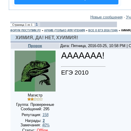
Новые сообщения
·
Уч
1
Страница
1
из
1
ФОРУМ ПОСТУПИМ.РУ
»
АРХИВ (ТОЛЬКО ДЛЯ ЧТЕНИЯ)
»
ВСЕ О ЕГЭ 2016 ГОДА
»
ХИМИЯ,
ХИМИЯ, ДА! НЕТ, ХУИМИЯ!
Пророк
Дата: Пятница, 2016-03-25, 10:58 PM |
ААААААА!
ЕГЭ 2010
Магистр
Группа: Проверенные
Сообщений:
295
Репутация:
158
Награды:
2
Замечания:
40%
Статус:
Offline