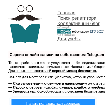
Главная
Поиск репетитора
Коллективный блог
публикаций
Форум
(обсуждаем
ЕГЭ 2020
)
тем и сообщений
Для учебы
Сервис онлайн-записи на собственном Telegram
Тот, кто работает в сфере услуг, знает — без ведения запи
напоминать клиентам о визитах тоже. Нашли самый бюдж
Для новых пользователей
первый месяц бесплатно
.
Чат-бот для мастеров и специалистов, который упрощает 
—
Сам записывает клиентов и напоминает им о визи
—
Персонализирует скидки, чаевые, кэшбэк и предоп
—
Увеличивает доходимость и помогает больше за
Начать пользоваться сервисом