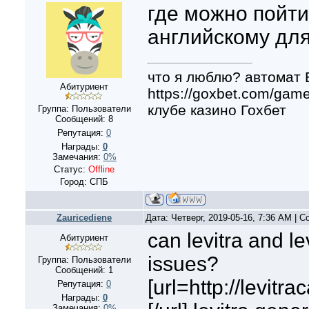
где можно пойти
английскому дл
что я люблю? автомат 
Абитуриент
https://goxbet.com/ga
клубе казино Гохбет
Группа: Пользователи
Сообщений:
8
Репутация:
0
Награды:
0
Замечания:
0%
Статус:
Offline
Город: СПБ
Zauricediene
Дата: Четверг, 2019-05-16, 7:36 AM | 
can levitra and le
Абитуриент
issues?
Группа: Пользователи
Сообщений:
1
[url=http://levitr
Репутация:
0
Награды:
0
Замечания:
0%