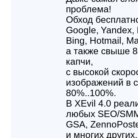
проблема!
Обход бесплатно
Google, Yandex,
Bing, Hotmail, Ma
а также свыше 8
капчи,
с высокой скоро
изображений в с
80%..100%.
В XEvil 4.0 реа
любых SEO/SMM 
GSA, ZennoPoster
и многих других