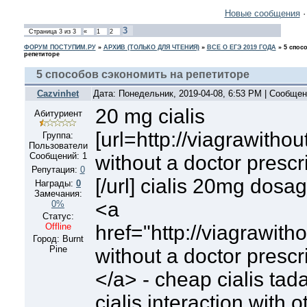
Новые сообщения
3
Страница
3
из
3
«
1
2
ФОРУМ ПОСТУПИМ.РУ
»
АРХИВ (ТОЛЬКО ДЛЯ ЧТЕНИЯ)
»
ВСЕ О ЕГЭ 2019 ГОДА
»
5 спос
репетиторе
5 способов сэкономить на репетиторе
Cazvinhet
Дата: Понедельник, 2019-04-08, 6:53 PM | Сообще
20 mg cialis
Абитуриент
[url=http://viagrawitho
Группа:
Пользователи
Сообщений:
1
without a doctor prescr
Репутация:
0
[/url] cialis 20mg dosa
Награды:
0
Замечания:
<a
0%
Статус:
Offline
href="http://viagrawith
Город: Burnt
Pine
without a doctor prescr
</a> - cheap cialis tadal
cialis interaction with 