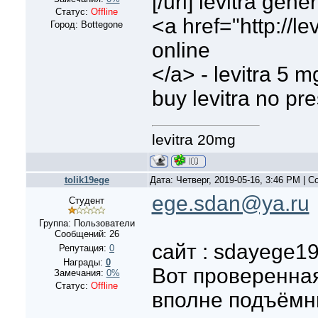
[/url] levitra gen
Статус:
Offline
<a href="http://le
Город: Bottegone
online
</a> - levitra 5 
buy levitra no pre
levitra 20mg
tolik19ege
Дата: Четверг, 2019-05-16, 3:46 PM | 
ege.sdan@ya.ru
Студент
Группа: Пользователи
Сообщений:
26
сайт : sdayege19
Репутация:
0
Награды:
0
Вот проверенная
Замечания:
0%
Статус:
Offline
вполне подъёмны