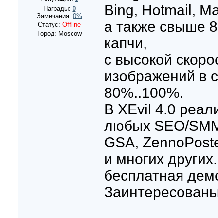
Bing, Hotmail, Ma
Награды:
0
Замечания:
0%
а также свыше 8
Статус:
Offline
Город: Moscow
капчи,
с высокой скоро
изображений в с
80%..100%.
В XEvil 4.0 реа
любых SEO/SMM 
GSA, ZennoPoster
и многих других
бесплатная дем
Заинтересованы?