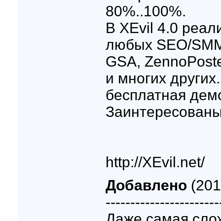
80%..100%.
В XEvil 4.0 реа
любых SEO/SMM 
GSA, ZennoPoster
и многих других
бесплатная дем
Заинтересованы?
http://XEvil.net/
Добавлено
(201
-----------------------
Даже самая слож