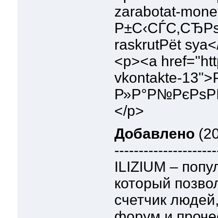
zarabotat-monet
Р±С‹СЃС‚СЂРѕ 
raskrutРёt sya
<p><a href="http
vkontakte-13"
Р»Р°Р№РєРѕРІ
</p>
Добавлено
(20
---------------------
ILIZIUM – попу
который позво
счетчик людей,
форум и проче