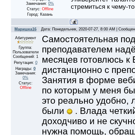
Замечания:
0%
стремиться к чему-то
Статус:
Offline
Город: Казань
Маришка16
Дата: Понедельник, 2020-07-27, 8:00 AM | Сообще
Самостоятельная подг
Абитуриент
преподавателем над
Группа:
Пользователи
Сообщений:
1
месяцев готовлюсь к 
Репутация:
0
дистанционно с преп
Награды:
0
Замечания:
Занятия в форме веб
0%
Статус:
Offline
по которым у меня б
это реально удобно, 
были
. Влада четкий
доходчиво и не скучно
нужна помощь, обращ