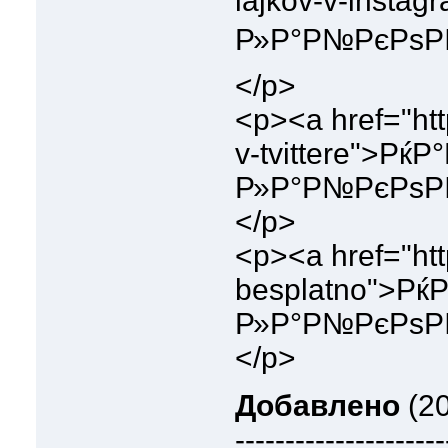
lajkov-v-inst
Р»Р°Р№РєРѕРІ 
</p>
<p><a href="http
v-tvittere">Рќ
Р»Р°Р№РєРѕРІ
</p>
<p><a href="http
besplatno">Рќ
Р»Р°Р№РєРѕРІ
</p>
Добавлено
(20
---------------------