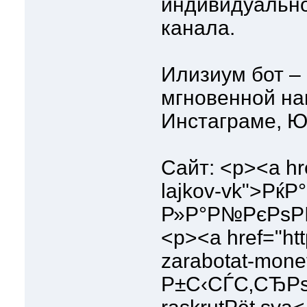
индивидуально
канала.
Илизиум бот –
мгновенной нак
Инстаграме, Ю
Сайт: <p><a hre
lajkov-vk">Рќ
Р»Р°Р№РєРѕРІ 
<p><a href="http
zarabotat-monet
Р±С‹СЃС‚СЂРѕ 