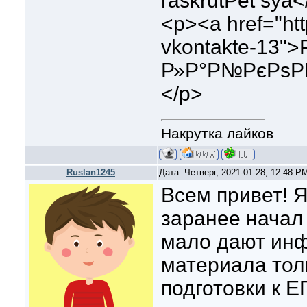
raskrutРёt sya
<p><a href="http
vkontakte-13"
Р»Р°Р№РєРѕРІ
</p>
Накрутка лайков
Ruslan1245
Дата: Четверг, 2021-01-28, 12:48 
Всем привет! Я
заранее начал 
мало дают ин
материала толк
подготовки к ЕГЭ