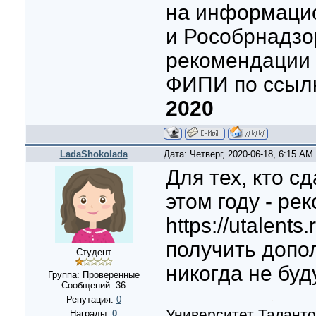
на информаци
и Рособрнадзо
рекомендации 
ФИПИ по ссыл
2020
LadaShokolada
Дата: Четверг, 2020-06-18, 6:15 A
Для тех, кто с
этом году - ре
https://utalent
получить допо
Студент
никогда не буд
Группа: Проверенные
Сообщений:
36
Репутация:
0
Университет Талантов
Награды:
0