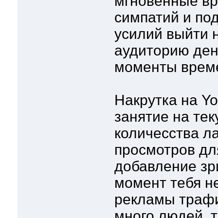
мгновенные вр
симпатий и по
усилий выйти 
аудиторию ден
моменты врем
Накрутка на Y
занятие на те
количесства ла
просмотров дл
добавление зр
момент тебя не
рекламы трафи
много людей, т