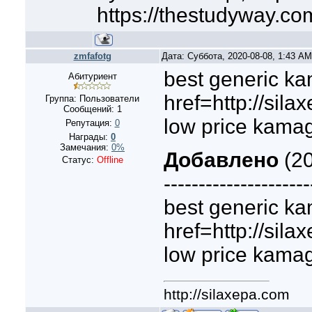
https://thestudyway.co
zmfafotg
Дата: Суббота, 2020-08-08, 1:43 A
best generic k
Абитуриент
href=http://sil
Группа: Пользователи
Сообщений:
1
low price kama
Репутация:
0
Награды:
0
Замечания:
0%
Добавлено
(20
Статус:
Offline
---------------------
best generic k
href=http://sil
low price kama
http://silaxepa.com