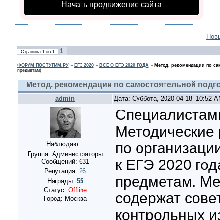
Начать продвижение сайта
Нов
1
Страница
1
из
1
ФОРУМ ПОСТУПИМ.РУ
»
ЕГЭ 2020
»
ВСЕ О ЕГЭ 2020 ГОДА
»
Метод. рекомендации по сам
предметам)
Метод. рекомендации по самостоятельной подго
admin
Дата: Суббота, 2020-04-18, 10:52 
Специалистам
Методические
по организаци
Наблюдаю...
Группа: Администраторы
к ЕГЭ 2020 го
Сообщений:
631
Репутация:
26
предметам. Ме
Награды:
55
Статус:
Offline
содержат сове
Город: Москва
контрольных и