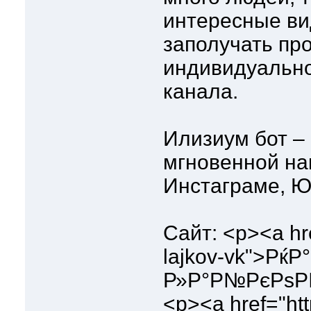
интересные ви
заполучать пр
индивидуально
канала.
Илизиум бот –
мгновенной нак
Инстаграме, Ю
Сайт: <p><a hre
lajkov-vk">Рќ
Р»Р°Р№РєРѕРІ 
<p><a href="http