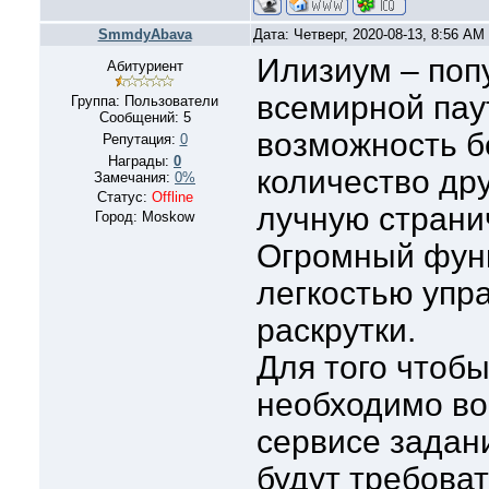
SmmdyAbava
Дата: Четверг, 2020-08-13, 8:56 A
Илизиум – поп
Абитуриент
всемирной пау
Группа: Пользователи
Сообщений:
5
возможность б
Репутация:
0
Награды:
0
количество дру
Замечания:
0%
Статус:
Offline
лучную странич
Город: Moskow
Огромный функ
легкостью упр
раскрутки.
Для того чтобы
необходимо во
сервисе задани
будут требоват