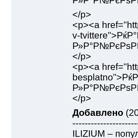
Р»Р°Р№РєРѕРІ 
</p>
<p><a href="http
v-tvittere">Рќ
Р»Р°Р№РєРѕРІ
</p>
<p><a href="http
besplatno">Рќ
Р»Р°Р№РєРѕРІ
</p>
Добавлено
(20
---------------------
ILIZIUM – попу