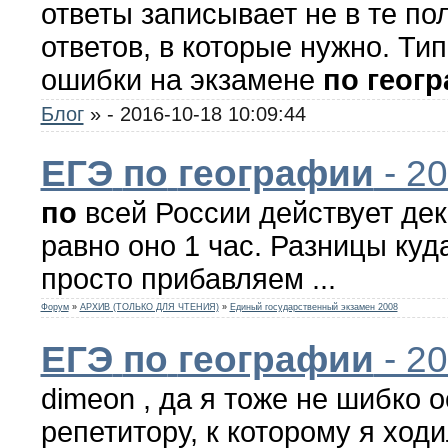
ответы записывает не в те по
ответов, в которые нужно. Т
ошибки на экзамене
по
геог
Блог
»
- 2016-10-18 10:09:44
ЕГЭ
по
географии
- 2
по
всей России действует дек
равно оно 1 час. Разницы куд
просто прибавляем ...
Форум
»
АРХИВ (ТОЛЬКО ДЛЯ ЧТЕНИЯ)
»
Единый государственный экзамен 2008
ЕГЭ
по
географии
- 2
dimeon , да я тоже не шибко 
репетитору, к которому я ходи