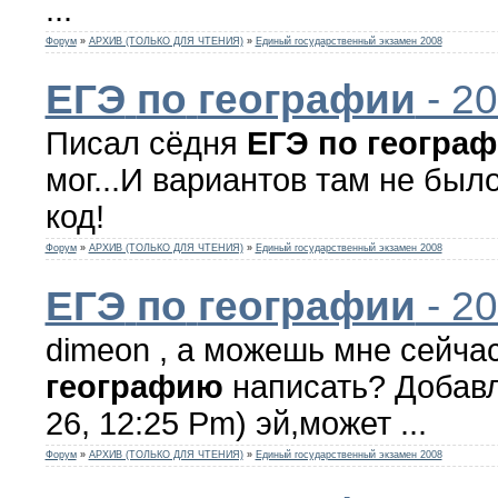
...
Форум
»
АРХИВ (ТОЛЬКО ДЛЯ ЧТЕНИЯ)
»
Единый государственный экзамен 2008
ЕГЭ
по
географии
- 2
Писал сёдня
ЕГЭ
по
геогра
мог...И вариантов там не был
код!
Форум
»
АРХИВ (ТОЛЬКО ДЛЯ ЧТЕНИЯ)
»
Единый государственный экзамен 2008
ЕГЭ
по
географии
- 2
dimeon , а можешь мне сейча
географию
написать? Добавл
26, 12:25 Pm) эй,может ...
Форум
»
АРХИВ (ТОЛЬКО ДЛЯ ЧТЕНИЯ)
»
Единый государственный экзамен 2008