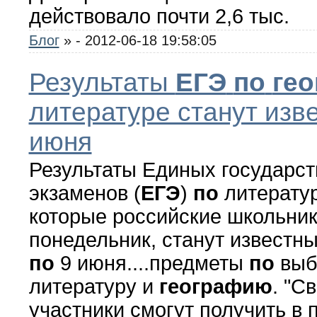
действовало почти 2,6 тыс.
Блог
»
- 2012-06-18 19:58:05
Результаты
ЕГЭ
по
ге
литературе станут изв
июня
Результаты Единых государс
экзаменов (
ЕГЭ
)
по
литерату
которые российские школьник
понедельник, станут известны
по
9 июня....предметы
по
выб
литературу и
географию
. "С
участники смогут получить в 