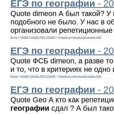
ЕГЭ
по
географии
- 2
Quote dimeon А был такой? У 
подобного не было. У нас в о
организовали репетиционные .
Форум
»
АРХИВ (ТОЛЬКО ДЛЯ ЧТЕНИЯ)
»
Единый государственный экзамен 2008
ЕГЭ
по
географии
- 2
Quote ФСБ dimeon, а разве то,
и то, что в критериях не одно и
Форум
»
АРХИВ (ТОЛЬКО ДЛЯ ЧТЕНИЯ)
»
Единый государственный экзамен 2008
ЕГЭ
по
географии
- 2
Quote Geo А кто как репетиц
географии
сдал ? А был тако