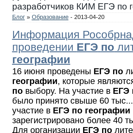
разработчиков КИМ ЕГЭ по 
Блог
»
Образование
- 2013-04-20
Информация Рособрна
проведении
ЕГЭ
по
лит
географии
16 июня проведены
ЕГЭ
по
ли
географии
, которые являютс
по
выбору. На участие в
ЕГЭ
было принято свыше 60 тыс....
участие в
ЕГЭ
по
географии
зарегистрировано более 40 ты
Для организации
ЕГЭ
по
лите