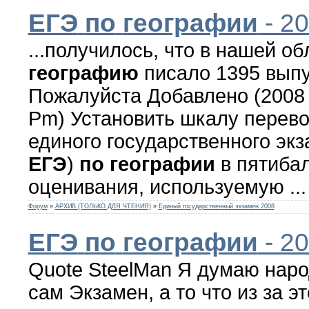
ЕГЭ
по
географии
- 2
...получилось, что в нашей об
географию
писало 1395 выпу
Пожалуйста Добавлено (2008 
Pm) Установить шкалу перев
единого государственного эк
ЕГЭ
)
по
географии
в пятиба
оценивания, используемую ...
Форум
»
АРХИВ (ТОЛЬКО ДЛЯ ЧТЕНИЯ)
»
Единый государственный экзамен 2008
ЕГЭ
по
географии
- 2
Quote SteelMan Я думаю наро
сам Экзамен, а то что из за э