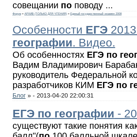
совещании
по
поводу ...
Форум
»
АРХИВ (ТОЛЬКО ДЛЯ ЧТЕНИЯ)
»
Единый государственный экзамен 2008
Особенности
ЕГЭ
201
географии
. Видео.
Об особенностях
ЕГЭ
по
гео
Вадим Владимирович Бараба
руководитель Федеральной к
разработчиков КИМ
ЕГЭ
по
г
Блог
»
- 2013-04-20 22:00:31
ЕГЭ
по
географии
- 2
существуют такие понятия ка
балл"(
по
100 балльной шкале