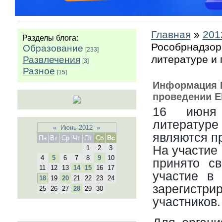
Главная
»
201
Разделы блога:
Рособрнадзор
Образование
[233]
литературе и
Развлечения
[3]
Разное
[15]
Информация 
проведении Е
16 июня
литератур
«
Июнь 2012
»
являются п
Пн
Вт
Ср
Чт
Пт
Сб
Вс
На участие
1
2
3
4
5
6
7
8
9
10
принято с
11
12
13
14
15
16
17
участие в
18
19
20
21
22
23
24
зарегистр
25
26
27
28
29
30
участников.