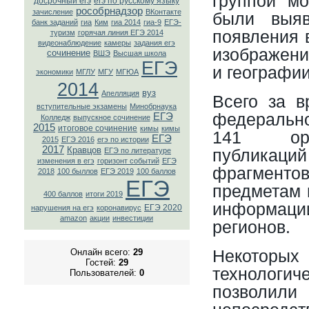
группой мо
досрочный егэ
егэ по русскому языку
рособрнадзор
зачисление
ВКонтaкте
были выя
банк заданий
гиа
Ким
гиа 2014
гиа-9
ЕГЭ-
появления 
туризм
горячая линия ЕГЭ 2014
видеонаблюдение
камеры
задания егэ
изображени
сочинение
ВШЭ
Высшая школа
ЕГЭ
и географии
экономики
МГЛУ
МГУ
МГЮА
2014
вуз
Апелляция
Всего за 
вступительные экзамены
Минобрнаука
федеральн
ЕГЭ
Колледж
выпускное сочинение
2015
итоговое сочинение
кимы
кимы
141 ори
ЕГЭ
2015
ЕГЭ 2016
егэ по истории
2017
Кравцов
публика
ЕГЭ по литературе
изменения в егэ
горизонт событий
ЕГЭ
фрагмент
2018
100 быллов
ЕГЭ 2019
100 баллов
ЕГЭ
предметам 
400 баллов
итоги 2019
информации
ЕГЭ 2020
нарушения на егэ
коронавирус
amazon
акции
инвестиции
регионов.
Некото
Онлайн всего:
29
Гостей:
29
технолог
Пользователей:
0
позволил