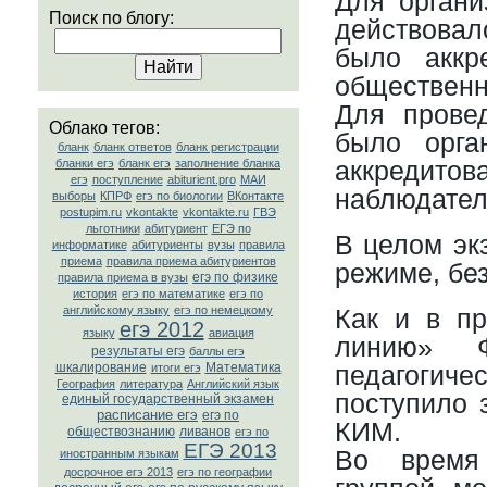
Для органи
Поиск по блогу:
действова
было аккр
общественн
Для прове
Облако тегов:
было орга
бланк
бланк ответов
бланк регистрации
аккредитов
бланки егэ
бланк егэ
заполнение бланка
егэ
поступление
abiturient.pro
МАИ
наблюдате
выборы
КПРФ
егэ по биологии
ВКонтакте
postupim.ru
vkontakte
vkontakte.ru
ГВЭ
льготники
абитуриент
ЕГЭ по
В целом эк
информатике
абитуриенты
вузы
правила
приема
правила приема абитуриентов
режиме, без
егэ по физике
правила приема в вузы
история
егэ по математике
егэ по
английскому языку
егэ по немецкому
Как и в пр
егэ 2012
языку
авиация
линию» Ф
результаты егэ
баллы егэ
шкалирование
Математика
педагоги
итоги егэ
География
литература
Английский язык
поступило 
единый государственный экзамен
расписание егэ
егэ по
КИМ.
обществознанию
ливанов
егэ по
ЕГЭ 2013
Во время
иностранным языкам
досрочное егэ 2013
егэ по географии