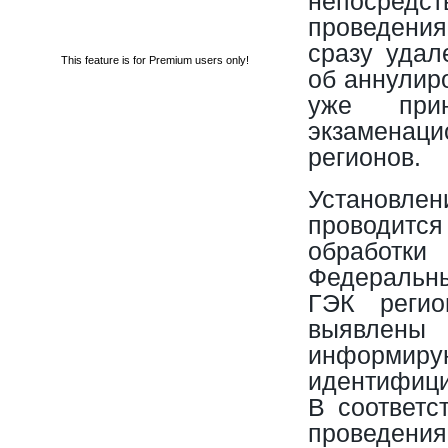
непосре
проведения
сразу удал
This feature is for Premium users only!
об аннулир
уже прин
экзамена
регионов.
Установле
проводитс
обработ
Федеральны
ГЭК реги
выявлен
инфо
идентифиц
В соответс
проведени