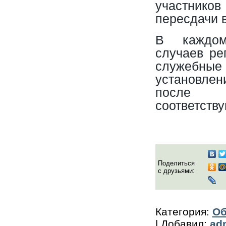
участников
пересдачи в
В каждом
случаев ре
служебн
установлен
после 
соответств
Поделиться
с друзьями:
Категория
:
Об
|
Добавил
:
ad