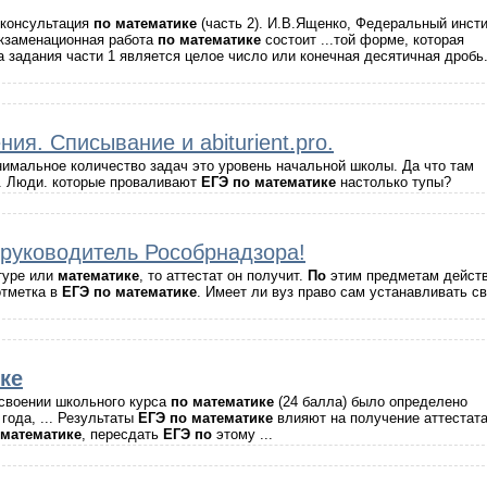
 консультация
по
математике
(часть 2). И.В.Ященко, Федеральный инсти
Экзаменационная работа
по
математике
состоит ...той форме, которая
 задания части 1 является целое число или конечная десятичная дробь
ия. Списывание и abiturient.pro.
нимальное количество задач это уровень начальной школы. Да что там
. Люди. которые проваливают
ЕГЭ
по
математике
настолько тупы?
 руководитель Рособрнадзора!
туре или
математике
, то аттестат он получит.
По
этим предметам дейст
отметка в
ЕГЭ
по
математике
. Имеет ли вуз право сам устанавливать с
ке
своении школьного курса
по
математике
(24 балла) было определено
года, ... Результаты
ЕГЭ
по
математике
влияют на получение аттестата
математике
, пересдать
ЕГЭ
по
этому ...