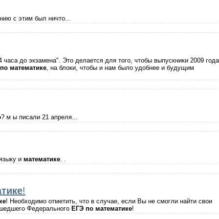
ию с этим был ничто...
24 часа до экзамена". Это делается для того, чтобы выпускники 2009 года
по
математике
, на блоки, чтобы и нам было удобнее и будущим
э
? м ы писали 21 апреля...
языку и
математике
. .
тике
!
ке
! Необходимо отметить, что в случае, если Вы не смогли найти свои
прошедшего Федерального
ЕГЭ
по
математике
!