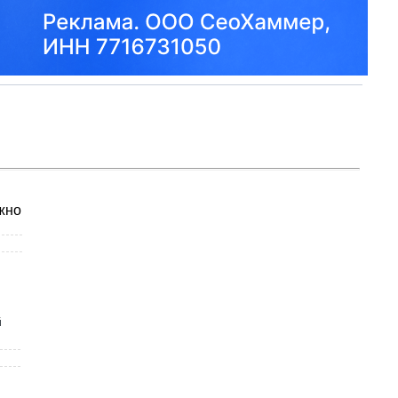
жно
й