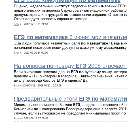
Ященко, Федеральный институт педагогических измерений
ЕГЭ
:
педагогических измерений Структура экзаменационной работы 
предусмотрена инструкцией
по
выполнению задания. Ответом на
Ответ следует записать справа от номера ...
Блог
»
- 2012-02-18 11:21:58
ЕГЭ
по
математике
6 июня: мои впечатлен
...за люди получают незачетный балл
по
математике
? Ведь ми
начальной некоторые вещи доступны даже умному дошкольнику
Блог
»
- 2011-06-20 14:00:00
На вопросы
по
поводу
ЕГЭ
2008 отвечает
Если выпускник получил два на
ЕГЭ
по
русскому языку, литера
правило «+1», о котором я говорила ...никакого значения, какая 
шкалу перевода баллов
ЕГЭ
в оценки? Да.
Блог
»
2008
/
05
/
11
- 2008-05-11 16:53:58
Предварительные итоги
ЕГЭ
по
математи
Минимальное количество баллов
ЕГЭ
, свидетельствующих об о
Комиссией
по
шкалированию Рособрнадзора еще в августе 2011 
случае, если выпускником не преодолен минимальный порог
по
Блог
»
- 2012-06-18 17:06:48