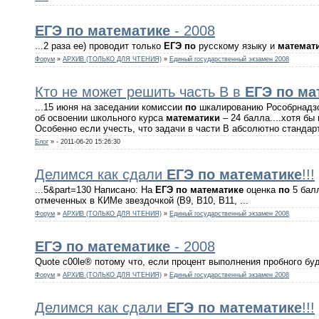
ЕГЭ
по
математике
- 2008
...2 раза ее) проводит только
ЕГЭ
по
русскому языку и
математ
Форум
»
АРХИВ (ТОЛЬКО ДЛЯ ЧТЕНИЯ)
»
Единый государственный экзамен 2008
Кто не может решить часть B в
ЕГЭ
по
ма
...15 июня на заседании комиссии
по
шкалированию Рособрнадзо
об освоении школьного курса
математики
– 24 балла....хотя б
Особенно если учесть, что задачи в части B абсолютно стандартн
Блог
»
- 2011-06-20 15:26:30
Делимся как сдали
ЕГЭ
по
математике
!!!
...5&part=130 Написано: На
ЕГЭ
по
математике
оценка
по
5 балл
отмеченных в КИМе звездочкой (В9, В10, В11, ...
Форум
»
АРХИВ (ТОЛЬКО ДЛЯ ЧТЕНИЯ)
»
Единый государственный экзамен 2008
ЕГЭ
по
математике
- 2008
Quote c00le® потому что, если процент выполнения пробного буд
Форум
»
АРХИВ (ТОЛЬКО ДЛЯ ЧТЕНИЯ)
»
Единый государственный экзамен 2008
Делимся как сдали
ЕГЭ
по
математике
!!!