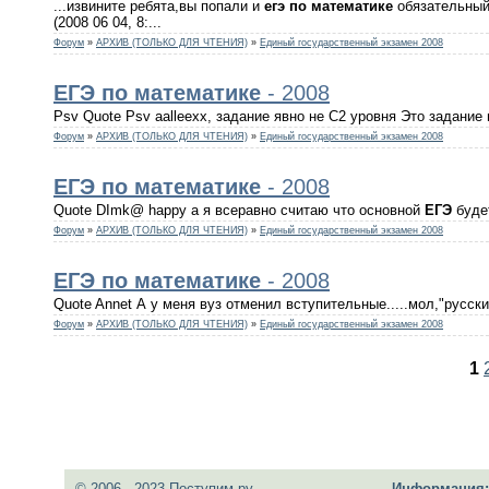
...извините ребята,вы попали и
егэ
по
математике
обязательный.
(2008 06 04, 8:...
Форум
»
АРХИВ (ТОЛЬКО ДЛЯ ЧТЕНИЯ)
»
Единый государственный экзамен 2008
ЕГЭ
по
математике
- 2008
Psv Quote Psv aalleexx, задание явно не С2 уровня Это задание 
Форум
»
АРХИВ (ТОЛЬКО ДЛЯ ЧТЕНИЯ)
»
Единый государственный экзамен 2008
ЕГЭ
по
математике
- 2008
Quote DImk@ happy а я всеравно считаю что основной
ЕГЭ
будет
Форум
»
АРХИВ (ТОЛЬКО ДЛЯ ЧТЕНИЯ)
»
Единый государственный экзамен 2008
ЕГЭ
по
математике
- 2008
Quote Annet А у меня вуз отменил вступительные.....мол,"русск
Форум
»
АРХИВ (ТОЛЬКО ДЛЯ ЧТЕНИЯ)
»
Единый государственный экзамен 2008
1
© 2006 - 2023 Поступим.ру
Информация: