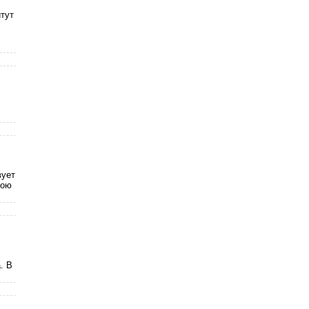
тут
.
вуeт
вою
. В