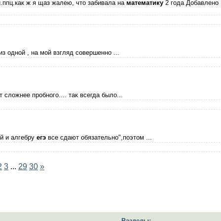
ппц.как ж я щаз жалею, что забивала на
математику
2 года Добавлено
из одной , на мой взгляд совершенно ...
 сложнее пробного.... так всегда было...
ий и алгебру
егэ
все сдают обязательно",поэтом ...
2
3
...
29
30
»
Разделы: