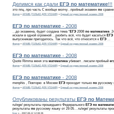
Делимся как сдали
ЕГЭ
по
математике
!!!
это ппц..про часть С вообще молчу...пробный экзамен
по
сравнен
Форум
»
АРХИВ (ТОЛЬКО ДЛЯ ЧТЕНИЯ)
»
Единый государственный экзамен 2008
ЕГЭ
по
математике
- 2008
...до экзамена, будет создана тема "
ЕГЭ
2008
по
математике
. 
искали в одной огромной ...разбить всё, что будет касаться
ЕГЭ
выпускникам пригодилось. Так что всё, что относится к
ЕГЭ
...
Форум
»
АРХИВ (ТОЛЬКО ДЛЯ ЧТЕНИЯ)
»
Единый государственный экзамен 2008
ЕГЭ
по
математике
- 2008
Quote Rimma меня эта
математика
убивает...писали пробный
ег
Форум
»
АРХИВ (ТОЛЬКО ДЛЯ ЧТЕНИЯ)
»
Единый государственный экзамен 2008
ЕГЭ
по
математике
- 2008
menphis , Повторю: в Москве
ЕГЭ
проходит только
по
русскому 
Форум
»
АРХИВ (ТОЛЬКО ДЛЯ ЧТЕНИЯ)
»
Единый государственный экзамен 2008
Опубликованы результаты
ЕГЭ
по
Матема
ru/ege/ результаты прошедшего Федерального
ЕГЭ
по
математи
результаты
по
русскому языку от 29.05....ru/ege/ результаты 
Блог
»
- 2007-06-12 12:06:36