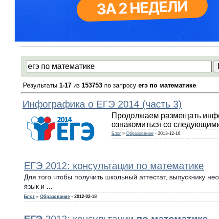
Результаты
1-17
из
153753
по запросу
егэ по математике
Инфографика о ЕГЭ 2014 (часть 3)
Продолжаем размещать инфог
ознакомиться со следующим
Блог
»
Образование
- 2013-12-16
ЕГЭ 2012: консультации по математике
Для того чтобы получить школьный аттестат, выпускнику н
язык и
...
Блог
»
Образование
- 2012-02-18
ЕГЭ
2012: консультации
по
математике