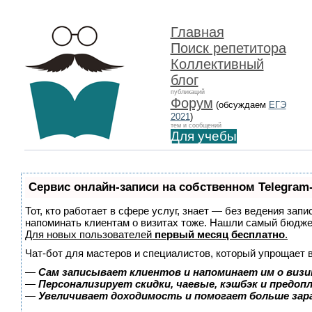
Главная
Поиск репетитора
Коллективный
блог
публикаций
Форум
(обсуждаем
ЕГЭ
2021
)
тем и сообщений
Для учебы
Сервис онлайн-записи на собственном Telegram
Тот, кто работает в сфере услуг, знает — без ведения запи
напоминать клиентам о визитах тоже. Нашли самый бюдж
Для новых пользователей
первый месяц бесплатно
.
Чат-бот для мастеров и специалистов, который упрощает 
—
Сам записывает клиентов и напоминает им о визи
—
Персонализирует скидки, чаевые, кэшбэк и предоп
—
Увеличивает доходимость и помогает больше за