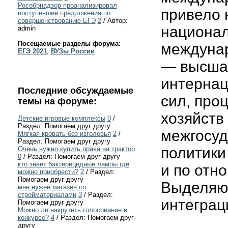
Рособрнадзор проанализировал
привело 
поступившие предложения по
совершенствованию ЕГЭ
2
/ Автор:
национал
admin
Посещаемые разделы форума:
междунар
ЕГЭ 2021
,
ВУЗы России
— высша
интернац
Последние обсуждаемые
сил, про
темы на форуме:
хозяйств
Детские игровые комплексы
0
/
Раздел: Помогаем друг другу
межгосуд
Мягкая кровать без изголовья
2
/
Раздел: Помогаем друг другу
политики
Очень нужно купить права на трактор
0
/ Раздел: Помогаем друг другу
кто знает бактерицидные лампы где
и по отн
можно приобрести?
2
/ Раздел:
Помогаем друг другу
Выделяют
мне нужен магазин со
стройматериалами
3
/ Раздел:
интеграц
Помогаем друг другу
Можно ли накрутить голосование в
конкурсе?
4
/ Раздел: Помогаем друг
другу