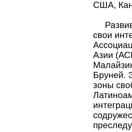
США, Кан
Развива
свои инт
Ассоциац
Азии (АС
Малайзию
Бруней. 
зоны сво
Латиноам
интеграц
содружес
преследу