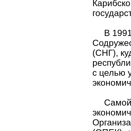
Карибско
государст
В 1991 
Содружес
(СНГ), к
республи
с целью 
экономич
Самой к
экономич
Организа