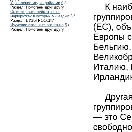
Управление медиафайлами
0
/
К наибо
Раздел: Помогаем друг другу
Скажите, пожалуйста, вот в
группиро
маршрутках в которых мы ездим
3
/
Раздел: ВУЗЫ РОССИИ
(ЕС), об
Изучение итальянского языка
5
/
Раздел: Помогаем друг другу
Европы с
Бельгию,
Великобр
Италию, 
Ирландию
Другая 
группиро
— это Се
свободно