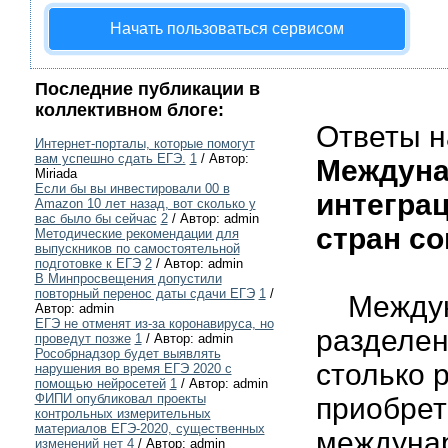
Начать пользоваться сервисом
Последние публикации в
коллективном блоге:
Ответы н
Интернет-порталы, которые помогут
вам успешно сдать ЕГЭ.
1
/ Автор:
Междуна
Miriada
Если бы вы инвестировали 00 в
интегра
Amazon 10 лет назад, вот сколько у
вас было бы сейчас
2
/ Автор: admin
стран со
Методические рекомендации для
выпускников по самостоятельной
подготовке к ЕГЭ
2
/ Автор: admin
В Минпросвещения допустили
повторный перенос даты сдачи ЕГЭ
1
/
Междуна
Автор: admin
ЕГЭ не отменят из-за коронавируса, но
разделен
проведут позже
1
/ Автор: admin
Рособрнадзор будет выявлять
столько 
нарушения во время ЕГЭ 2020 с
помощью нейросетей
1
/ Автор: admin
ФИПИ опубликовал проекты
приобрет
контрольных измерительных
материалов ЕГЭ-2020, существенных
междунар
изменений нет
4
/ Автор: admin