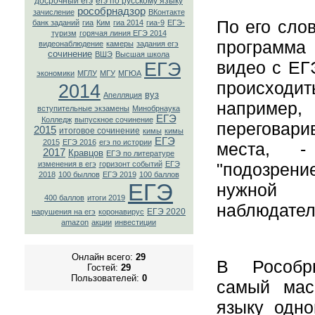
досрочный егэ
егэ по русскому языку
рособрнадзор
зачисление
ВКонтaкте
По его сло
банк заданий
гиа
Ким
гиа 2014
гиа-9
ЕГЭ-
туризм
горячая линия ЕГЭ 2014
программ
видеонаблюдение
камеры
задания егэ
сочинение
ВШЭ
Высшая школа
видео с ЕГ
ЕГЭ
экономики
МГЛУ
МГУ
МГЮА
происходи
2014
вуз
Апелляция
наприм
вступительные экзамены
Минобрнаука
ЕГЭ
Колледж
выпускное сочинение
переговар
2015
итоговое сочинение
кимы
кимы
ЕГЭ
2015
ЕГЭ 2016
егэ по истории
места, -
2017
Кравцов
ЕГЭ по литературе
"подозрение
изменения в егэ
горизонт событий
ЕГЭ
2018
100 быллов
ЕГЭ 2019
100 баллов
ЕГЭ
нужной 
400 баллов
итоги 2019
наблюдател
ЕГЭ 2020
нарушения на егэ
коронавирус
amazon
акции
инвестиции
Онлайн всего:
29
В Рособр
Гостей:
29
Пользователей:
0
самый мас
языку одн