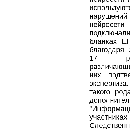
используют
нарушений
нейросе
подключал
бланках Е
благодаря 
17 раб
различающ
них подтв
экспертиз
такого ро
дополнит
"Информа
участни
Следствен