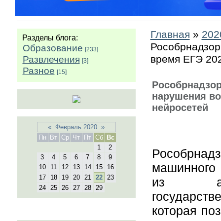
Главная
»
202
Разделы блога:
Рособрнадзор
Образование
[233]
время ЕГЭ 20
Развлечения
[3]
Разное
[15]
Рособрнадзор
нарушения во
нейросетей
«
Февраль 2020
»
Пн
Вт
Ср
Чт
Пт
Сб
Вс
1
2
Рособрнад
3
4
5
6
7
8
9
машинного 
10
11
12
13
14
15
16
17
18
19
20
21
22
23
из ауд
24
25
26
27
28
29
государст
которая по