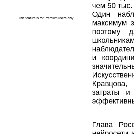
чем 50 тыс.
Один набл
This feature is for Premium users only!
максимум з
поэтому 
школьникам
наблюдател
и координи
значит
Искусствен
Кравцова,
затраты и
эффективн
Глава Рос
нейросети 