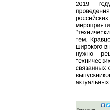
2019 год
проведени
российских
меропри
"технически
тем, Кравц
широкого в
нужно ре
технически
связанных 
выпускник
актуальных
Поделиться