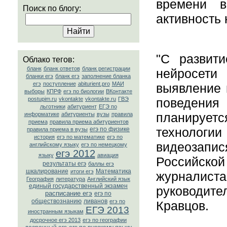
времени в
Поиск по блогу:
активность 
"С развити
Облако тегов:
бланк
бланк ответов
бланк регистрации
нейросе
бланки егэ
бланк егэ
заполнение бланка
егэ
поступление
abiturient.pro
МАИ
выявление 
выборы
КПРФ
егэ по биологии
ВКонтакте
поведения
postupim.ru
vkontakte
vkontakte.ru
ГВЭ
льготники
абитуриент
ЕГЭ по
планируе
информатике
абитуриенты
вузы
правила
приема
правила приема абитуриентов
технологи
егэ по физике
правила приема в вузы
история
егэ по математике
егэ по
видеозапис
английскому языку
егэ по немецкому
егэ 2012
языку
авиация
Российско
результаты егэ
баллы егэ
шкалирование
Математика
итоги егэ
журналист
География
литература
Английский язык
единый государственный экзамен
руководите
расписание егэ
егэ по
обществознанию
ливанов
егэ по
Кравцов.
ЕГЭ 2013
иностранным языкам
досрочное егэ 2013
егэ по географии