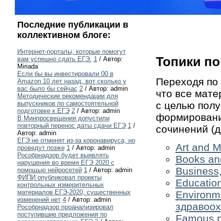
Последние публикации в
коллективном блоге:
Интернет-порталы, которые помогут
Топики по
вам успешно сдать ЕГЭ.
1
/ Автор:
Miriada
Если бы вы инвестировали 00 в
Переходя по 
Amazon 10 лет назад, вот сколько у
вас было бы сейчас
2
/ Автор: admin
что все мат
Методические рекомендации для
с целью пол
выпускников по самостоятельной
подготовке к ЕГЭ
2
/ Автор: admin
формировани
В Минпросвещения допустили
повторный перенос даты сдачи ЕГЭ
1
/
сочинений (д
Автор: admin
ЕГЭ не отменят из-за коронавируса, но
Art and M
проведут позже
1
/ Автор: admin
Рособрнадзор будет выявлять
Books and
нарушения во время ЕГЭ 2020 с
Business,
помощью нейросетей
1
/ Автор: admin
ФИПИ опубликовал проекты
Educatio
контрольных измерительных
материалов ЕГЭ-2020, существенных
Environm
изменений нет
4
/ Автор: admin
здравоох
Рособрнадзор проанализировал
поступившие предложения по
Famous p