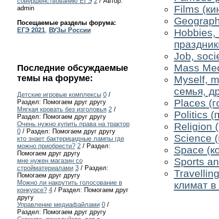
совершенствованию ЕГЭ
2
/ Автор:
Films (к
admin
Geograph
Посещаемые разделы форума:
ЕГЭ 2021
,
ВУЗы России
Hobbies, 
праздник
Job, soci
Mass Med
Последние обсуждаемые
темы на форуме:
Myself, m
семья, д
Детские игровые комплексы
0
/
Places (
Раздел: Помогаем друг другу
Мягкая кровать без изголовья
2
/
Politics 
Раздел: Помогаем друг другу
Очень нужно купить права на трактор
Religion 
0
/ Раздел: Помогаем друг другу
Science (
кто знает бактерицидные лампы где
можно приобрести?
2
/ Раздел:
Space (к
Помогаем друг другу
Sports a
мне нужен магазин со
стройматериалами
3
/ Раздел:
Travellin
Помогаем друг другу
Можно ли накрутить голосование в
климат в
конкурсе?
4
/ Раздел: Помогаем друг
другу
Управление медиафайлами
0
/
Раздел: Помогаем друг другу