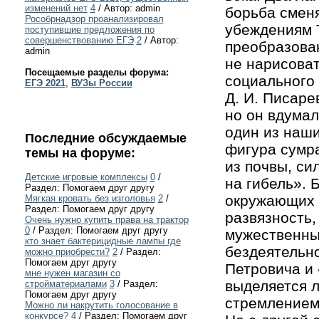
изменений нет
4
/ Автор: admin
борьба смен
Рособрнадзор проанализировал
убеждениям 
поступившие предложения по
совершенствованию ЕГЭ
2
/ Автор:
преобразован
admin
не нарисова
Посещаемые разделы форума:
социального 
ЕГЭ 2021
,
ВУЗы России
Д. И. Писаре
но он вдумалс
один из наши
Последние обсуждаемые
фигура сумр
темы на форуме:
из почвы, си
Детские игровые комплексы
0
/
на гибель». 
Раздел: Помогаем друг другу
окружающих 
Мягкая кровать без изголовья
2
/
Раздел: Помогаем друг другу
развязность,
Очень нужно купить права на трактор
0
/ Раздел: Помогаем друг другу
мужественный
кто знает бактерицидные лампы где
бездеятельно
можно приобрести?
2
/ Раздел:
Помогаем друг другу
Петровича и
мне нужен магазин со
выделяется л
стройматериалами
3
/ Раздел:
Помогаем друг другу
стремлением
Можно ли накрутить голосование в
конкурсе?
4
/ Раздел: Помогаем друг