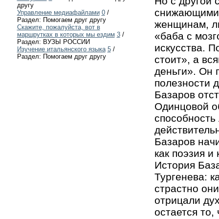
Но с другой 
другу
снижающими е
Управление медиафайлами
0
/
Раздел: Помогаем друг другу
женщинам, лю
Скажите, пожалуйста, вот в
«баба с мозг
маршрутках в которых мы ездим
3
/
Раздел: ВУЗЫ РОССИИ
искусства. П
Изучение итальянского языка
5
/
Раздел: Помогаем друг другу
стоит», а вс
деньги». Он 
полезности д
Базаров отст
Одинцовой о
способность 
действительн
Базаров начи
как поэзия и 
История Баз
Тургенева: к
страстно они
отрицали дух
остается то,