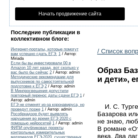
Начать продвижение сайта
Последние публикации в
коллективном блоге:
Интернет-порталы, которые помогут
/ Список воп
вам успешно сдать ЕГЭ.
1
/ Автор:
Miriada
Если бы вы инвестировали 00 в
Amazon 10 лет назад, вот сколько у
Образ Баз
вас было бы сейчас
2
/ Автор: admin
Методические рекомендации для
и дети», е
выпускников по самостоятельной
подготовке к ЕГЭ
2
/ Автор: admin
В Минпросвещения допустили
повторный перенос даты сдачи ЕГЭ
1
/
Автор: admin
ЕГЭ не отменят из-за коронавируса, но
И. С. Турген
проведут позже
1
/ Автор: admin
Базарова или
Рособрнадзор будет выявлять
нарушения во время ЕГЭ 2020 с
не знаю, люб
помощью нейросетей
1
/ Автор: admin
В романе «От
ФИПИ опубликовал проекты
контрольных измерительных
века. Два ла
материалов ЕГЭ-2020, существенных