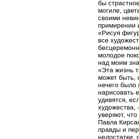
бы страстное
могиле, цвет
своими невин
примирении и
«Рисуя фигур
все художест
бесцеремонно
молодое поко
над моим зна
«Эта жизнь т
может быть, 
нечего было 
нарисовать е
удивятся, ес
художества, 
уверяют, что
Павла Кирса
правды и пер
недостатки, 