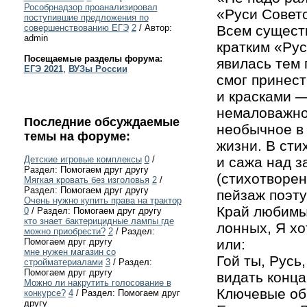
Рособрнадзор проанализировал
«Руси Советс
поступившие предложения по
Всем существ
совершенствованию ЕГЭ
2
/ Автор:
admin
кратким «Рус
Посещаемые разделы форума:
явилась тем 
ЕГЭ 2021
,
ВУЗы России
смог принест
и красками —
немаловажно
Последние обсуждаемые
необычное в
темы на форуме:
жизни. В сти
и сажа над з
Детские игровые комплексы
0
/
Раздел: Помогаем друг другу
(стихотворен
Мягкая кровать без изголовья
2
/
Раздел: Помогаем друг другу
пейзаж поэту
Очень нужно купить права на трактор
Край любимы
0
/ Раздел: Помогаем друг другу
кто знает бактерицидные лампы где
лонных, Я хо
можно приобрести?
2
/ Раздел:
или:
Помогаем друг другу
мне нужен магазин со
Гой ты, Русь
стройматериалами
3
/ Раздел:
Помогаем друг другу
видать конца
Можно ли накрутить голосование в
Ключевые обр
конкурсе?
4
/ Раздел: Помогаем друг
другу