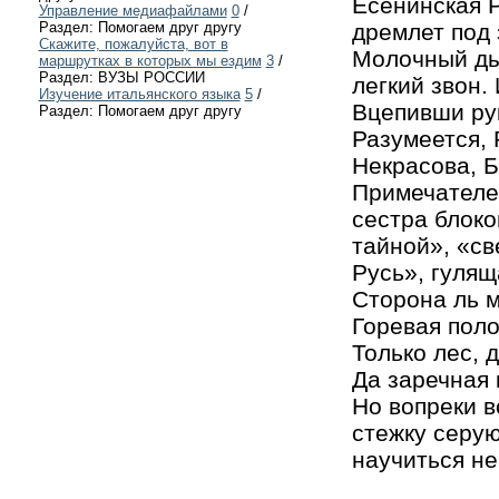
Есенинская Р
Управление медиафайлами
0
/
дремлет под 
Раздел: Помогаем друг другу
Скажите, пожалуйста, вот в
Молочный дым
маршрутках в которых мы ездим
3
/
Раздел: ВУЗЫ РОССИИ
легкий звон.
Изучение итальянского языка
5
/
Вцепивши рук
Раздел: Помогаем друг другу
Разумеется, 
Некрасова, Б
Примечателен
сестра блоко
тайной», «св
Русь», гулящ
Сторона ль м
Горевая поло
Только лес, 
Да заречная к
Но вопреки в
стежку серую
научиться не