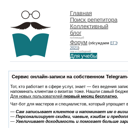
Главная
Поиск репетитора
Коллективный
блог
публикаций
Форум
(обсуждаем
ЕГЭ
2021
)
тем и сообщений
Для учебы
Сервис онлайн-записи на собственном Telegram
Тот, кто работает в сфере услуг, знает — без ведения запи
напоминать клиентам о визитах тоже. Нашли самый бюдж
Для новых пользователей
первый месяц бесплатно
.
Чат-бот для мастеров и специалистов, который упрощает 
—
Сам записывает клиентов и напоминает им о визи
—
Персонализирует скидки, чаевые, кэшбэк и предоп
—
Увеличивает доходимость и помогает больше за