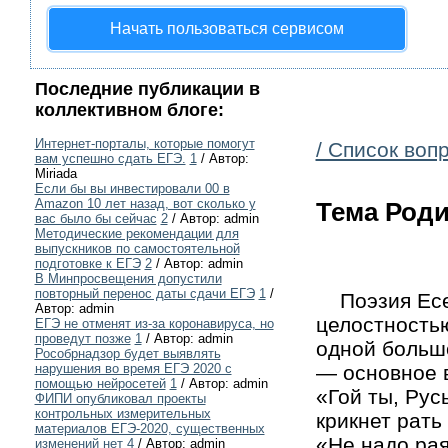
Начать пользоваться сервисом
Последние публикации в
коллективном блоге:
Интернет-порталы, которые помогут
/ Список воп
вам успешно сдать ЕГЭ.
1
/ Автор:
Miriada
Если бы вы инвестировали 00 в
Amazon 10 лет назад, вот сколько у
Тема Роди
вас было бы сейчас
2
/ Автор: admin
Методические рекомендации для
выпускников по самостоятельной
подготовке к ЕГЭ
2
/ Автор: admin
В Минпросвещения допустили
повторный перенос даты сдачи ЕГЭ
1
/
Поэзия Есен
Автор: admin
целостностью
ЕГЭ не отменят из-за коронавируса, но
проведут позже
1
/ Автор: admin
одной больш
Рособрнадзор будет выявлять
— основное в
нарушения во время ЕГЭ 2020 с
помощью нейросетей
1
/ Автор: admin
«Гой ты, Рус
ФИПИ опубликовал проекты
контрольных измерительных
крикнет рать 
материалов ЕГЭ-2020, существенных
«Не надо рая
изменений нет
4
/ Автор: admin