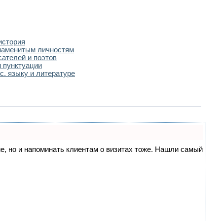
история
наменитым личностям
сателей и поэтов
 пунктуации
с. языку и литературе
ние, но и напоминать клиентам о визитах тоже. Нашли самый