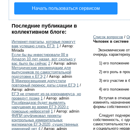
Начать пользоваться сервисом
Последние публикации в
коллективном блоге:
Список вопросов
/
О
Человек в системе
Интернет-порталы, которые помогут
вам успешно сдать ЕГЭ.
1
/ Автор:
Экономические отно
Miriada
очередь характериз
Если бы вы инвестировали 00 в
Amazon 10 лет назад, вот сколько у
1) его положение в
вас было бы сейчас
2
/ Автор: admin
Методические рекомендации для
2) его роль в проц
выпускников по самостоятельной
подготовке к ЕГЭ
2
/ Автор: admin
3) его участие в б
В Минпросвещения допустили
повторный перенос даты сдачи ЕГЭ
1
/
4) его положение в
Автор: admin
ЕГЭ не отменят из-за коронавируса, но
Вступая в отношени
проведут позже
1
/ Автор: admin
изменять назначени
Рособрнадзор будет выявлять
формы собственност
нарушения во время ЕГЭ 2020 с
помощью нейросетей
1
/ Автор: admin
Следует подчеркнут
ФИПИ опубликовал проекты
собственность, с од
контрольных измерительных
самостоятельности 
материалов ЕГЭ-2020, существенных
и социального нерав
изменений нет
4
/ Автор: admin