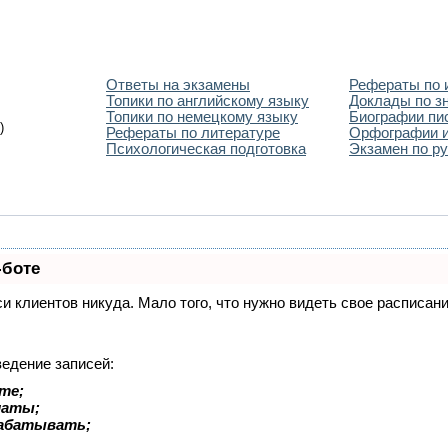
Ответы на экзамены
Рефераты по 
Топики по английскому языку
Доклады по з
Топики по немецкому языку
Биографии пи
)
Рефераты по литературе
Орфографии и
Психологическая подготовка
Экзамен по ру
-боте
иси клиентов никуда. Мало того, что нужно видеть свое расписа
ведение записей:
те;
латы;
рабатывать;