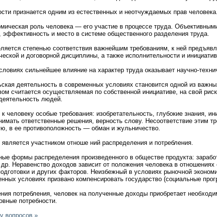
и признается одним из естественных и неотчуждаемых прав человека
еская роль человека — его участие в процессе труда. Объективными
, эффективность и место в системе общественного разделения труда.
ется степенью соответствия важнейшим требованиям, к ней предъявл
ческой и договорной дисциплины, а также исполнительности и инициатив
виях сильнейшее влияние на характер труда оказывает научно-технич
я деятельность в современных условиях становится одной из важных
ом считается осуществляемая по собственной инициативе, на свой риск
деятельность людей.
еловеку особые требования: изобретательность, глубокие знания, иниц
нимать ответственные решения, верность слову. Несоответствие этим т
ю, в ее противоположность — обман и жульничество.
вляется участником отноше ний распределения и потребления.
 формы распределения произведенного в обществе продукта: заработна
др. Неравенство доходов зависит от положения человека в отношениях 
одготовки и других факторов. Неизбежный в условиях рыночной экономи
енных условиях призвано компенсировать государство (социальные прог
я потребления, человек на полученные доходы приобретает необходи
овные потребности.
у вопросов »