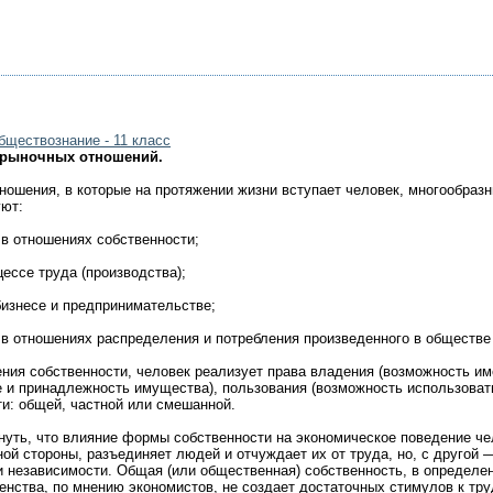
бществознание - 11 класс
 рыночных отношений.
шения, в которые на протяжении жизни вступает человек, многообразн
уют:
 отношениях собственности;
ессе труда (производства);
изнесе и предпринимательстве;
 отношениях распределения и потребления произведенного в обществе 
я собственности, человек реализует права владения (возможность име
е и принадлежность имущества), пользования (возможность использоват
и: общей, частной или смешанной.
ь, что влияние формы собственности на экономическое поведение чел
ной стороны, разъединяет людей и отчуждает их от труда, но, с друго
и независимости. Общая (или общественная) собственность, в определе
енства, по мнению экономистов, не создает достаточных стимулов к тру