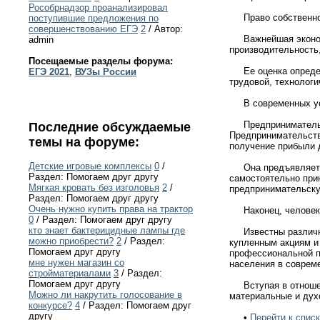
Рособрнадзор проанализировал
Право собственност
поступившие предложения по
совершенствованию ЕГЭ
2
/ Автор:
Важнейшая экономич
admin
производительность
Посещаемые разделы форума:
Ее оценка определя
ЕГЭ 2021
,
ВУЗы России
трудовой, технологи
В современных усло
Предпринимательска
Последние обсуждаемые
Предпринимательств
темы на форуме:
получение прибыли 
Детские игровые комплексы
0
/
Она предъявляет к ч
Раздел: Помогаем друг другу
самостоятельно при
Мягкая кровать без изголовья
2
/
предпринимательску
Раздел: Помогаем друг другу
Очень нужно купить права на трактор
Наконец, человек я
0
/ Раздел: Помогаем друг другу
кто знает бактерицидные лампы где
Известны различные
можно приобрести?
2
/ Раздел:
купленным акциям и 
Помогаем друг другу
профессиональной п
мне нужен магазин со
населения в соврем
стройматериалами
3
/ Раздел:
Помогаем друг другу
Вступая в отношени
Можно ли накрутить голосование в
материальные и дух
конкурсе?
4
/ Раздел: Помогаем друг
другу
•
Перейти к списк