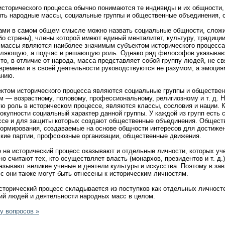
орического процесса обычно понимаются те индивиды и их общности, 
ыть народные массы, социальные группы и общественные объединения, 
в самом общем смысле можно назвать социальные общности, сложивш
бо страны), члены которой имеют единый менталитет, культуру, традиц
 массы являются наиболее значимым субъектом исторического процесса
еляющую, а подчас и решающую роль. Однако ряд философов указывают
то, в отличие от народа, масса представляет собой группу людей, не св
времени и в своей деятельности руководствуются не разумом, а эмоция
анию.
м исторического процесса являются социальные группы и общественн
м — возрастному, половому, профессиональному, религиозному и т. д.
ю роль в историческом процессе, являются классы, сословия и нации. 
купности социальный характер данной группы. У каждой из групп есть с
ссе и для защиты которых создают общественные объединения. Общес
рмирования, создаваемые на основе общности интересов для достижени
ские партии, профсоюзные организации, общественные движения.
 исторический процесс оказывают и отдельные личности, которых уче
о считают тех, кто осуществляет власть (монархов, президентов и т. д
азывают великие ученые и деятели культуры и искусства. Поэтому в зав
с они также могут быть отнесены к историческим личностям.
орический процесс складывается из поступков как отдельных личност
ий людей и деятельности народных масс в целом.
у вопросов »