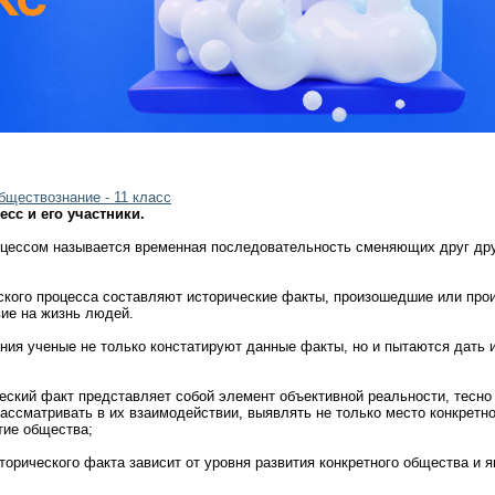
бществознание - 11 класс
сс и его участники.
ссом называется временная последовательность сменяющих друг друга
го процесса составляют исторические факты, произошедшие или прои
вие на жизнь людей.
я ученые не только констатируют данные факты, но и пытаются дать и
кий факт представляет собой элемент объективной реальности, тесно 
ссматривать в их взаимодействии, выявлять не только место конкретног
ие общества;
рического факта зависит от уровня развития конкретного общества и я