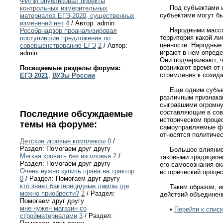
ФИПИ опубликовал проекты
Под субъектами ист
контрольных измерительных
субъектами могут б
материалов ЕГЭ-2020, существенных
изменений нет
4
/ Автор: admin
Народными массами 
Рособрнадзор проанализировал
территория какой-ли
поступившие предложения по
ценности. Народные
совершенствованию ЕГЭ
2
/ Автор:
играют в нем опред
admin
Они подчеркивают, ч
возникают время от 
Посещаемые разделы форума:
стремления к созид
ЕГЭ 2021
,
ВУЗы России
Еще одним субъекто
различным признака
сыгравшими огромну
составляющие в сово
Последние обсуждаемые
историческом проце
темы на форуме:
самоуправляемые фо
относятся политиче
Детские игровые комплексы
0
/
Раздел: Помогаем друг другу
Большое влияние на
Мягкая кровать без изголовья
2
/
таковыми традиционн
Раздел: Помогаем друг другу
его самосознания ок
Очень нужно купить права на трактор
исторический процес
0
/ Раздел: Помогаем друг другу
кто знает бактерицидные лампы где
Таким образом, ист
можно приобрести?
2
/ Раздел:
действий объединен
Помогаем друг другу
мне нужен магазин со
•
Перейти к списк
стройматериалами
3
/ Раздел: