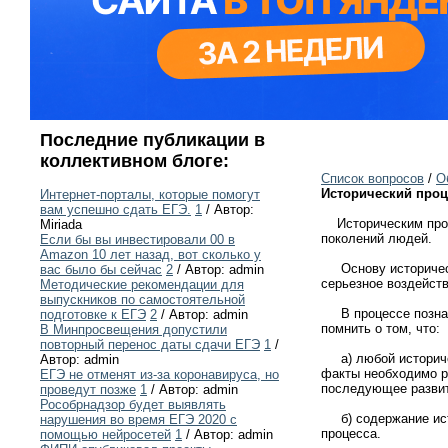
Последние публикации в
коллективном блоге:
Список вопросов
/
О
Исторический проце
Интернет-порталы, которые помогут
вам успешно сдать ЕГЭ.
1
/ Автор:
Историческим проце
Miriada
поколений людей.
Если бы вы инвестировали 00 в
Amazon 10 лет назад, вот сколько у
Основу историческо
вас было бы сейчас
2
/ Автор: admin
серьезное воздейст
Методические рекомендации для
выпускников по самостоятельной
В процессе познани
подготовке к ЕГЭ
2
/ Автор: admin
помнить о том, что:
В Минпросвещения допустили
повторный перенос даты сдачи ЕГЭ
1
/
а) любой историчес
Автор: admin
факты необходимо ра
ЕГЭ не отменят из-за коронавируса, но
последующее развит
проведут позже
1
/ Автор: admin
Рособрнадзор будет выявлять
б) содержание исто
нарушения во время ЕГЭ 2020 с
процесса.
помощью нейросетей
1
/ Автор: admin