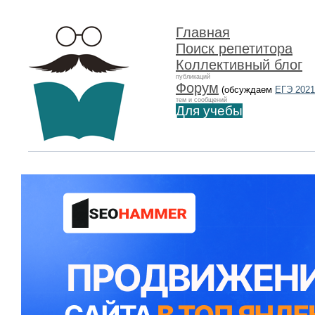
Главная
Поиск репетитора
Коллективный блог
публикаций
Форум
(обсуждаем
ЕГЭ 2021
тем и сообщений
Для учебы