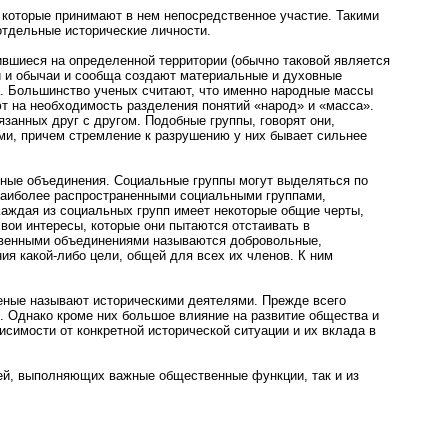
которые принимают в нем непосредственное участие. Такими
отдельные исторические личности.
иеся на определенной территории (обычно таковой является
ии и обычаи и сообща создают материальные и духовные
. Большинство ученых считают, что именно народные массы
 на необходимость разделения понятий «народ» и «масса».
язанных друг с другом. Подобные группы, говорят они,
ми, причем стремление к разрушению у них бывает сильнее
ые объединения. Социальные группы могут выделяться по
 Наиболее распространенными социальными группами,
Каждая из социальных групп имеет некоторые общие черты,
вои интересы, которые они пытаются отстаивать в
твенными объединениями называются добровольные,
я какой-либо цели, общей для всех их членов. К ним
ные называют историческими деятелями. Прежде всего
.). Однако кроме них большое влияние на развитие общества и
исимости от конкретной исторической ситуации и их вклада в
ей, выполняющих важные общественные функции, так и из