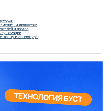
история
наменитым личностям
сателей и поэтов
 пунктуации
с. языку и литературе