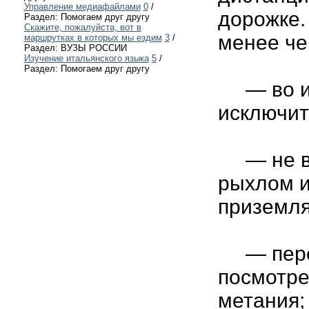
Управление медиафайлами
0
/
дорожке.
Раздел: Помогаем друг другу
Скажите, пожалуйста, вот в
менее че
маршрутках в которых мы ездим
3
/
Раздел: ВУЗЫ РОССИИ
Изучение итальянского языка
5
/
Раздел: Помогаем друг другу
— во из
исключит
— не вы
рыхлом и
приземля
— перед
посмотре
метания;