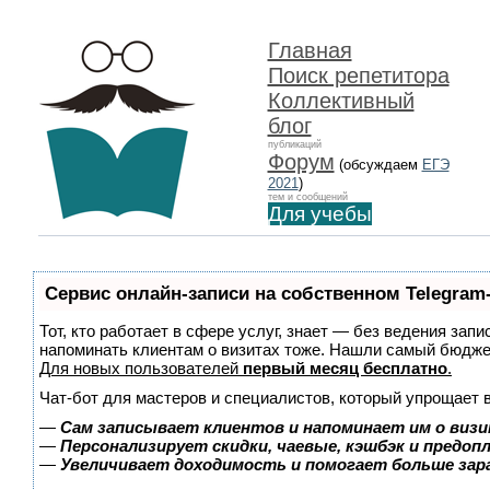
Главная
Поиск репетитора
Коллективный
блог
публикаций
Форум
(обсуждаем
ЕГЭ
2021
)
тем и сообщений
Для учебы
Сервис онлайн-записи на собственном Telegram
Тот, кто работает в сфере услуг, знает — без ведения запи
напоминать клиентам о визитах тоже. Нашли самый бюдж
Для новых пользователей
первый месяц бесплатно
.
Чат-бот для мастеров и специалистов, который упрощает 
—
Сам записывает клиентов и напоминает им о визи
—
Персонализирует скидки, чаевые, кэшбэк и предоп
—
Увеличивает доходимость и помогает больше за