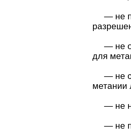
— не пр
разрешен
— не ос
для мета
— не сто
метании 
— не нах
— не по