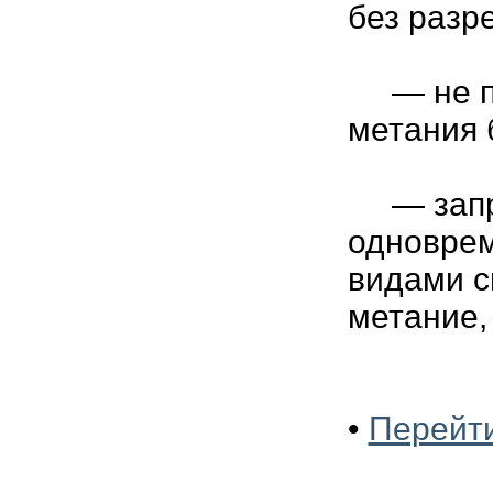
без разр
— не под
метания 
— запре
одновре
видами с
метание, 
•
Перейти