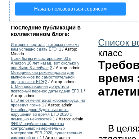
Начать пользоваться сервисом
Последние публикации в
коллективном блоге:
Список в
Интернет-порталы, которые помогут
вам успешно сдать ЕГЭ.
1
/ Автор:
класс
Miriada
Если бы вы инвестировали 00 в
Требов
Amazon 10 лет назад, вот сколько у
вас было бы сейчас
2
/ Автор: admin
Методические рекомендации для
время 
выпускников по самостоятельной
подготовке к ЕГЭ
2
/ Автор: admin
В Минпросвещения допустили
атлети
повторный перенос даты сдачи ЕГЭ
1
/
Автор: admin
ЕГЭ не отменят из-за коронавируса, но
проведут позже
1
/ Автор: admin
Рособрнадзор будет выявлять
нарушения во время ЕГЭ 2020 с
помощью нейросетей
1
/ Автор: admin
ФИПИ опубликовал проекты
В целях 
контрольных измерительных
материалов ЕГЭ-2020, существенных
атлетике
изменений нет
4
/ Автор: admin