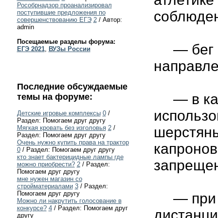
Рособрнадзор проанализировал
соблюде
поступившие предложения по
совершенствованию ЕГЭ
2
/ Автор:
admin
Посещаемые разделы форума:
— бег на
ЕГЭ 2021
,
ВУЗы России
направле
Последние обсуждаемые
— в кач
темы на форуме:
использо
Детские игровые комплексы
0
/
Раздел: Помогаем друг другу
Мягкая кровать без изголовья
2
/
шерстяны
Раздел: Помогаем друг другу
Очень нужно купить права на трактор
капронов
0
/ Раздел: Помогаем друг другу
кто знает бактерицидные лампы где
запрещен
можно приобрести?
2
/ Раздел:
Помогаем друг другу
мне нужен магазин со
стройматериалами
3
/ Раздел:
Помогаем друг другу
— при гр
Можно ли накрутить голосование в
конкурсе?
4
/ Раздел: Помогаем друг
дистанци
другу