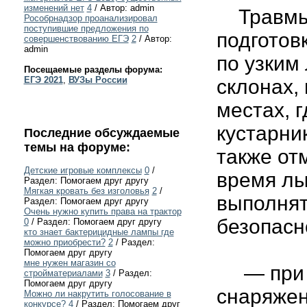
изменений нет
4
/ Автор: admin
Травмы 
Рособрнадзор проанализировал
поступившие предложения по
подготов
совершенствованию ЕГЭ
2
/ Автор:
admin
по узким
Посещаемые разделы форума:
ЕГЭ 2021
,
ВУЗы России
склонах, 
местах, г
кустарни
Последние обсуждаемые
темы на форуме:
также отм
Детские игровые комплексы
0
/
время лы
Раздел: Помогаем друг другу
Мягкая кровать без изголовья
2
/
выполня
Раздел: Помогаем друг другу
Очень нужно купить права на трактор
безопасн
0
/ Раздел: Помогаем друг другу
кто знает бактерицидные лампы где
можно приобрести?
2
/ Раздел:
Помогаем друг другу
мне нужен магазин со
— при п
стройматериалами
3
/ Раздел:
Помогаем друг другу
снаряжен
Можно ли накрутить голосование в
конкурсе?
4
/ Раздел: Помогаем друг