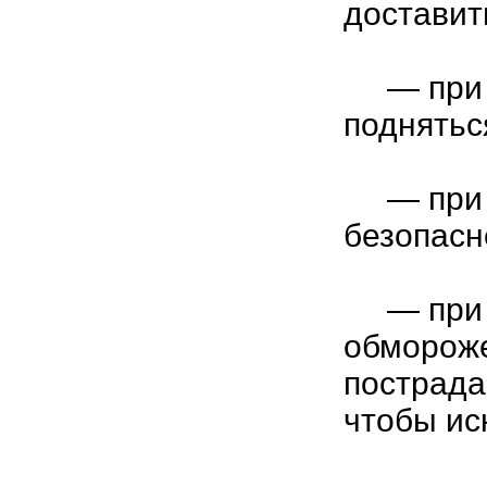
доставит
— при п
поднятьс
— при в
безопасн
— при о
обмороже
пострада
чтобы ис