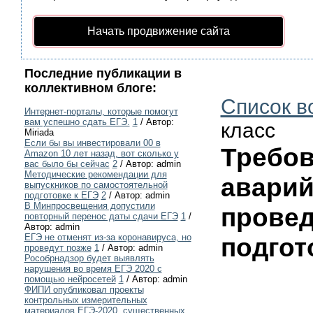
Начать продвижение сайта
Последние публикации в
коллективном блоге:
Список в
Интернет-порталы, которые помогут
вам успешно сдать ЕГЭ.
1
/ Автор:
класс
Miriada
Если бы вы инвестировали 00 в
Требов
Amazon 10 лет назад, вот сколько у
вас было бы сейчас
2
/ Автор: admin
Методические рекомендации для
аварий
выпускников по самостоятельной
подготовке к ЕГЭ
2
/ Автор: admin
В Минпросвещения допустили
провед
повторный перенос даты сдачи ЕГЭ
1
/
Автор: admin
ЕГЭ не отменят из-за коронавируса, но
подгот
проведут позже
1
/ Автор: admin
Рособрнадзор будет выявлять
нарушения во время ЕГЭ 2020 с
помощью нейросетей
1
/ Автор: admin
ФИПИ опубликовал проекты
контрольных измерительных
материалов ЕГЭ-2020, существенных