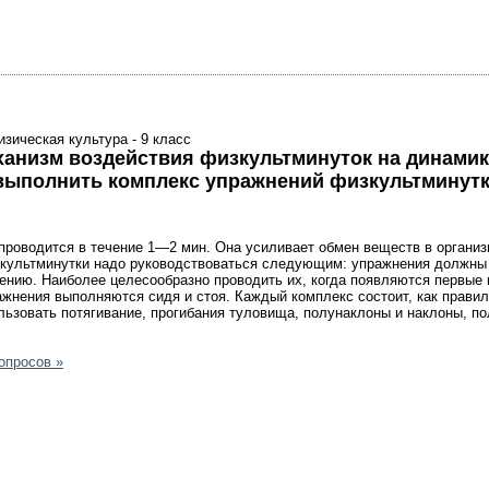
изическая культура - 9 класс
ханизм воздействия физкультминуток на динамик
(выполнить комплекс упражнений физкультминутк
оводится в течение 1—2 мин. Она усиливает обмен веществ в организм
культминутки надо руководствоваться следующим: упражнения должны 
ению. Наиболее целесообразно проводить их, когда появляются первые 
ражнения выполняются сидя и стоя. Каждый комплекс состоит, как прави
льзовать потягивание, прогибания туловища, полунаклоны и наклоны, п
опросов »