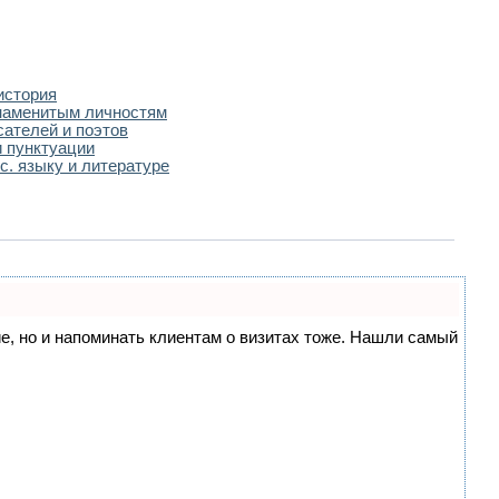
история
наменитым личностям
сателей и поэтов
 пунктуации
с. языку и литературе
ние, но и напоминать клиентам о визитах тоже. Нашли самый