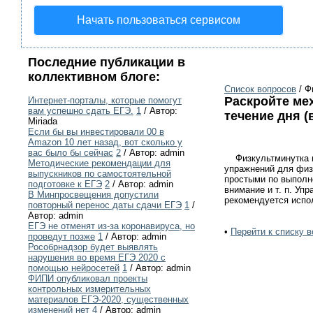
Начать пользоваться сервисом
Последние публикации в
коллективном блоге:
Список вопросов
/ Ф
Раскройте ме
Интернет-порталы, которые помогут
вам успешно сдать ЕГЭ.
1
/ Автор:
течение дня 
Miriada
Если бы вы инвестировали 00 в
Amazon 10 лет назад, вот сколько у
вас было бы сейчас
2
/ Автор: admin
Физкультминутка пр
Методические рекомендации для
упражнений для физ
выпускников по самостоятельной
простыми по выполн
подготовке к ЕГЭ
2
/ Автор: admin
внимание и т. п. Уп
В Минпросвещения допустили
рекомендуется испо
повторный перенос даты сдачи ЕГЭ
1
/
Автор: admin
ЕГЭ не отменят из-за коронавируса, но
•
Перейти к списку в
проведут позже
1
/ Автор: admin
Рособрнадзор будет выявлять
нарушения во время ЕГЭ 2020 с
помощью нейросетей
1
/ Автор: admin
ФИПИ опубликовал проекты
контрольных измерительных
материалов ЕГЭ-2020, существенных
изменений нет
4
/ Автор: admin