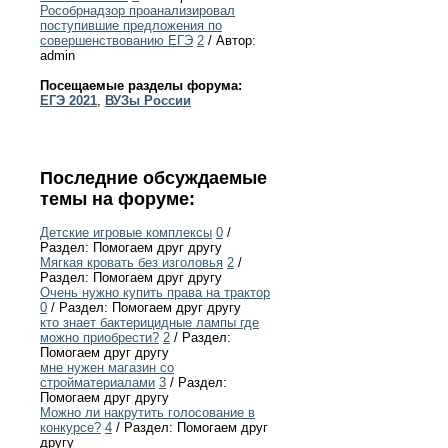
Рособрнадзор проанализировал
поступившие предложения по
совершенствованию ЕГЭ
2
/ Автор:
admin
Посещаемые разделы форума:
ЕГЭ 2021
,
ВУЗы России
Последние обсуждаемые
темы на форуме:
Детские игровые комплексы
0
/
Раздел: Помогаем друг другу
Мягкая кровать без изголовья
2
/
Раздел: Помогаем друг другу
Очень нужно купить права на трактор
0
/ Раздел: Помогаем друг другу
кто знает бактерицидные лампы где
можно приобрести?
2
/ Раздел:
Помогаем друг другу
мне нужен магазин со
стройматериалами
3
/ Раздел:
Помогаем друг другу
Можно ли накрутить голосование в
конкурсе?
4
/ Раздел: Помогаем друг
другу