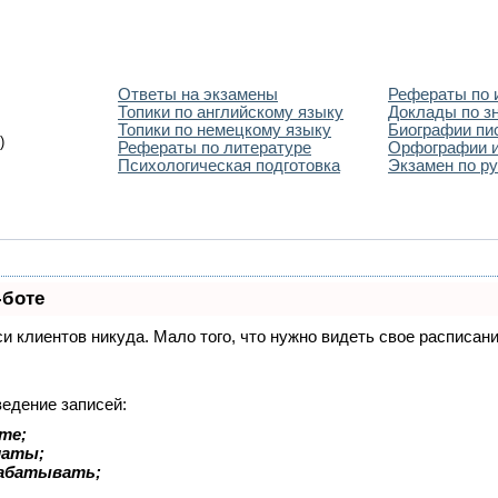
Ответы на экзамены
Рефераты по 
Топики по английскому языку
Доклады по з
Топики по немецкому языку
Биографии пи
)
Рефераты по литературе
Орфографии и
Психологическая подготовка
Экзамен по ру
-боте
иси клиентов никуда. Мало того, что нужно видеть свое расписа
ведение записей:
те;
латы;
рабатывать;