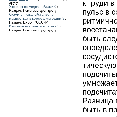
к груди 
другу
Управление медиафайлами
0
/
пульс в 
Раздел: Помогаем друг другу
Скажите, пожалуйста, вот в
маршрутках в которых мы ездим
3
/
ритмичнос
Раздел: ВУЗЫ РОССИИ
Изучение итальянского языка
5
/
восстана
Раздел: Помогаем друг другу
быть сле
определе
сосудист
тическую
подсчиты
умножает
подсчита
Разница 
быть в п