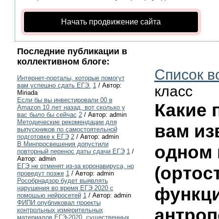
Начать продвижение сайта
Последние публикации в
коллективном блоге:
Список в
Интернет-порталы, которые помогут
вам успешно сдать ЕГЭ.
1
/ Автор:
класс
Miriada
Если бы вы инвестировали 00 в
Какие 
Amazon 10 лет назад, вот сколько у
вас было бы сейчас
2
/ Автор: admin
Методические рекомендации для
вам из
выпускников по самостоятельной
подготовке к ЕГЭ
2
/ Автор: admin
В Минпросвещения допустили
одном 
повторный перенос даты сдачи ЕГЭ
1
/
Автор: admin
ЕГЭ не отменят из-за коронавируса, но
(ортос
проведут позже
1
/ Автор: admin
Рособрнадзор будет выявлять
функци
нарушения во время ЕГЭ 2020 с
помощью нейросетей
1
/ Автор: admin
ФИПИ опубликовал проекты
антроп
контрольных измерительных
материалов ЕГЭ-2020, существенных