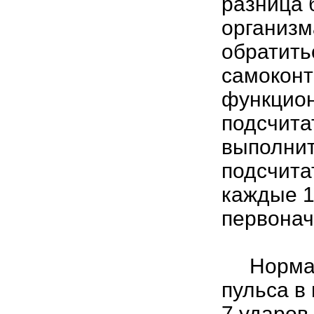
разница 
организм
обратить
самоконт
функцион
подсчитат
выполнит
подсчита
каждые 1
первонач
Нормаль
пульса в
7 ударов