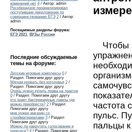
изменений нет
4
/ Автор: admin
измере
Рособрнадзор проанализировал
поступившие предложения по
совершенствованию ЕГЭ
2
/ Автор:
admin
Посещаемые разделы форума:
ЕГЭ 2021
,
ВУЗы России
Чтобы з
упражнен
Последние обсуждаемые
темы на форуме:
необходи
организм
Детские игровые комплексы
0
/
Раздел: Помогаем друг другу
Мягкая кровать без изголовья
2
/
самочувс
Раздел: Помогаем друг другу
Очень нужно купить права на трактор
показате
0
/ Раздел: Помогаем друг другу
кто знает бактерицидные лампы где
частота 
можно приобрести?
2
/ Раздел:
Помогаем друг другу
пульс. П
мне нужен магазин со
стройматериалами
3
/ Раздел:
Помогаем друг другу
пальцы к
Можно ли накрутить голосование в
конкурсе?
4
/ Раздел: Помогаем друг