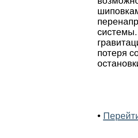
возможно
шиповкам
перенапр
системы.
гравитац
потеря с
остановк
•
Перейти