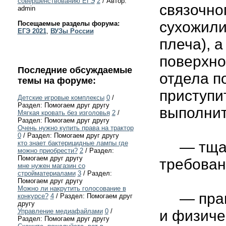
совершенствованию ЕГЭ
2
/ Автор:
связочно
admin
сухожили
Посещаемые разделы форума:
ЕГЭ 2021
,
ВУЗы России
плеча), 
поверхно
Последние обсуждаемые
отдела п
темы на форуме:
приступи
Детские игровые комплексы
0
/
Раздел: Помогаем друг другу
выполнит
Мягкая кровать без изголовья
2
/
Раздел: Помогаем друг другу
Очень нужно купить права на трактор
0
/ Раздел: Помогаем друг другу
— тщате
кто знает бактерицидные лампы где
можно приобрести?
2
/ Раздел:
Помогаем друг другу
требован
мне нужен магазин со
стройматериалами
3
/ Раздел:
Помогаем друг другу
Можно ли накрутить голосование в
— прави
конкурсе?
4
/ Раздел: Помогаем друг
другу
Управление медиафайлами
0
/
и физиче
Раздел: Помогаем друг другу