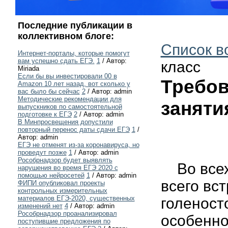
Последние публикации в
коллективном блоге:
Список в
Интернет-порталы, которые помогут
вам успешно сдать ЕГЭ.
1
/ Автор:
класс
Miriada
Если бы вы инвестировали 00 в
Требов
Amazon 10 лет назад, вот сколько у
вас было бы сейчас
2
/ Автор: admin
Методические рекомендации для
заняти
выпускников по самостоятельной
подготовке к ЕГЭ
2
/ Автор: admin
В Минпросвещения допустили
повторный перенос даты сдачи ЕГЭ
1
/
Автор: admin
ЕГЭ не отменят из-за коронавируса, но
проведут позже
1
/ Автор: admin
Рособрнадзор будет выявлять
Во всех 
нарушения во время ЕГЭ 2020 с
помощью нейросетей
1
/ Автор: admin
всего вс
ФИПИ опубликовал проекты
контрольных измерительных
материалов ЕГЭ-2020, существенных
голеност
изменений нет
4
/ Автор: admin
Рособрнадзор проанализировал
особенно
поступившие предложения по