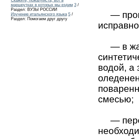
Скажите, пожалуйста, вот в
маршрутках в которых мы ездим
3
/
Раздел: ВУЗЫ РОССИИ
— прове
Изучение итальянского языка
5
/
Раздел: Помогаем друг другу
исправно
— в жар
синтетич
водой, а
оледенен
поваренн
смесью;
— перед
необходи