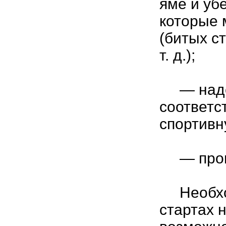
яме и убе
которые 
(битых с
т. д.);
— надет
соответс
спортивн
— прове
Необход
стартах 