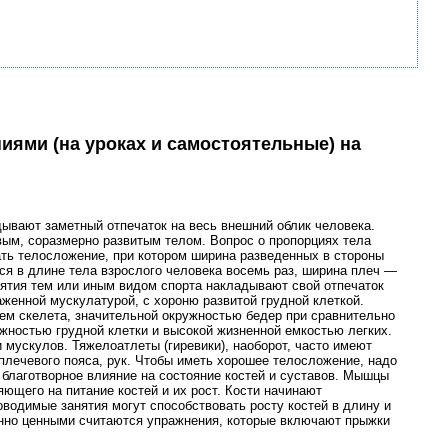
иями (на уроках и самостоятельные) на
вают заметный отпечаток на весь внешний облик человека.
ым, соразмерно развитым телом. Вопрос о пропорциях тела
ать телосложение, при котором ширина разведенных в стороны
ся в длине тела взрослого человека восемь раз, ширина плеч —
нятия тем или иным видом спорта накладывают свой отпечаток
женной мускулатурой, с хороню развитой грудной клеткой.
ем скелета, значительной окружностью бедер при сравнительно
ностью грудной клетки и высокой жизненной емкостью легких.
мускулов. Тяжелоатлеты (гиревики), наоборот, часто имеют
лечевого пояса, рук. Чтобы иметь хорошее телосложение, надо
благотворное влияние на состояние костей и суставов. Мышцы
ющего на питание костей и их рост. Кости начинают
водимые занятия могут способствовать росту костей в длину и
бенно ценными считаются упражнения, которые включают прыжки