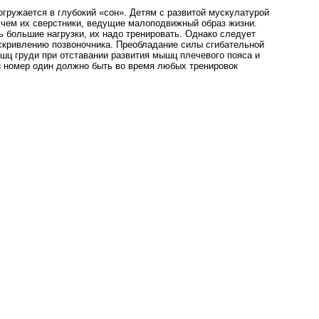
гружается в глубокий «сон». Детям с развитой мускулатурой
 чем их сверстники, ведущие малоподвижный образ жизни.
 большие нагрузки, их надо тренировать. Однако следует
искривлению позвоночника. Преобладание силы сгибательной
ц груди при отставании развития мышц плечевого пояса и
й номер один должно быть во время любых тренировок