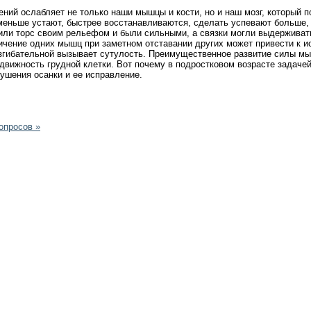
й ослабляет не только наши мышцы и кости, но и наш мозг, который по
 меньше устают, быстрее восстанавливаются, сделать успевают больше,
ли торс своим рельефом и были сильными, а связки могли выдерживать
личение одних мышц при заметном отставании других может привести к 
згибательной вызывает сутулость. Преимущественное развитие силы мыш
движность грудной клетки. Вот почему в подростковом возрасте задаче
ушения осанки и ее исправление.
опросов »