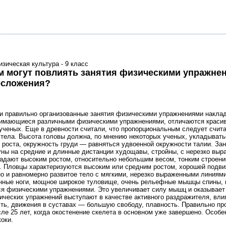
изическая культура - 9 класс
м могут повлиять занятия физическими упражнен
осложения?
правильно организованные занятия физическими упражнениями наклады
нимающиеся различными физическими упражнениями, отличаются красив
 ученых. Еще в древности считали, что пропорциональным следует счит
 тела. Высота головы должна, по мнению некоторых ученых, укладывать
 роста, окружность груди — равняться удвоенной окружности талии. За
ны на средние и длинные дистанции худощавы, стройны, с нерезко выра
адают высоким ростом, относительно небольшим весом, тонким строени
. Пловцы характеризуются высоким или средним ростом, хорошей подвиж
 и равномерно развитое тело с мягкими, нерезко выраженными линиями 
нные ноги, мощное широкое туловище, очень рельефные мышцы спины, п
ся физическими упражнениями. Это увеличивает силу мышц и оказывает 
ческих упражнений выступают в качестве активного раздражителя, влия
ть, движения в суставах — большую свободу, плавность. Правильно про
сле 25 лет, когда окостенение скелета в основном уже завершено. Осо
коки.