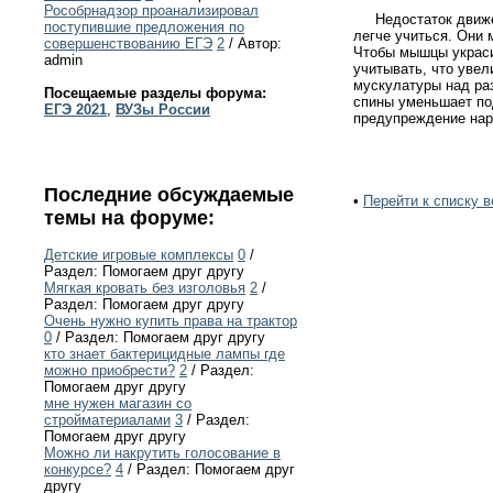
Рособрнадзор проанализировал
Недостаток движени
поступившие предложения по
легче учиться. Они
совершенствованию ЕГЭ
2
/ Автор:
Чтобы мышцы украси
admin
учитывать, что уве
мускулатуры над ра
Посещаемые разделы форума:
спины уменьшает по
ЕГЭ 2021
,
ВУЗы России
предупреждение нар
Последние обсуждаемые
•
Перейти к списку в
темы на форуме:
Детские игровые комплексы
0
/
Раздел: Помогаем друг другу
Мягкая кровать без изголовья
2
/
Раздел: Помогаем друг другу
Очень нужно купить права на трактор
0
/ Раздел: Помогаем друг другу
кто знает бактерицидные лампы где
можно приобрести?
2
/ Раздел:
Помогаем друг другу
мне нужен магазин со
стройматериалами
3
/ Раздел:
Помогаем друг другу
Можно ли накрутить голосование в
конкурсе?
4
/ Раздел: Помогаем друг
другу