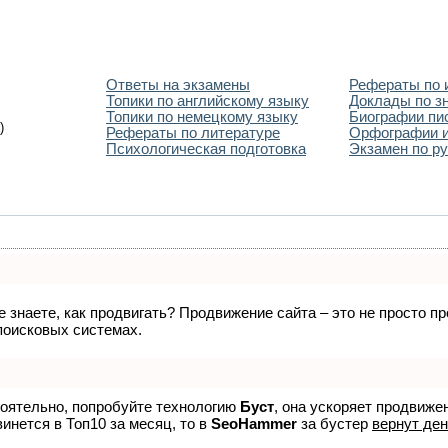
Ответы на экзамены
Рефераты по 
Топики по английскому языку
Доклады по з
Топики по немецкому языку
Биографии пи
)
Рефераты по литературе
Орфографии и
Психологическая подготовка
Экзамен по ру
не знаете, как продвигать? Продвижение сайта – это не просто 
поисковых системах.
тоятельно, попробуйте технологию
Буст
, она ускоряет продвиже
винется в Топ10 за месяц, то в
SeoHammer
за бустер
вернут ден