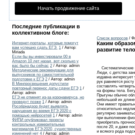
Начать продвижение сайта
Последние публикации в
коллективном блоге:
Список вопросов
/ Ф
Каким образо
Интернет-порталы, которые помогут
вам успешно сдать ЕГЭ.
1
/ Автор:
развитие тел
Miriada
Если бы вы инвестировали 00 в
Amazon 10 лет назад, вот сколько у
вас было бы сейчас
2
/ Автор: admin
Систематические и 
Методические рекомендации для
Люди, с детства за
выпускников по самостоятельной
издавна интересует
подготовке к ЕГЭ
2
/ Автор: admin
рук равняется росту
В Минпросвещения допустили
составлять четверть
повторный перенос даты сдачи ЕГЭ
1
/
на формы тела. Бегу
Автор: admin
Прыгуны обычно обл
ЕГЭ не отменят из-за коронавируса, но
небольшой их длине
проведут позже
1
/ Автор: admin
Они имеют правильно
Рособрнадзор будет выявлять
относительно недли
нарушения во время ЕГЭ 2020 с
регулярно занимать
помощью нейросетей
1
/ Автор: admin
при выполнении физи
ФИПИ опубликовал проекты
приобретать прочнос
контрольных измерительных
после 20, и даже по
материалов ЕГЭ-2020, существенных
и всякого рода подс
изменений нет
4
/ Автор: admin