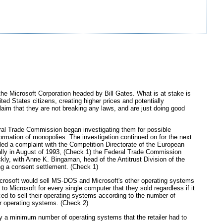
he Microsoft Corporation headed by Bill Gates. What is at stake is
ed States citizens, creating higher prices and potentially
laim that they are not breaking any laws, and are just doing good
eral Trade Commission began investigating them for possible
ormation of monopolies. The investigation continued on for the next
led a complaint with the Competition Directorate of the European
nally in August of 1993, (Check 1) the Federal Trade Commission
ly, with Anne K. Bingaman, head of the Antitrust Division of the
ng a consent settlement. (Check 1)
Microsoft would sell MS-DOS and Microsoft's other operating systems
o Microsoft for every single computer that they sold regardless if it
rced to sell their operating systems according to the number of
er operating systems. (Check 2)
y a minimum number of operating systems that the retailer had to