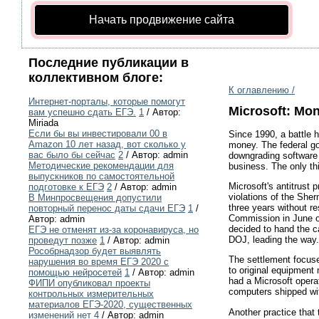
Начать продвижение сайта
Последние публикации в
коллективном блоге:
К оглавлению /
Интернет-порталы, которые помогут
Microsoft: Mo
вам успешно сдать ЕГЭ.
1
/ Автор:
Miriada
Если бы вы инвестировали 00 в
Since 1990, a battle 
Amazon 10 лет назад, вот сколько у
money. The federal gov
вас было бы сейчас
2
/ Автор: admin
downgrading software 
Методические рекомендации для
business. The only thi
выпускников по самостоятельной
Microsoft's antitrust
подготовке к ЕГЭ
2
/ Автор: admin
violations of the She
В Минпросвещения допустили
three years without r
повторный перенос даты сдачи ЕГЭ
1
/
Commission in June of
Автор: admin
decided to hand the c
ЕГЭ не отменят из-за коронавируса, но
DOJ, leading the way.
проведут позже
1
/ Автор: admin
Рособрнадзор будет выявлять
The settlement focuse
нарушения во время ЕГЭ 2020 с
to original equipment 
помощью нейросетей
1
/ Автор: admin
had a Microsoft operat
ФИПИ опубликовал проекты
computers shipped wit
контрольных измерительных
материалов ЕГЭ-2020, существенных
Another practice that
изменений нет
4
/ Автор: admin