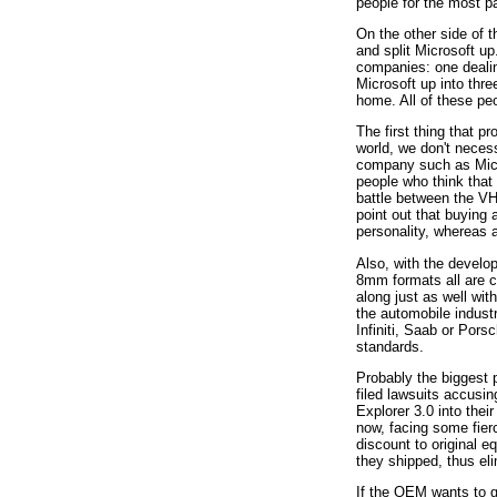
people for the most p
On the other side of 
and split Microsoft up
companies: one dealing
Microsoft up into thr
home. All of these peo
The first thing that p
world, we don't neces
company such as Micros
people who think that
battle between the V
point out that buying
personality, whereas 
Also, with the develo
8mm formats all are c
along just as well wit
the automobile indust
Infiniti, Saab or Pors
standards.
Probably the biggest 
filed lawsuits accusin
Explorer 3.0 into the
now, facing some fier
discount to original 
they shipped, thus el
If the OEM wants to g