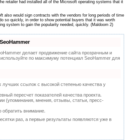
e retailer had installed all of the Microsoft operating systems that it
t also would sign contracts with the vendors for long periods of time
do so quickly, in order to show potential buyers that it was worth
ing system to gain the popularity needed, quickly. (Maldoom 2)
 SeoHammer
oHammer делает продвижение сайта прозрачным и
 - используйте по максимуму потенциал SeoHammer для
х лучших ссылок с высокой степенью качества у
евный пересчет показателей качества проекта.
 (упоминания, мнения, отзывы, статьи, пресс-
о обратить внимание.
десятки раз, а первые результаты появляются уже в