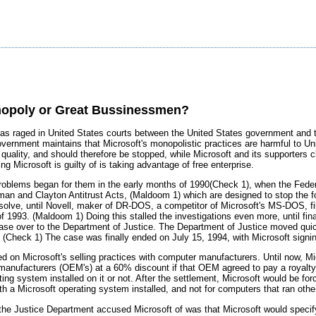
nopoly or Great Bussinessmen?
has raged in United States courts between the United States government and t
ernment maintains that Microsoft's monopolistic practices are harmful to Unit
quality, and should therefore be stopped, while Microsoft and its supporters c
ng Microsoft is guilty of is taking advantage of free enterprise.
 problems began for them in the early months of 1990(Check 1), when the Fed
rman and Clayton Antitrust Acts, (Maldoom 1) which are designed to stop the f
esolve, until Novell, maker of DR-DOS, a competitor of Microsoft's MS-DOS, fi
 1993. (Maldoom 1) Doing this stalled the investigations even more, until fi
ase over to the Department of Justice. The Department of Justice moved quick
 (Check 1) The case was finally ended on July 15, 1994, with Microsoft signi
d on Microsoft's selling practices with computer manufacturers. Until now, 
manufacturers (OEM's) at a 60% discount if that OEM agreed to pay a royalty t
ing system installed on it or not. After the settlement, Microsoft would be fo
h a Microsoft operating system installed, and not for computers that ran oth
 the Justice Department accused Microsoft of was that Microsoft would specif