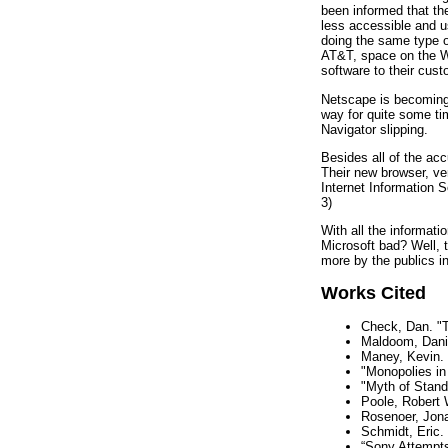
been informed that t
less accessible and u
doing the same type of
AT&T, space on the Win
software to their cus
Netscape is becoming 
way for quite some ti
Navigator slipping.
Besides all of the ac
Their new browser, ver
Internet Information 
3)
With all the informati
Microsoft bad? Well, t
more by the publics i
Works Cited
Check, Dan. "T
Maldoom, Danie
Maney, Kevin.
"Monopolies in
"Myth of Stand
Poole, Robert 
Rosenoer, Jona
Schmidt, Eric.
“Sony Attempt