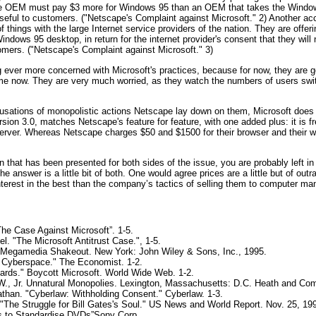
he OEM must pay $3 more for Windows 95 than an OEM that takes the Windows
seful to customers. ("Netscape's Complaint against Microsoft." 2) Another acc
 things with the large Internet service providers of the nation. They are offer
dows 95 desktop, in return for the internet provider's consent that they will 
tomers. ("Netscape's Complaint against Microsoft." 3)
ever more concerned with Microsoft's practices, because for now, they are goi
me now. They are very much worried, as they watch the numbers of users swit
cusations of monopolistic actions Netscape lay down on them, Microsoft doe
sion 3.0, matches Netscape's feature for feature, with one added plus: it is fre
Server. Whereas Netscape charges $50 and $1500 for their browser and their we
on that has been presented for both sides of the issue, you are probably left i
he answer is a little bit of both. One would agree prices are a little but of o
nterest in the best than the company’s tactics of selling them to computer ma
he Case Against Microsoft”. 1-5.
l. "The Microsoft Antitrust Case.", 1-5.
 Megamedia Shakeout. New York: John Wiley & Sons, Inc., 1995.
 Cyberspace." The Economist. 1-2.
ards." Boycott Microsoft. World Wide Web. 1-2.
W., Jr. Unnatural Monopolies. Lexington, Massachusetts: D.C. Heath and Co
than. "Cyberlaw: Withholding Consent." Cyberlaw. 1-3.
 "The Struggle for Bill Gates's Soul." US News and World Report. Nov. 25, 19
s to Standardise DVDs”Sony Corp