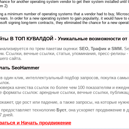
hance for another operating system vendor to get their system installed until th
om 2)
ying a minimum number of operating systems that a vendor had to buy, Microsof
ears. In order for a new operating system to gain popularity, it would have to 
soft signing long-term contracts, they eliminated the chance for a new operat
йты В ТОП КУВАЛДОЙ - Уникальные возможности от
нализируется по трем пакетам оценки:
SEO, Трафик и SMM.
Se
м. Ссылки, вечные ссылки, статьи, упоминания, пресс-релизы
его сайта.
елать SeoHammer
 один клик, интеллектуальный подбор запросов, покупка самы
ылок.
оверка качества ссылок по более чем 100 показателям и ежедн
 форматы ссылок: арендные ссылки, вечные ссылки, публикации
ажет, где рост или падение, а также запросы, на которые нужн
предоставляет технологию
Буст
, она ускоряет продвижение в 
7 дней.
ваться и Начать продвижение