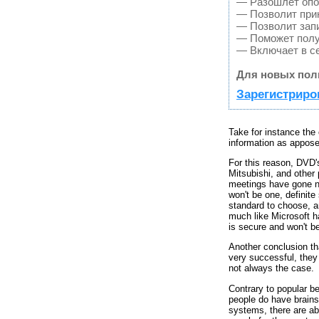
— Разошлет опов
— Позволит прин
— Позволит зап
— Поможет получ
— Включает в се
Для новых пол
Зарегистриро
Take for instance the
information as appos
For this reason, DVD'
Mitsubishi, and other
meetings have gone no
won't be one, definit
standard to choose, a
much like Microsoft h
is secure and won't b
Another conclusion th
very successful, they
not always the case.
Contrary to popular be
people do have brains,
systems, there are abo