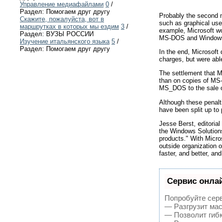
Управление медиафайлами
0
/
Раздел: Помогаем друг другу
Probably the second m
Скажите, пожалуйста, вот в
such as graphical use
маршрутках в которых мы ездим
3
/
example, Microsoft wo
Раздел: ВУЗЫ РОССИИ
MS-DOS and Windows, 
Изучение итальянского языка
5
/
Раздел: Помогаем друг другу
In the end, Microsoft 
charges, but were abl
The settlement that Mi
than on copies of MS
MS_DOS to the sale o
Although these penalti
have been split up to
Jesse Berst, editoria
the Windows Solutions 
products." With Micros
outside organization 
faster, and better, a
Сервис онлай
Попробуйте серв
— Разгрузит мас
— Позволит гибк