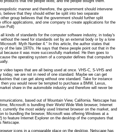
ed products that the people liked, and the people bought them.
monopolistic manner and therefore, the government should intervene
 believe that they should either be split into two separate
other group believes that the government should further split
office applications, and one company to create applications for the
ion Poll)
 all kinds of standards for the computer software industry, in today's
 without the need for standards set by an external body or by a lone
icrosoft: Myth Number 4." In this article, the author states that
 of the late 1970's. He says that these people point out that in the
ut because it was more successfully marketed. He then goes to
because the operating system of a computer defines that computer's
ally.
or video tapes that are all being used at once. VHS-C, S-VHS and
ty today, we are not in need of one standard. Maybe we can get
dustries that can get along without one standard. Take for instance
ed, then you would never be tempted to purchase a BMW, Lexus,
 market share in the automobile industry and therefore will never be
ommunications, based out of Mountain View, California. Netscape has
 time, Microsoft is bundling their World Wide Web browser, Internet
, currently the most widely used Internet browser on the market, and
ion to bundling the browser, Microsoft was offering Windows at a
) to feature Internet Explorer on the desktop of the computers that
as Netscape.
 browser icons in a comparable place on the desktop, Netscape has