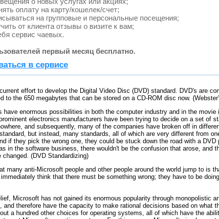
ещения о новых услугах или акциях;
ять оплату на карту/кошелек/счет;
исываться на групповые и персональные посещения;
ить от клиента отзывы о визите к вам;
бя сервис чаевых.
ьзователей первый месяц бесплатно.
ваться в сервисе
 current effort to develop the Digital Video Disc (DVD) standard. DVD's are c
ed to the 650 megabytes that can be stored on a CD-ROM disc now. (Webster
s have enormous possibilities in both the computer industry and in the movie 
 prominent electronics manufacturers have been trying to decide on a set of s
where, and subsequently, many of the companies have broken off in different d
e standard, but instead, many standards, all of which are very different from 
nd if they pick the wrong one, they could be stuck down the road with a DVD 
as in the software business, there wouldn't be the confusion that arose, and
e changed. (DVD Standardizing)
at many anti-Microsoft people and other people around the world jump to is 
 immediately think that there must be something wrong; they have to be doin
lief, Microsoft has not gained its enormous popularity through monopolistic an
 and therefore have the capacity to make rational decisions based on what they 
ut a hundred other choices for operating systems, all of which have the abilit