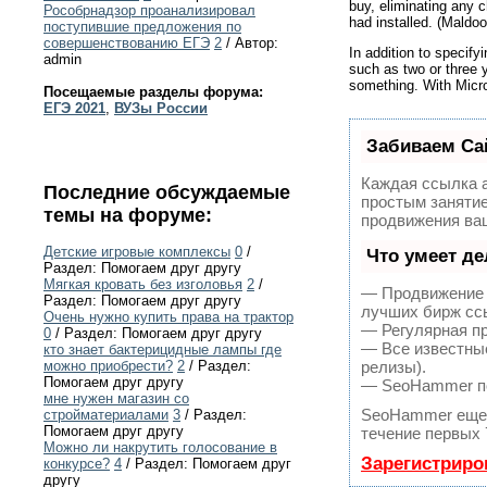
buy, eliminating any c
Рособрнадзор проанализировал
had installed. (Maldo
поступившие предложения по
совершенствованию ЕГЭ
2
/ Автор:
In addition to specif
admin
such as two or three y
something. With Micro
Посещаемые разделы форума:
ЕГЭ 2021
,
ВУЗы России
Забиваем Са
Каждая ссылка а
Последние обсуждаемые
простым занятие
темы на форуме:
продвижения ваш
Детские игровые комплексы
0
/
Что умеет д
Раздел: Помогаем друг другу
Мягкая кровать без изголовья
2
/
— Продвижение в
Раздел: Помогаем друг другу
лучших бирж сс
Очень нужно купить права на трактор
— Регулярная пр
0
/ Раздел: Помогаем друг другу
— Все известные
кто знает бактерицидные лампы где
можно приобрести?
2
/ Раздел:
релизы).
Помогаем друг другу
— SeoHammer пок
мне нужен магазин со
SeoHammer еще 
стройматериалами
3
/ Раздел:
Помогаем друг другу
течение первых 
Можно ли накрутить голосование в
Зарегистриро
конкурсе?
4
/ Раздел: Помогаем друг
другу