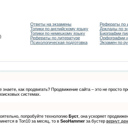
Ответы на экзамены
Рефераты по 
Топики по английскому языку
Доклады по з
Топики по немецкому языку
Биографии пи
)
Рефераты по литературе
Орфографии и
Психологическая подготовка
Экзамен по ру
не знаете, как продвигать? Продвижение сайта – это не просто 
поисковых системах.
тоятельно, попробуйте технологию
Буст
, она ускоряет продвиже
винется в Топ10 за месяц, то в
SeoHammer
за бустер
вернут ден