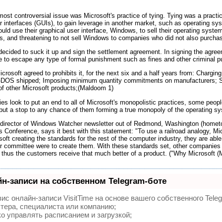
ost controversial issue was Microsoft's practice of tying. Tying was a practic
r interfaces (GUIs), to gain leverage in another market, such as operating s
uld use their graphical user interface, Windows, to sell their operating syst
and threatening to not sell Windows to companies who did not also purch
decided to suck it up and sign the settlement agreement. In signing the agreem
e to escape any type of formal punishment such as fines and other criminal 
crosoft agreed to prohibits it, for the next six and a half years from: Chargin
-DOS shipped; Imposing minimum quantity commitments on manufacturers; Signi
f other Microsoft products;(Maldoom 1)
es look to put an end to all of Microsoft's monopolistic practices, some peop
 put a stop to any chance of them forming a true monopoly of the operating sy
l director of Windows Watcher newsletter out of Redmond, Washington (hometo
Conference, says it best with this statement: "To use a railroad analogy, Micr
oft creating the standards for the rest of the computer industry, they are abl
or committee were to create them. With these standards set, other companies a
nd thus the customers receive that much better of a product. ("Why Microsoft 
н-записи на собственном Telegram-боте
ис онлайн-записи VisitTime на основе вашего собственного Tele
тера, специалиста или компанию;
о управлять расписанием и загрузкой;