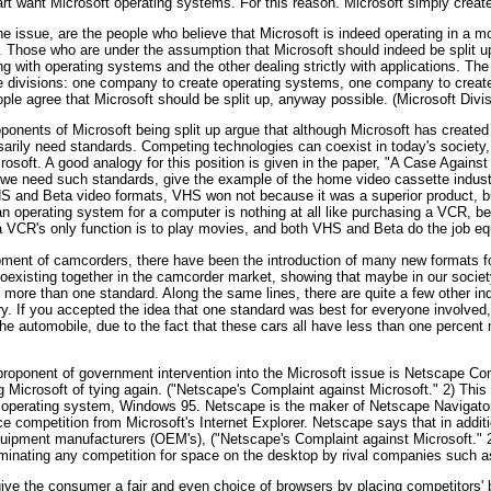
art want Microsoft operating systems. For this reason. Microsoft simply creat
the issue, are the people who believe that Microsoft is indeed operating in a 
. Those who are under the assumption that Microsoft should indeed be split up,
 with operating systems and the other dealing strictly with applications. The 
ee divisions: one company to create operating systems, one company to create 
ple agree that Microsoft should be split up, anyway possible. (Microsoft Divis
roponents of Microsoft being split up argue that although Microsoft has created
sarily need standards. Competing technologies can coexist in today's society,
oft. A good analogy for this position is given in the paper, "A Case Against M
 we need such standards, give the example of the home video cassette industry
HS and Beta video formats, VHS won not because it was a superior product, b
 an operating system for a computer is nothing at all like purchasing a VCR, 
a VCR's only function is to play movies, and both VHS and Beta do the job equ
pment of camcorders, there have been the introduction of many new formats f
oexisting together in the camcorder market, showing that maybe in our socie
h more than one standard. Along the same lines, there are quite a few other in
ry. If you accepted the idea that one standard was best for everyone involv
che automobile, due to the fact that these cars all have less than one percent
proponent of government intervention into the Microsoft issue is Netscape C
g Microsoft of tying again. ("Netscape's Complaint against Microsoft." 2) This
ir operating system, Windows 95. Netscape is the maker of Netscape Navigator
ce competition from Microsoft's Internet Explorer. Netscape says that in addit
equipment manufacturers (OEM's), ("Netscape's Complaint against Microsoft." 2
iminating any competition for space on the desktop by rival companies such 
ive the consumer a fair and even choice of browsers by placing competitors'