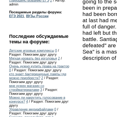
going to the s
совершенствованию ЕГЭ
2
/ Автор:
admin
been in prepar
Посещаемые разделы форума:
had been born 
ЕГЭ 2021
,
ВУЗы России
at last had me
full of dange
had left but 
Последние обсуждаемые
battle. Santi
темы на форуме:
defeated" are
Sea" is a mas
Детские игровые комплексы
0
/
Раздел: Помогаем друг другу
description of
Мягкая кровать без изголовья
2
/
Раздел: Помогаем друг другу
Очень нужно купить права на трактор
0
/ Раздел: Помогаем друг другу
кто знает бактерицидные лампы где
можно приобрести?
2
/ Раздел:
Помогаем друг другу
мне нужен магазин со
стройматериалами
3
/ Раздел:
Помогаем друг другу
Можно ли накрутить голосование в
конкурсе?
4
/ Раздел: Помогаем друг
другу
Управление медиафайлами
0
/
Раздел: Помогаем друг другу