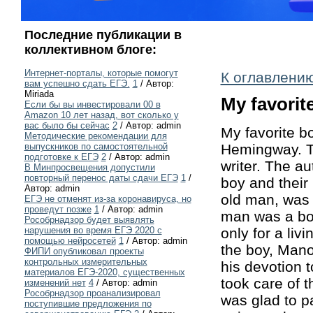
Последние публикации в
коллективном блоге:
Интернет-порталы, которые помогут
К оглавлению
вам успешно сдать ЕГЭ.
1
/ Автор:
Miriada
My favorit
Если бы вы инвестировали 00 в
Amazon 10 лет назад, вот сколько у
вас было бы сейчас
2
/ Автор: admin
My favorite b
Методические рекомендации для
Hemingway. Th
выпускников по самостоятельной
подготовке к ЕГЭ
2
/ Автор: admin
writer. The a
В Минпросвещения допустили
повторный перенос даты сдачи ЕГЭ
1
/
boy and their 
Автор: admin
old man, was 
ЕГЭ не отменят из-за коронавируса, но
проведут позже
1
/ Автор: admin
man was a bor
Рособрнадзор будет выявлять
only for a liv
нарушения во время ЕГЭ 2020 с
помощью нейросетей
1
/ Автор: admin
the boy, Manol
ФИПИ опубликовал проекты
контрольных измерительных
his devotion 
материалов ЕГЭ-2020, существенных
took care of 
изменений нет
4
/ Автор: admin
Рособрнадзор проанализировал
was glad to p
поступившие предложения по