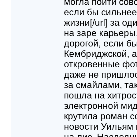
могла пойти сов
если бы сильнее 
жизни[/url] за о
на заре карьеры
дорогой, если б
Кембриджской, а
откровенные фото
даже не пришлос
за смайлами, та
пошла на хитрос
электронной мид
крутила роман с
новости Уильям 
на лис. Наследн