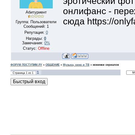
эротический фот
онлифанс - пере
Абитуриент
сюда https://onlyf
Группа: Пользователи
Сообщений:
1
Репутация:
0
Награды:
0
Замечания:
0%
Статус:
Offline
ФОРУМ ПОСТУПИМ.РУ
»
ОБЩЕНИЕ
»
Музыка, кино и ТВ
»
новинки сериалов
1
Страница
1
из
1