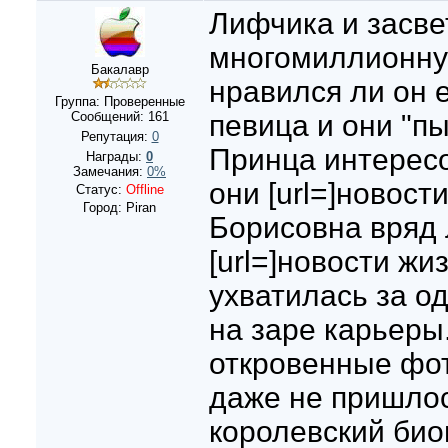
Лифчика и засве
многомиллионну
Бакалавр
нравился ли он 
Группа: Проверенные
Сообщений:
161
певица и они "пы
Репутация:
0
Принца интерес
Награды:
0
Замечания:
0%
они [url=]новости
Статус:
Offline
Город: Piran
Борисовна вряд 
[url=]новости жиз
ухватилась за о
на заре карьеры
откровенные фото
даже не пришлос
королевский би