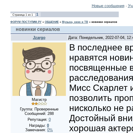
Новые сообщения
·
Уч
1
Страница
1
из
1
ФОРУМ ПОСТУПИМ.РУ
»
ОБЩЕНИЕ
»
Музыка, кино и ТВ
»
новинки сериалов
новинки сериалов
Jzargo
Дата: Понедельник, 2022-07-04, 12
В последнее в
нравятся новин
посвященные 
расследованиям
Мисс Скарлет и
позволить проп
Магистр
нисколько не р
Группа: Проверенные
Сообщений:
288
Достойный вни
Репутация:
0
Награды:
0
хорошая актерс
Замечания:
0%