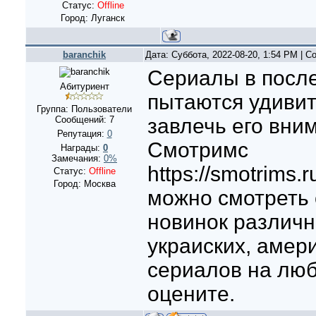
Статус:
Offline
Город: Луганск
baranchik
Дата: Суббота, 2022-08-20, 1:54 PM | 
Сериалы в посл
Абитуриент
пытаются удивит
Группа: Пользователи
Сообщений:
7
завлечь его вни
Репутация:
0
Смотримс
Награды:
0
Замечания:
0%
https://smotrims.r
Статус:
Offline
Город: Москва
можно смотреть
новинок различн
украиских, амер
сериалов на люб
оцените.