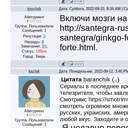
bigvitek
Дата: Суббота, 2022-09-10, 9:34 AM | 
Включи мозги на
Абитуриент
http://santegra-ru
Группа: Пользователи
Сообщений:
1
santegra/ginkgo-f
Репутация:
0
Награды:
0
forte.html.
Замечания:
0%
Статус:
Offline
Город: Тверь
kazfak
Дата: Понедельник, 2022-09-12, 3:40 
Цитата
baranchik
(
)
Сериалы в последнее вр
телезрителя, чтобы завл
Смотримс https://smotrims
смотреть огромное множ
Абитуриент
русских, украиских, амер
любой вкус. Заходите и 
Группа: Пользователи
Сообщений:
1
Я недавно пере